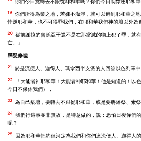
你們今日竟轉去不跟從耶和華嗎？你們今日既悖逆耶和華
19
你們所得為業之地，若嫌不潔淨，就可以過到耶和華之地
悖逆耶和華，也不可得罪我們，在耶和華我們神的壇以外為
20
從前謝拉的曾孫亞干豈不是在那當滅的物上犯了罪，就有
亡。」
釋疑修睦
21
於是流便人、迦得人、瑪拿西半支派的人回答以色列軍中
22
「大能者神耶和華！大能者神耶和華！他是知道的！以色
今日不保佑我們），
23
為自己築壇，要轉去不跟從耶和華，或是要將燔祭、素祭
24
我們行這事並非無故，是特意做的，說：恐怕日後你們的
呢？
25
因為耶和華把約但河定為我們和你們這流便人、迦得人的