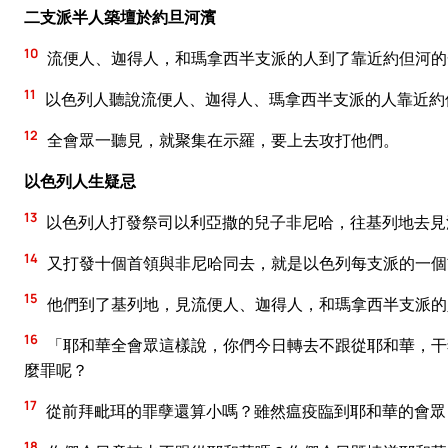
二支派半人築壇於約旦河濱
10
流便人、迦得人，和瑪拿西半支派的人到了靠近約但河的
11
以色列人聽說流便人、迦得人、瑪拿西半支派的人靠近約
12
全會眾一聽見，就聚集在示羅，要上去攻打他們。
以色列人生疑忌
13
以色列人打發祭司以利亞撒的兒子非尼哈，往基列地去見
14
又打發十個首領與非尼哈同去，就是以色列每支派的一個
15
他們到了基列地，見流便人、迦得人，和瑪拿西半支派的
16
「耶和華全會眾這樣說，你們今日轉去不跟從耶和華，干
麼罪呢？
17
從前拜毗珥的罪孽還算小嗎？雖然瘟疫臨到耶和華的會眾
18