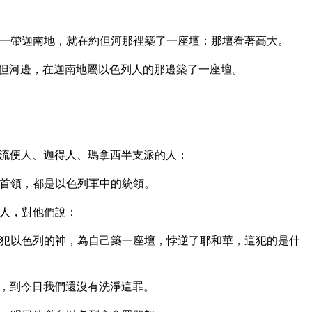
一帶迦南地，就在約但河那裡築了一座壇；那壇看著高大。
但河邊，在迦南地屬以色列人的那邊築了一座壇。
流便人、迦得人、瑪拿西半支派的人；
首領，都是以色列軍中的統領。
人，對他們說：
犯以色列的神，為自己築一座壇，悖逆了耶和華，這犯的是什
，到今日我們還沒有洗淨這罪。