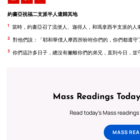
約書亞祝福二支派半人遣歸其地
1
當時，約書亞召了流便人、迦得人，和瑪拿西半支派的人
2
對他們說：「耶和華僕人摩西所吩咐你們的，你們都遵守
3
你們這許多日子，總沒有撇離你們的弟兄，直到今日，並
Mass Readings Today
Read today's Mass readings 
MASS REA