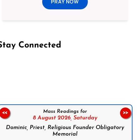
PRAY NOW
Stay Connected
on Facebook
Follow us on Instagram
Follow us on X
Subscribe to our YouTube Channel
Follow us on WhatsApp
Mass Readings for
<<
>>
8 August 2026,
Saturday
Dominic, Priest, Religious Founder Obligatory
Memorial