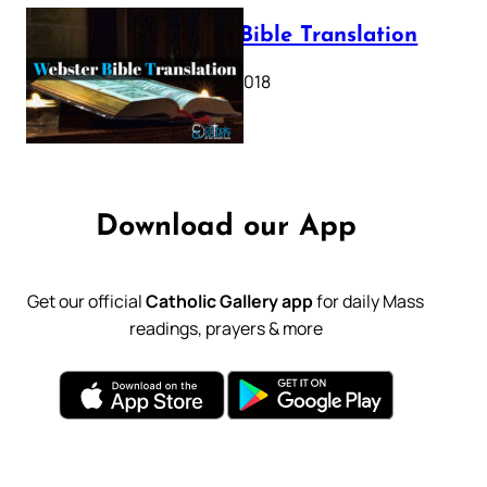
Webster Bible Translation
October 11, 2018
Download our App
Get our official
Catholic Gallery app
for daily Mass
readings, prayers & more