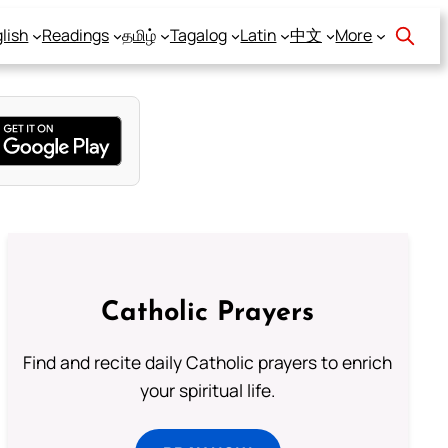
lish
Readings
தமிழ்
Tagalog
Latin
中文
More
Catholic Prayers
Find and recite daily Catholic prayers to enrich
your spiritual life.