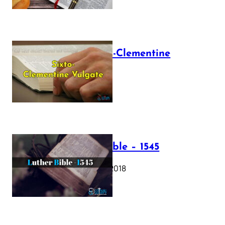
The Sixto-Clementine
Vulgate
July 12, 2025
Luther Bible – 1545
October 17, 2018