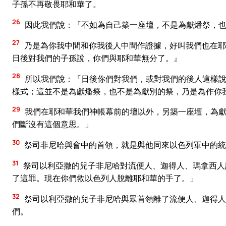
子孫不再敬畏耶和華了。
26
因此我們說：『不如為自己築一座壇，不是為獻燔祭，
27
乃是為你我中間和你我後人中間作證據，好叫我們也在耶
日後對我們的子孫說，你們與耶和華無分了。』
28
所以我們說：『日後你們對我們，或對我們的後人這樣說
樣式；這並不是為獻燔祭，也不是為獻別的祭，乃是為作你
29
我們在耶和華我們神帳幕前的壇以外，另築一座壇，為獻
們斷沒有這個意思。」
30
祭司非尼哈與會中的首領，就是與他同來以色列軍中的統
31
祭司以利亞撒的兒子非尼哈對流便人、迦得人、瑪拿西人
了這罪。現在你們救以色列人脫離耶和華的手了。」
32
祭司以利亞撒的兒子非尼哈與眾首領離了流便人、迦得人
們。