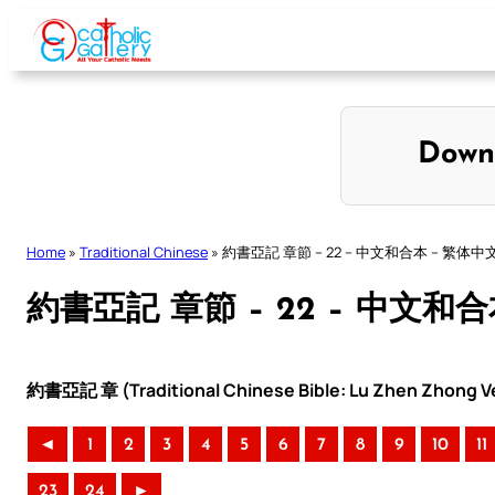
Skip
to
content
Down
Home
»
Traditional Chinese
»
約書亞記 章節 – 22 – 中文和合本 – 繁体中
約書亞記 章節 – 22 – 中文和
約書亞記 章 (Traditional Chinese Bible: Lu Zhen Zhong Ve
◄
1
2
3
4
5
6
7
8
9
10
11
23
24
►