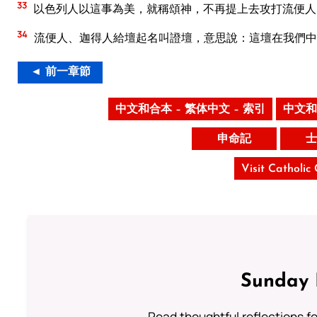
33
以色列人以這事為美，就稱頌神，不再提上去攻打流便人
34
流便人、迦得人給壇起名叫證壇，意思說：這壇在我們中
◄ 前一章節
中文和合本 – 繁体中文 – 索引
中文和
申命記
士
Visit Catholic
Sunday 
Read thoughtful reflections f