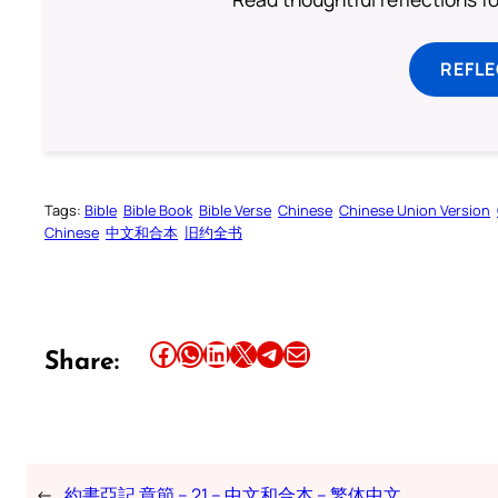
REFL
Tags:
Bible
Bible Book
Bible Verse
Chinese
Chinese Union Version
Chinese
中文和合本
旧约全书
Share this article on Facebook
Share this article on WhatsApp
Share this article on LinkedIn
Share this article on X
Share this article on Telegram
Email this Article
Share:
←
約書亞記 章節 – 21 – 中文和合本 – 繁体中文