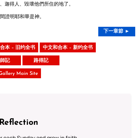
、迦得人、毀壞他們所住的地了。
間證明耶和華是神。
下一章節 ►
合本 – 旧约全书
中文和合本 – 新约全书
師記
路得記
 Gallery Main Site
Reflection
or each Sunday and grow in faith.