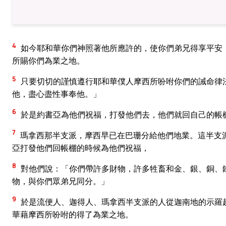
4
如今耶和華你們神照著他所應許的，使你們弟兄得享平安
所賜你們為業之地。
5
只要切切的謹慎遵行耶和華僕人摩西所吩咐你們的誡命律
他，盡心盡性事奉他。」
6
於是約書亞為他們祝福，打發他們去，他們就回自己的帳
7
瑪拿西那半支派，摩西早已在巴珊分給他們地業。這半支
亞打發他們回帳棚的時候為他們祝福，
8
對他們說：「你們帶許多財物，許多牲畜和金、銀、銅、
物，與你們眾弟兄同分。」
9
於是流便人、迦得人、瑪拿西半支派的人從迦南地的示羅
華藉摩西所吩咐的得了為業之地。