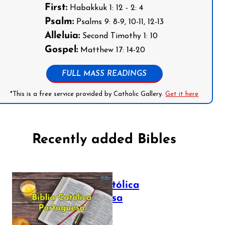
First:
Habakkuk 1: 12 - 2: 4
Psalm:
Psalms 9: 8-9, 10-11, 12-13
Alleluia:
Second Timothy 1: 10
Gospel:
Matthew 17: 14-20
FULL MASS READINGS
*This is a free service provided by Catholic Gallery.
Get it here
Recently added Bibles
Bíblia Católica
Portuguesa
July 16, 2025