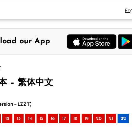
Eng
load our App
文
合本 – 繁体中文
rsion – LZZT)
12
13
14
15
16
17
18
19
20
21
22