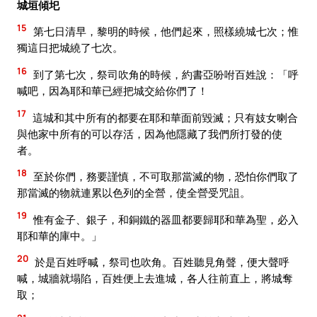
城垣傾圯
15
第七日清早，黎明的時候，他們起來，照樣繞城七次；惟
獨這日把城繞了七次。
16
到了第七次，祭司吹角的時候，約書亞吩咐百姓說：「呼
喊吧，因為耶和華已經把城交給你們了！
17
這城和其中所有的都要在耶和華面前毀滅；只有妓女喇合
與他家中所有的可以存活，因為他隱藏了我們所打發的使
者。
18
至於你們，務要謹慎，不可取那當滅的物，恐怕你們取了
那當滅的物就連累以色列的全營，使全營受咒詛。
19
惟有金子、銀子，和銅鐵的器皿都要歸耶和華為聖，必入
耶和華的庫中。」
20
於是百姓呼喊，祭司也吹角。百姓聽見角聲，便大聲呼
喊，城牆就塌陷，百姓便上去進城，各人往前直上，將城奪
取；