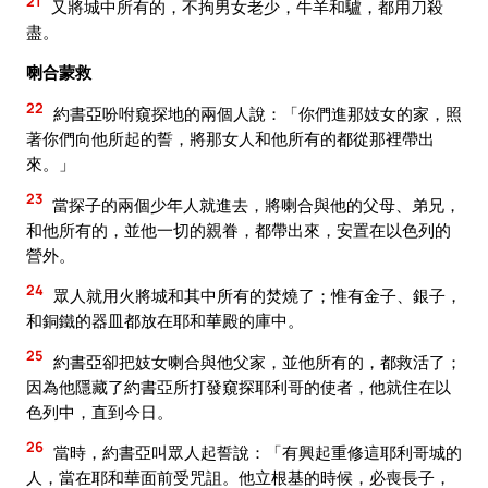
21
又將城中所有的，不拘男女老少，牛羊和驢，都用刀殺
盡。
喇合蒙救
22
約書亞吩咐窺探地的兩個人說：「你們進那妓女的家，照
著你們向他所起的誓，將那女人和他所有的都從那裡帶出
來。」
23
當探子的兩個少年人就進去，將喇合與他的父母、弟兄，
和他所有的，並他一切的親眷，都帶出來，安置在以色列的
營外。
24
眾人就用火將城和其中所有的焚燒了；惟有金子、銀子，
和銅鐵的器皿都放在耶和華殿的庫中。
25
約書亞卻把妓女喇合與他父家，並他所有的，都救活了；
因為他隱藏了約書亞所打發窺探耶利哥的使者，他就住在以
色列中，直到今日。
26
當時，約書亞叫眾人起誓說：「有興起重修這耶利哥城的
人，當在耶和華面前受咒詛。他立根基的時候，必喪長子，