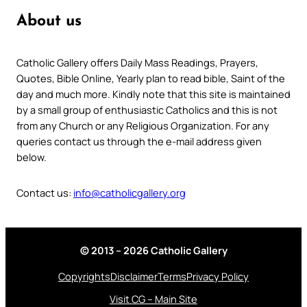
About us
Catholic Gallery offers Daily Mass Readings, Prayers,
Quotes, Bible Online, Yearly plan to read bible, Saint of the
day and much more. Kindly note that this site is maintained
by a small group of enthusiastic Catholics and this is not
from any Church or any Religious Organization. For any
queries contact us through the e-mail address given
below.
Contact us:
info@catholicgallery.org
© 2013 – 2026 Catholic Gallery
Copyrights
Disclaimer
Terms
Privacy Policy
Visit CG – Main Site