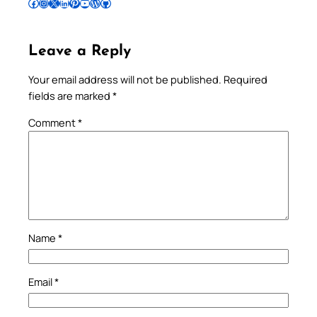
Follow Pradeep on Facebook
Follow Pradeep on Instagram
Follow Pradeep on X
Follow Pradeep on LinkedIn
Follow Pradeep on Pinterest
Subscribe to Pradeep’s Youtube Channel
Follow Pradeep on WordPress
Follow Pradeep on GitHub
Leave a Reply
Your email address will not be published.
Required
fields are marked
*
Comment
*
Name
*
Email
*