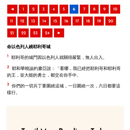
◄
1
2
3
4
5
6
7
8
9
10
11
12
13
14
15
16
17
18
19
20
21
22
23
24
►
命以色列人繞耶利哥城
1
耶利哥的城門因以色列人就關得嚴緊，無人出入。
2
耶和華曉諭約書亞說：「看哪，我已經把耶利哥和耶利哥
的王，並大能的勇士，都交在你手中。
3
你們的一切兵丁要圍繞這城，一日圍繞一次，六日都要這
樣行。