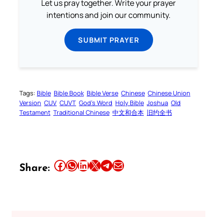
Let us pray together. Write your prayer
intentions and join our community.
SUBMIT PRAYER
Tags:
Bible
Bible Book
Bible Verse
Chinese
Chinese Union
Version
CUV
CUVT
God’s Word
Holy Bible
Joshua
Old
Testament
Traditional Chinese
中文和合本
旧约全书
Share this article on Facebook
Share this article on WhatsApp
Share this article on LinkedIn
Share this article on X
Share this article on Telegram
Email this Article
Share: