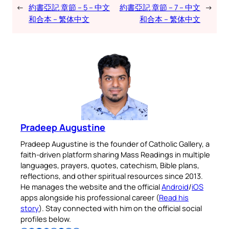
←
約書亞記 章節 – 5 – 中文
約書亞記 章節 – 7 – 中文
→
和合本 – 繁体中文
和合本 – 繁体中文
Pradeep Augustine
Pradeep Augustine is the founder of Catholic Gallery, a
faith-driven platform sharing Mass Readings in multiple
languages, prayers, quotes, catechism, Bible plans,
reflections, and other spiritual resources since 2013.
He manages the website and the official
Android
/
iOS
apps alongside his professional career (
Read his
story
). Stay connected with him on the official social
profiles below.