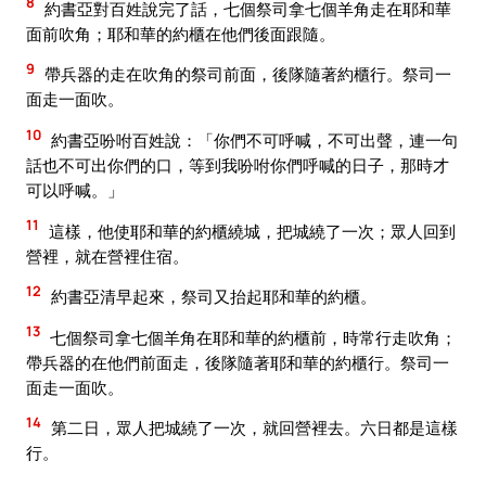
8
約書亞對百姓說完了話，七個祭司拿七個羊角走在耶和華
面前吹角；耶和華的約櫃在他們後面跟隨。
9
帶兵器的走在吹角的祭司前面，後隊隨著約櫃行。祭司一
面走一面吹。
10
約書亞吩咐百姓說：「你們不可呼喊，不可出聲，連一句
話也不可出你們的口，等到我吩咐你們呼喊的日子，那時才
可以呼喊。」
11
這樣，他使耶和華的約櫃繞城，把城繞了一次；眾人回到
營裡，就在營裡住宿。
12
約書亞清早起來，祭司又抬起耶和華的約櫃。
13
七個祭司拿七個羊角在耶和華的約櫃前，時常行走吹角；
帶兵器的在他們前面走，後隊隨著耶和華的約櫃行。祭司一
面走一面吹。
14
第二日，眾人把城繞了一次，就回營裡去。六日都是這樣
行。