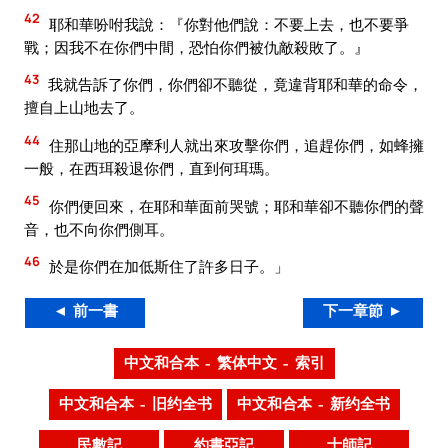
42
耶和華吩咐我說：『你對他們說：不要上去，也不要爭
戰；因我不在你們中間，恐怕你們被仇敵殺敗了。』
43
我就告訴了你們，你們卻不聽從，竟違背耶和華的命令，
擅自上山地去了。
44
住那山地的亞摩利人就出來攻擊你們，追趕你們，如蜂擁
一般，在西珥殺退你們，直到何珥瑪。
45
你們便回來，在耶和華面前哭號；耶和華卻不聽你們的聲
音，也不向你們側耳。
46
於是你們在加低斯住了許多日子。」
◄ 前一書
下一章節 ►
中文和合本 – 繁体中文 – 索引
中文和合本 – 旧约全书
中文和合本 – 新约全书
民數記
約書亞記
士師記