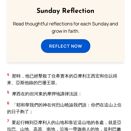
Sunday Reflection
Read thoughtful reflections for each Sunday and
grow in faith.
REFLECT NOW
4
那時，他已經擊殺了住希實本的亞摩利王西宏和住以得
來、亞斯他錄的巴珊王噩。
5
摩西在約但河東的摩押地講律法說：
6
「耶和華我們的神在何烈山曉諭我們說：你們在這山上住
的日子夠了；
7
要起行轉到亞摩利人的山地和靠近這山地的各處，就是亞
拉巴、山地、高原、南地，沿海一帶迦南人的地，並利巴嫩