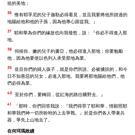
祖的美地；
36
惟有耶孚尼的兒子迦勒必得看見，並且我要將他所踏過的
地賜給他和他的子孫，因為他專心跟從我。』
37
耶和華為你們的緣故也向我發怒，說：『你必不得進入那
地。
38
伺候你、嫩的兒子約書亞，他必得進入那地；你要勉勵
他，因為他要使以色列人承受那地為業。
39
並且你們的婦人孩子，就是你們所說、必被擄掠的，和今
日不知善惡的兒女，必進入那地。我要將那地賜給他們，他
們必得為業。
40
至於你們，要轉回，從紅海的路往曠野去。』
41
「那時，你們回答我說：『我們得罪了耶和華，情願照耶
和華我們神一切所吩咐的上去爭戰。』於是你們各人帶著兵
器，爭先上山地去了。
在何珥瑪敗績