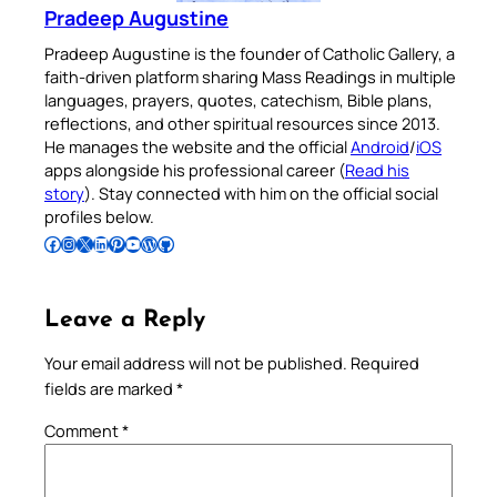
Pradeep Augustine
Pradeep Augustine is the founder of Catholic Gallery, a
faith-driven platform sharing Mass Readings in multiple
languages, prayers, quotes, catechism, Bible plans,
reflections, and other spiritual resources since 2013.
He manages the website and the official
Android
/
iOS
apps alongside his professional career (
Read his
story
). Stay connected with him on the official social
profiles below.
Follow Pradeep on Facebook
Follow Pradeep on Instagram
Follow Pradeep on X
Follow Pradeep on LinkedIn
Follow Pradeep on Pinterest
Subscribe to Pradeep’s Youtube Channel
Follow Pradeep on WordPress
Follow Pradeep on GitHub
Leave a Reply
Your email address will not be published.
Required
fields are marked
*
Comment
*