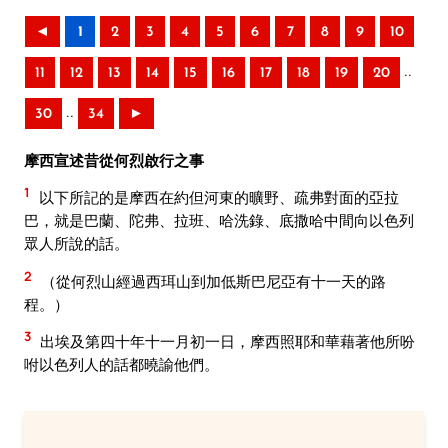
◄
1
2
3
4
5
6
7
8
9
10
..
11
12
13
14
15
16
17
18
19
20
..
30
34
►
摩西宣述昔從何烈啟行之事
1
以下所記的是摩西在約但河東的曠野、疏弗對面的亞拉
巴，就是巴蘭、陀弗、拉班、哈洗錄、底撒哈中間向以色列
眾人所說的話。
2
（從何烈山經過西珥山到加低斯巴尼亞有十一天的路
程。）
3
出埃及第四十年十一月初一日，摩西照耶和華藉著他所吩
咐以色列人的話都曉諭他們。