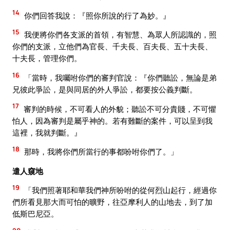
14
你們回答我說：『照你所說的行了為妙。』
15
我便將你們各支派的首領，有智慧、為眾人所認識的，照
你們的支派，立他們為官長、千夫長、百夫長、五十夫長、
十夫長，管理你們。
16
「當時，我囑咐你們的審判官說：『你們聽訟，無論是弟
兄彼此爭訟，是與同居的外人爭訟，都要按公義判斷。
17
審判的時候，不可看人的外貌；聽訟不可分貴賤，不可懼
怕人，因為審判是屬乎神的。若有難斷的案件，可以呈到我
這裡，我就判斷。』
18
那時，我將你們所當行的事都吩咐你們了。」
遣人窺地
19
「我們照著耶和華我們神所吩咐的從何烈山起行，經過你
們所看見那大而可怕的曠野，往亞摩利人的山地去，到了加
低斯巴尼亞。