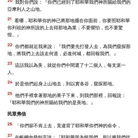
20
我對你們說：『你們已經到了耶和華我們神所賜給我們的
亞摩利人之山地。
21
看哪，耶和華你的神已將那地擺在你面前，你要照耶和華
你列祖的神所說的上去得那地為業；不要懼怕，也不要驚
惶。』
22
你們都就近我來說：『我們要先打發人去，為我們窺探那
地，將我們上去該走何道，必進何城，都回報我們。』
23
這話我以為美，就從你們中間選了十二個人，每支派一
人。
24
於是他們起身上山地去，到以實各谷，窺探那地。
25
他們手裡拿著那地的果子下來，到我們那裡，回報說：
『耶和華我們的神所賜給我們的是美地。』
民眾弗信
26
「你們卻不肯上去，竟違背了耶和華你們神的命令，
27
在帳棚內發怨言說：『耶和華因為恨我們，所以將我們從