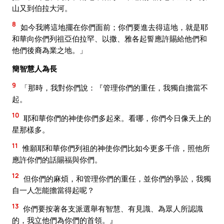
山又到伯拉大河。
8
如今我將這地擺在你們面前；你們要進去得這地，就是耶
和華向你們列祖亞伯拉罕、以撒、雅各起誓應許賜給他們和
他們後裔為業之地。」
簡智慧人為長
9
「那時，我對你們說：『管理你們的重任，我獨自擔當不
起。
10
耶和華你們的神使你們多起來。看哪，你們今日像天上的
星那樣多。
11
惟願耶和華你們列祖的神使你們比如今更多千倍，照他所
應許你們的話賜福與你們。
12
但你們的麻煩，和管理你們的重任，並你們的爭訟，我獨
自一人怎能擔當得起呢？
13
你們要按著各支派選舉有智慧、有見識、為眾人所認識
的，我立他們為你們的首領。』