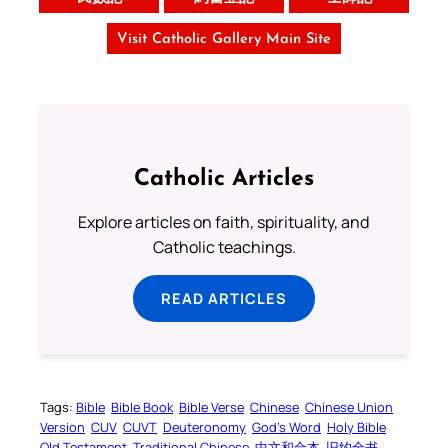
Visit Catholic Gallery Main Site
Catholic Articles
Explore articles on faith, spirituality, and
Catholic teachings.
READ ARTICLES
Tags:
Bible
Bible Book
Bible Verse
Chinese
Chinese Union
Version
CUV
CUVT
Deuteronomy
God’s Word
Holy Bible
Old Testament
Traditional Chinese
中文和合本
旧约全书