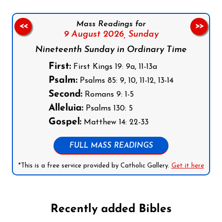
Mass Readings for
<<
>>
9 August 2026,
Sunday
Nineteenth Sunday in Ordinary Time
First:
First Kings 19: 9a, 11-13a
Psalm:
Psalms 85: 9, 10, 11-12, 13-14
Second:
Romans 9: 1-5
Alleluia:
Psalms 130: 5
Gospel:
Matthew 14: 22-33
FULL MASS READINGS
*This is a free service provided by Catholic Gallery.
Get it here
Recently added Bibles