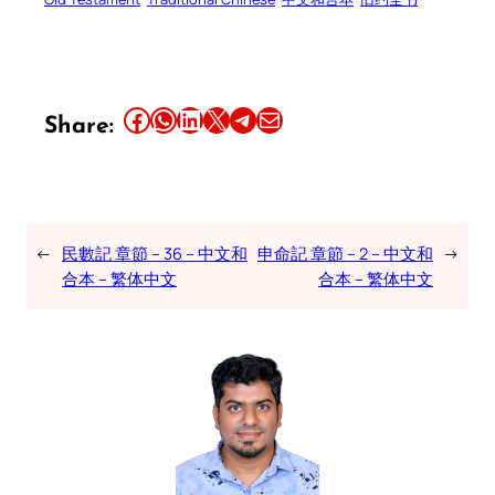
Share this article on Facebook
Share this article on WhatsApp
Share this article on LinkedIn
Share this article on X
Share this article on Telegram
Email this Article
Share:
←
民數記 章節 – 36 – 中文和
申命記 章節 – 2 – 中文和
→
合本 – 繁体中文
合本 – 繁体中文