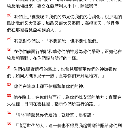
埃及地領出來，要交在亞摩利人手中，除滅我們。
28
我們上那裡去呢？我們的弟兄使我們的心消化，說那地的
民比我們又大又高，城邑又廣大又堅固，高得頂天，並且我
們在那裡看見亞衲族的人。』
29
我就對你們說：『不要驚恐，也不要怕他們。
30
在你們前面行的耶和華你們的神必為你們爭戰，正如他在
埃及和曠野，在你們眼前所行的一樣。
31
你們在曠野所行的路上，也曾見耶和華你們的神撫養你
們，如同人撫養兒子一般，直等你們來到這地方。』
32
你們在這事上卻不信耶和華你們的神。
33
他在路上，在你們前面行，為你們找安營的地方；夜間在
火柱裡，日間在雲柱裡，指示你們所當行的路。」
34
「耶和華聽見你們這話，就發怒，起誓說：
35
『這惡世代的人，連一個也不得見我起誓應許賜給你們列