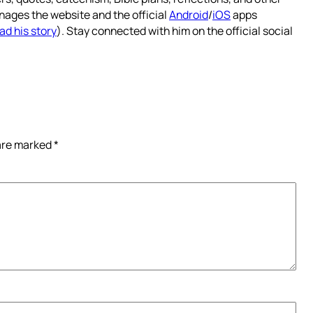
nages the website and the official
Android
/
iOS
apps
ad his story
). Stay connected with him on the official social
 are marked
*