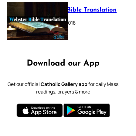
Webster Bible Translation
October 11, 2018
Download our App
Get our official
Catholic Gallery app
for daily Mass
readings, prayers & more