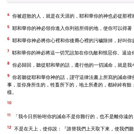
4
你被趕散的人，就是在天涯的，耶和華你的神也必從那裡
5
耶和華你的神必領你進入你列祖所得的地，使你可以得著
6
耶和華你神必將你心裡和你後裔心裡的污穢除掉，好叫你
7
耶和華你的神必將這一切咒詛加在你仇敵和恨惡你、逼迫
8
你必歸回，聽從耶和華的話，遵行他的一切誡命，就是我
9
你若聽從耶和華你神的話，謹守這律法書上所寫的誡命律
事，並你身所生的，牲畜所下的，地土所產的，都綽綽有餘
樣。
10
11
「我今日所吩咐你的誡命不是你難行的，也不是離你遠的
12
不是在天上，使你說：『誰替我們上天取下來，使我們聽