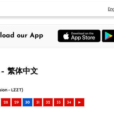
Eng
load our App
 – 繁体中文
sion – LZZT)
28
29
30
31
32
33
34
►