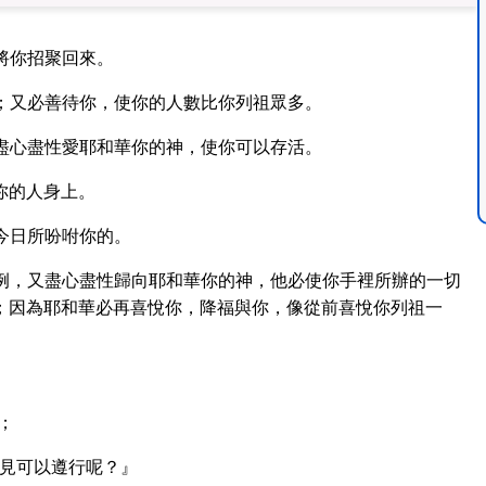
將你招聚回來。
；又必善待你，使你的人數比你列祖眾多。
盡心盡性愛耶和華你的神，使你可以存活。
你的人身上。
今日所吩咐你的。
例，又盡心盡性歸向耶和華你的神，他必使你手裡所辦的一切
；因為耶和華必再喜悅你，降福與你，像從前喜悅你列祖一
；
見可以遵行呢？』