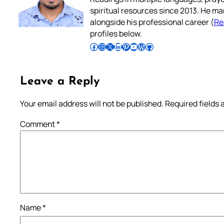
spiritual resources since 2013. He ma
alongside his professional career (
Re
profiles below.
Follow Pradeep on Facebook
Follow Pradeep on Instagram
Follow Pradeep on X
Follow Pradeep on LinkedIn
Follow Pradeep on Pinterest
Subscribe to Pradeep’s Youtube Channel
Follow Pradeep on WordPress
Follow Pradeep on GitHub
Leave a Reply
Your email address will not be published.
Required fields
Comment
*
Name
*