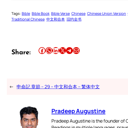
Tags:
Bible
Bible Book
Bible Verse
Chinese
Chinese Union Version
Traditional Chinese
中文和合本
旧约全书
Share this article on Facebook
Share this article on WhatsApp
Share this article on LinkedIn
Share this article on X
Share this article on Telegram
Email this Article
Share:
←
申命記 章節 – 29 – 中文和合本 – 繁体中文
Pradeep Augustine
Pradeep Augustine is the founder of C
Readings in multiple languages, praye