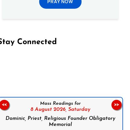
PRAY NOW
Stay Connected
on Facebook
Follow us on Instagram
Follow us on X
Subscribe to our YouTube Channel
Follow us on WhatsApp
Mass Readings for
<<
>>
8 August 2026,
Saturday
Dominic, Priest, Religious Founder Obligatory
Memorial