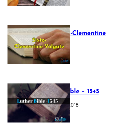
The Sixto-Clementine
Vulgate
July 12, 2025
Luther Bible – 1545
October 17, 2018