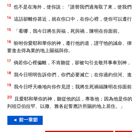
13
也不是在海外，使你說：『誰替我們過海取了來，使我們
14
這話卻離你甚近，就在你口中，在你心裡，使你可以遵行
15
「看哪，我今日將生與福，死與禍，陳明在你面前。
16
吩咐你愛耶和華你的神，遵行他的道，謹守他的誡命、律
要進去得為業的地上賜福與你。
17
倘若你心裡偏離，不肯聽從，卻被勾引去敬拜事奉別神，
18
我今日明明告訴你們，你們必要滅亡；在你過約但河、進
19
我今日呼天喚地向你作見證；我將生死禍福陳明在你面前
20
且愛耶和華你的神，聽從他的話，專靠他；因為他是你的
列祖亞伯拉罕、以撒、雅各起誓應許所賜的地上居住。」
◄ 前一章節