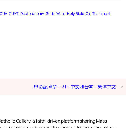
CUV
CUVT
Deuteronomy
God’s Word
Holy Bible
Old Testament
申命記 章節 – 31 – 中文和合本 – 繁体中文
→
atholic Gallery, a faith-driven platform sharing Mass
rs, quotes, catechism, Bible plans, reflections, and other