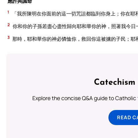
應許與誡命
1
「我所陳明在你面前的這一切咒詛都臨到你身上；你在耶
2
你和你的子孫若盡心盡性歸向耶和華你的神，照著我今日
3
那時，耶和華你的神必憐恤你，救回你這被擄的子民；耶
Catechism 
Explore the concise Q&A guide to Catholic f
READ C