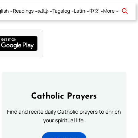
lish
Readings
தமிழ்
Tagalog
Latin
中文
More
Catholic Prayers
Find and recite daily Catholic prayers to enrich
your spiritual life.