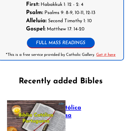
First:
Habakkuk 1: 12 - 2: 4
Psalm:
Psalms 9: 8-9, 10-11, 12-13
Alleluia:
Second Timothy 1: 10
Gospel:
Matthew 17: 14-20
FULL MASS READINGS
*This is a free service provided by Catholic Gallery.
Get it here
Recently added Bibles
Bíblia Católica
Portuguesa
July 16, 2025