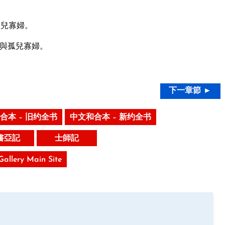
孤兒寡婦。
與孤兒寡婦。
。
下一章節 ►
合本 – 旧约全书
中文和合本 – 新约全书
書亞記
士師記
 Gallery Main Site