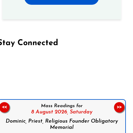
Stay Connected
on Facebook
Follow us on Instagram
Follow us on X
Subscribe to our YouTube Channel
Follow us on WhatsApp
Mass Readings for
<<
>>
8 August 2026,
Saturday
Dominic, Priest, Religious Founder Obligatory
Memorial