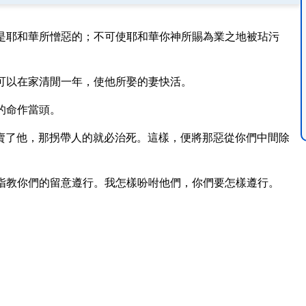
是耶和華所憎惡的；不可使耶和華你神所賜為業之地被玷污
可以在家清閒一年，使他所娶的妻快活。
的命作當頭。
賣了他，那拐帶人的就必治死。這樣，便將那惡從你們中間除
指教你們的留意遵行。我怎樣吩咐他們，你們要怎樣遵行。
。