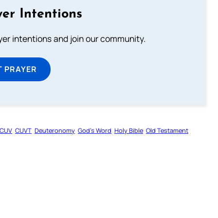
er Intentions
ayer intentions and join our community.
T PRAYER
CUV
CUVT
Deuteronomy
God’s Word
Holy Bible
Old Testament