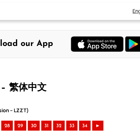
Eng
load our App
 – 繁体中文
sion – LZZT)
28
29
30
31
32
33
34
►