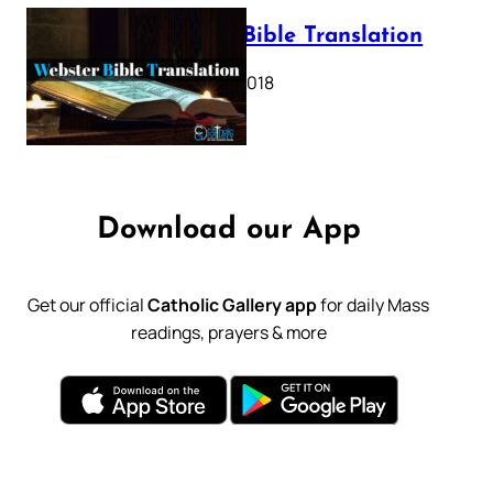
Webster Bible Translation
October 11, 2018
Download our App
Get our official
Catholic Gallery app
for daily Mass
readings, prayers & more