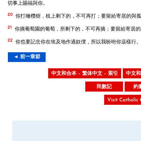
切事上賜福與你。
20
你打橄欖樹，枝上剩下的，不可再打；要留給寄居的與
21
你摘葡萄園的葡萄，所剩下的，不可再摘；要留給寄居的
22
你也要記念你在埃及地作過奴僕，所以我吩咐你這樣行
◄ 前一章節
中文和合本 – 繁体中文 – 索引
中文和
民數記
約
Visit Catholic