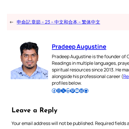
←
申命記 章節 – 23 – 中文和合本 – 繁体中文
Pradeep Augustine
Pradeep Augustine is the founder of C
Readings in multiple languages, praye
spiritual resources since 2013. He ma
alongside his professional career (
Re
profiles below.
Follow Pradeep on Facebook
Follow Pradeep on Instagram
Follow Pradeep on X
Follow Pradeep on LinkedIn
Follow Pradeep on Pinterest
Subscribe to Pradeep’s Youtube Channel
Follow Pradeep on WordPress
Follow Pradeep on GitHub
Leave a Reply
Your email address will not be published.
Required fields