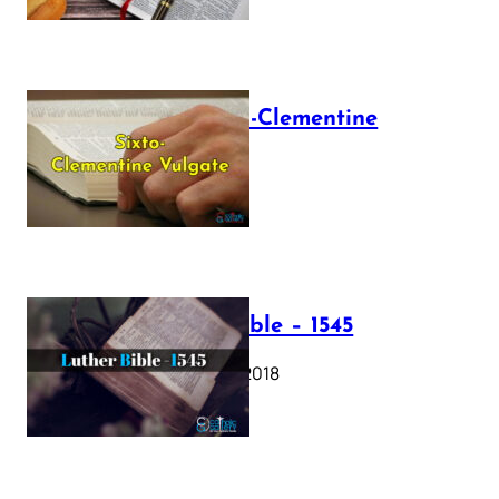
The Sixto-Clementine
Vulgate
July 12, 2025
Luther Bible – 1545
October 17, 2018