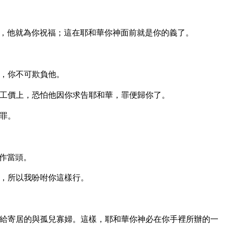
，他就為你祝福；這在耶和華你神面前就是你的義了。
，你不可欺負他。
工價上，恐怕他因你求告耶和華，罪便歸你了。
罪。
作當頭。
，所以我吩咐你這樣行。
給寄居的與孤兒寡婦。這樣，耶和華你神必在你手裡所辦的一