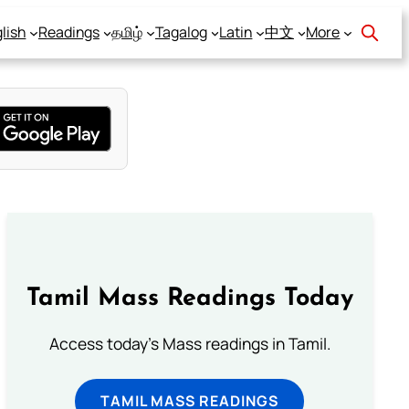
lish
Readings
தமிழ்
Tagalog
Latin
中文
More
Tamil Mass Readings Today
Access today's Mass readings in Tamil.
TAMIL MASS READINGS