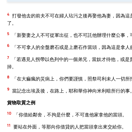
4
打發他去的前夫不可在婦人玷污之後再娶他為妻，因為這
了。
5
「新娶妻之人不可從軍出征，也不可託他辦理什麼公事，
6
「不可拿人的全盤磨石或是上磨石作當頭，因為這是拿人
7
「若遇見人拐帶以色列中的一個弟兄，當奴才待他，或是
掉。
8
「在大痲瘋的災病上，你們要謹慎，照祭司利未人一切所
9
當記念出埃及後，在路上，耶和華你神向米利暗所行的事
貨物取質之例
10
「你借給鄰舍，不拘是什麼，不可進他家拿他的當頭。
11
要站在外面，等那向你借貸的人把當頭拿出來交給你。