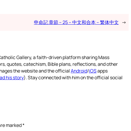
申命記 章節 – 25 – 中文和合本 – 繁体中文
→
atholic Gallery, a faith-driven platform sharing Mass
rs, quotes, catechism, Bible plans, reflections, and other
nages the website and the official
Android
/
iOS
apps
ad his story
). Stay connected with him on the official social
 are marked
*