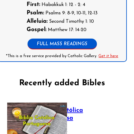
First:
Habakkuk 1: 12 - 2: 4
Psalm:
Psalms 9: 8-9, 10-11, 12-13
Alleluia:
Second Timothy 1: 10
Gospel:
Matthew 17: 14-20
FULL MASS READINGS
*This is a free service provided by Catholic Gallery.
Get it here
Recently added Bibles
Bíblia Católica
Portuguesa
July 16, 2025