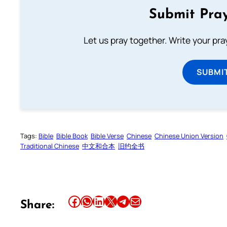
Submit Pray
Let us pray together. Write your pr
SUBMI
Tags:
Bible
Bible Book
Bible Verse
Chinese
Chinese Union Version
Traditional Chinese
中文和合本
旧约全书
Share this article on Facebook
Share this article on WhatsApp
Share this article on LinkedIn
Share this article on X
Share this article on Telegram
Email this Article
Share: