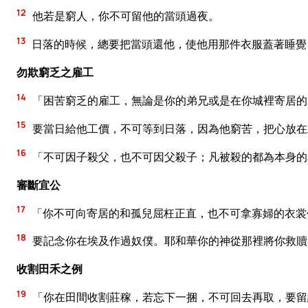
12
他若是窮人，你不可留他的當頭過夜。
13
日落的時候，總要把當頭還他，使他用那件衣服蓋著睡覺
勿欺窮乏之雇工
14
「困苦窮乏的雇工，無論是你的弟兄或是在你城裡寄居的
15
要當日給他工價，不可等到日落，因為他窮苦，把心放在
16
「不可因子殺父，也不可因父殺子；凡被殺的都為本身的
審斷宜公
17
「你不可向寄居的和孤兒屈枉正直，也不可拿寡婦的衣裳
18
要記念你在埃及作過奴僕。耶和華你的神從那裡將你救贖
收割田禾之例
19
「你在田間收割莊稼，若忘下一捆，不可回去再取，要留