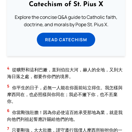
Catechism of St. Pius X
Explore the concise Q&A guide to Catholic faith,
doctrine, and morals by Pope St. Pius X.
READ CATECHISM
4
從曠野和這利巴嫩，直到伯拉大河，赫人的全地，又到大
海日落之處，都要作你們的境界。
5
你平生的日子，必無一人能在你面前站立得住。我怎樣與
摩西同在，也必照樣與你同在；我必不撇下你，也不丟棄
你。
6
你當剛強壯膽！因為你必使這百姓承受那地為業，就是我
向他們列祖起誓應許賜給他們的地。
7
只要剛強，大大壯膽，謹守遵行我僕人摩西所吩咐你的一