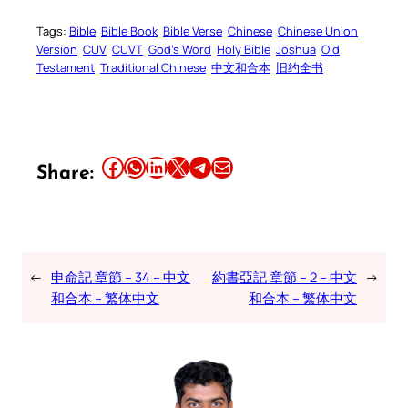
Tags:
Bible
Bible Book
Bible Verse
Chinese
Chinese Union
Version
CUV
CUVT
God’s Word
Holy Bible
Joshua
Old
Testament
Traditional Chinese
中文和合本
旧约全书
Share this article on Facebook
Share this article on WhatsApp
Share this article on LinkedIn
Share this article on X
Share this article on Telegram
Email this Article
Share:
←
申命記 章節 – 34 – 中文
約書亞記 章節 – 2 – 中文
→
和合本 – 繁体中文
和合本 – 繁体中文