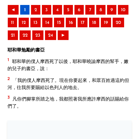
◄
1
2
3
4
5
6
7
8
9
10
11
12
13
14
15
16
17
18
19
20
21
22
23
24
►
耶和華勉勵約書亞
1
耶和華的僕人摩西死了以後，耶和華曉諭摩西的幫手，嫩
的兒子約書亞，說：
2
「我的僕人摩西死了。現在你要起來，和眾百姓過這約但
河，往我所要賜給以色列人的地去。
3
凡你們腳掌所踏之地，我都照著我所應許摩西的話賜給你
們了。