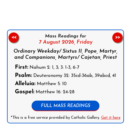
Follow us on Facebook
Follow us on Instagram
Follow us on X
Subscribe to our YouTube Channel
Follow us on WhatsApp
Mass Readings for
<<
>>
7 August 2026,
Friday
Ordinary Weekday/ Sixtus II, Pope, Martyr,
and Companions, Martyrs/ Cajetan, Priest
First:
Nahum 2: 1, 3; 3: 1-3, 6-7
Psalm:
Deuteronomy 32: 35cd-36ab, 39abcd, 41
Alleluia:
Matthew 5: 10
Gospel:
Matthew 16: 24-28
FULL MASS READINGS
*This is a free service provided by Catholic Gallery.
Get it here