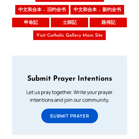
中文和合本 – 旧约全书
中文和合本 – 新约全书
申命記
士師記
路得記
Visit Catholic Gallery Main Site
Submit Prayer Intentions
Let us pray together. Write your prayer
intentions and join our community.
SUBMIT PRAYER