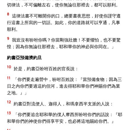
切律法，不可偏離左右，使你無論往那裡去，都可以順利。
8
這律法書不可離開你的口，總要晝夜思想，好使你謹守遵
行這書上所寫的一切話。如此，你的道路就可以亨通，凡事
順利。
9
我豈沒有吩咐你嗎？你當剛強壯膽！不要懼怕，也不要驚
惶；因為你無論往那裡去，耶和華你的神必與你同在。」
約書亞預備濟約旦
10
於是，約書亞吩咐百姓的官長說：
11
「你們要走遍營中，吩咐百姓說：『當預備食物；因為三
日之內你們要過這約但河，進去得耶和華你們神賜你們為業
之地。』」
12
約書亞對流便人、迦得人，和瑪拿西半支派的人說：
13
「你們要追念耶和華的僕人摩西所吩咐你們的話說：『耶
和華你們的神使你們得享平安，也必將這地賜給你們。』