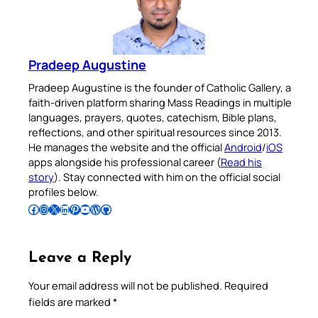
Pradeep Augustine
Pradeep Augustine is the founder of Catholic Gallery, a
faith-driven platform sharing Mass Readings in multiple
languages, prayers, quotes, catechism, Bible plans,
reflections, and other spiritual resources since 2013.
He manages the website and the official
Android
/
iOS
apps alongside his professional career (
Read his
story
). Stay connected with him on the official social
profiles below.
Follow Pradeep on Facebook
Follow Pradeep on Instagram
Follow Pradeep on X
Follow Pradeep on LinkedIn
Follow Pradeep on Pinterest
Subscribe to Pradeep’s Youtube Channel
Follow Pradeep on WordPress
Follow Pradeep on GitHub
Leave a Reply
Your email address will not be published.
Required
fields are marked
*