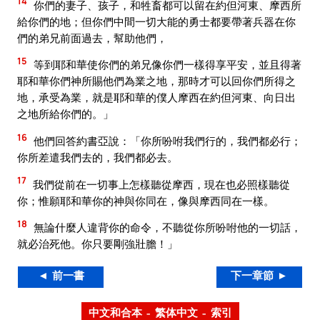
14
你們的妻子、孩子，和牲畜都可以留在約但河東、摩西所
給你們的地；但你們中間一切大能的勇士都要帶著兵器在你
們的弟兄前面過去，幫助他們，
15
等到耶和華使你們的弟兄像你們一樣得享平安，並且得著
耶和華你們神所賜他們為業之地，那時才可以回你們所得之
地，承受為業，就是耶和華的僕人摩西在約但河東、向日出
之地所給你們的。」
16
他們回答約書亞說：「你所吩咐我們行的，我們都必行；
你所差遣我們去的，我們都必去。
17
我們從前在一切事上怎樣聽從摩西，現在也必照樣聽從
你；惟願耶和華你的神與你同在，像與摩西同在一樣。
18
無論什麼人違背你的命令，不聽從你所吩咐他的一切話，
就必治死他。你只要剛強壯膽！」
◄ 前一書
下一章節 ►
中文和合本 – 繁体中文 – 索引