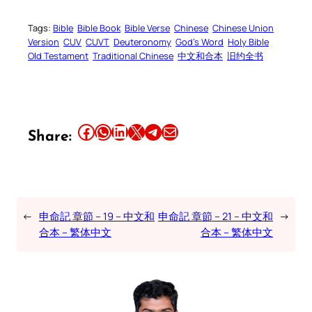
Tags:
Bible
Bible Book
Bible Verse
Chinese
Chinese Union
Version
CUV
CUVT
Deuteronomy
God’s Word
Holy Bible
Old Testament
Traditional Chinese
中文和合本
旧约全书
Share this article on Facebook
Share this article on WhatsApp
Share this article on LinkedIn
Share this article on X
Share this article on Telegram
Email this Article
Share:
←
申命記 章節 – 19 – 中文和
申命記 章節 – 21 – 中文和
→
合本 – 繁体中文
合本 – 繁体中文