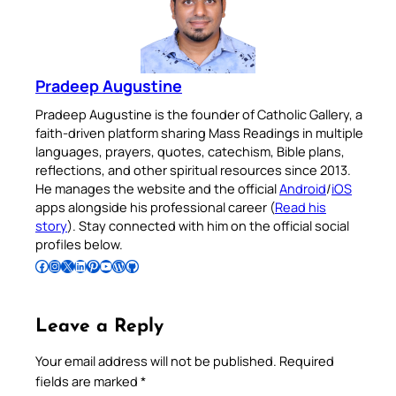
Pradeep Augustine
Pradeep Augustine is the founder of Catholic Gallery, a
faith-driven platform sharing Mass Readings in multiple
languages, prayers, quotes, catechism, Bible plans,
reflections, and other spiritual resources since 2013.
He manages the website and the official
Android
/
iOS
apps alongside his professional career (
Read his
story
). Stay connected with him on the official social
profiles below.
Follow Pradeep on Facebook
Follow Pradeep on Instagram
Follow Pradeep on X
Follow Pradeep on LinkedIn
Follow Pradeep on Pinterest
Subscribe to Pradeep’s Youtube Channel
Follow Pradeep on WordPress
Follow Pradeep on GitHub
Leave a Reply
Your email address will not be published.
Required
fields are marked
*