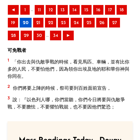
..
◄
1
11
12
13
14
15
16
17
18
19
20
21
22
23
24
25
26
27
..
28
29
30
34
►
可免戰者
1
「你出去與仇敵爭戰的時候，看見馬匹、車輛，並有比你
多的人民，不要怕他們，因為領你出埃及地的耶和華你神與
你同在。
2
你們將要上陣的時候，祭司要到百姓面前宣告，
3
說：『以色列人哪，你們當聽，你們今日將要與仇敵爭
戰，不要膽怯，不要懼怕戰兢，也不要因他們驚恐；