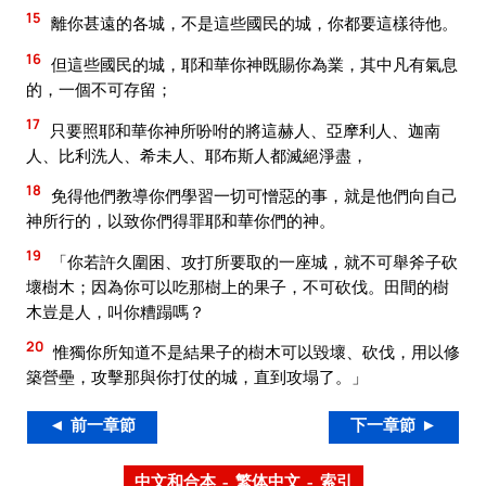
15
離你甚遠的各城，不是這些國民的城，你都要這樣待他。
16
但這些國民的城，耶和華你神既賜你為業，其中凡有氣息
的，一個不可存留；
17
只要照耶和華你神所吩咐的將這赫人、亞摩利人、迦南
人、比利洗人、希未人、耶布斯人都滅絕淨盡，
18
免得他們教導你們學習一切可憎惡的事，就是他們向自己
神所行的，以致你們得罪耶和華你們的神。
19
「你若許久圍困、攻打所要取的一座城，就不可舉斧子砍
壞樹木；因為你可以吃那樹上的果子，不可砍伐。田間的樹
木豈是人，叫你糟蹋嗎？
20
惟獨你所知道不是結果子的樹木可以毀壞、砍伐，用以修
築營壘，攻擊那與你打仗的城，直到攻塌了。」
◄ 前一章節
下一章節 ►
中文和合本 – 繁体中文 – 索引