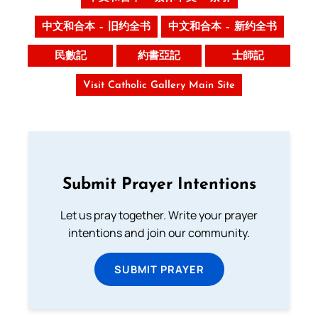
中文和合本 – 旧约全书
中文和合本 – 新约全书
民數記
約書亞記
士師記
Visit Catholic Gallery Main Site
Submit Prayer Intentions
Let us pray together. Write your prayer
intentions and join our community.
SUBMIT PRAYER