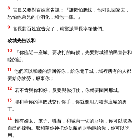
8
官長又要對百姓宣告說：『誰懼怕膽怯，他可以回家去，
恐怕他弟兄的心消化，和他一樣。』
9
官長對百姓宣告完了，就當派軍長率領他們。
攻城先告以和
10
「你臨近一座城、要攻打的時候，先要對城裡的民宣告和
睦的話。
11
他們若以和睦的話回答你，給你開了城，城裡所有的人都
要給你效勞，服事你；
12
若不肯與你和好，反要與你打仗，你就要圍困那城。
13
耶和華你的神把城交付你手，你就要用刀殺盡這城的男
丁。
14
惟有婦女、孩子、牲畜，和城內一切的財物，你可以取為
自己的掠物。耶和華你神把你仇敵的財物賜給你，你可以吃
用。