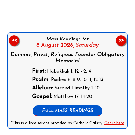
Follow us on Facebook
Follow us on Instagram
Follow us on X
Subscribe to our YouTube Channel
Follow us on WhatsApp
Mass Readings for
<<
>>
8 August 2026,
Saturday
Dominic, Priest, Religious Founder Obligatory
Memorial
First:
Habakkuk 1: 12 - 2: 4
Psalm:
Psalms 9: 8-9, 10-11, 12-13
Alleluia:
Second Timothy 1: 10
Gospel:
Matthew 17: 14-20
FULL MASS READINGS
*This is a free service provided by Catholic Gallery.
Get it here