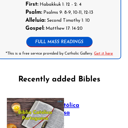
First:
Habakkuk 1: 12 - 2: 4
Psalm:
Psalms 9: 8-9, 10-11, 12-13
Alleluia:
Second Timothy 1: 10
Gospel:
Matthew 17: 14-20
FULL MASS READINGS
*This is a free service provided by Catholic Gallery.
Get it here
Recently added Bibles
Bíblia Católica
Portuguesa
July 16, 2025