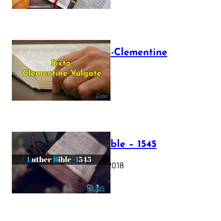
The Sixto-Clementine
Vulgate
July 12, 2025
Luther Bible – 1545
October 17, 2018