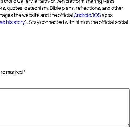
atholic Gallery, a faith-driven platform sharing Mass
rs, quotes, catechism, Bible plans, reflections, and other
nages the website and the official
Android
/
iOS
apps
ad his story
). Stay connected with him on the official social
 are marked
*