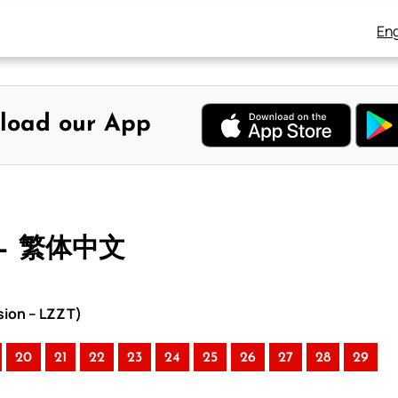
Eng
load our App
 – 繁体中文
sion – LZZT)
20
21
22
23
24
25
26
27
28
29