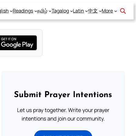
lish
Readings
தமிழ்
Tagalog
Latin
中文
More
Submit Prayer Intentions
Let us pray together. Write your prayer
intentions and join our community.