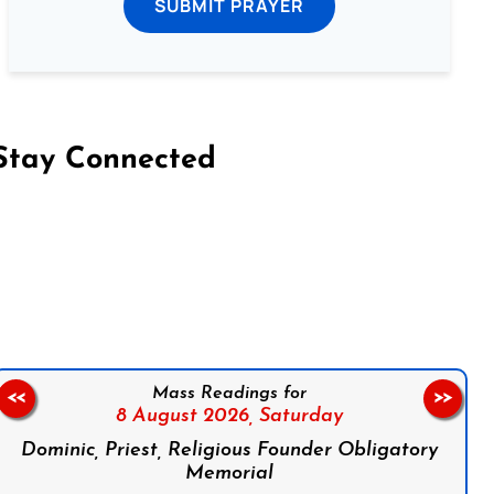
SUBMIT PRAYER
Stay Connected
on Facebook
Follow us on Instagram
Follow us on X
Subscribe to our YouTube Channel
Follow us on WhatsApp
Mass Readings for
<<
>>
8 August 2026,
Saturday
Dominic, Priest, Religious Founder Obligatory
Memorial