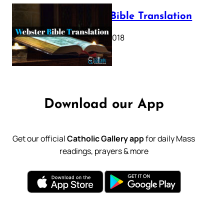
Webster Bible Translation
October 11, 2018
Download our App
Get our official
Catholic Gallery app
for daily Mass
readings, prayers & more