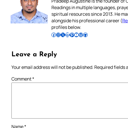
Pradeep Augustine is the founder of C
Readings in multiple languages, praye
spiritual resources since 2013. He ma
alongside his professional career (
Re
profiles below.
Follow Pradeep on Facebook
Follow Pradeep on Instagram
Follow Pradeep on X
Follow Pradeep on LinkedIn
Follow Pradeep on Pinterest
Subscribe to Pradeep’s Youtube Channel
Follow Pradeep on WordPress
Follow Pradeep on GitHub
Leave a Reply
Your email address will not be published.
Required fields
Comment
*
Name
*