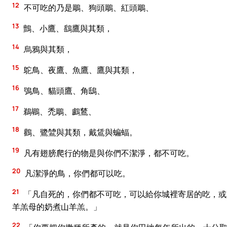
12
不可吃的乃是鵰、狗頭鵰、紅頭鵰、
13
鸇、小鷹、鷂鷹與其類，
14
烏鴉與其類，
15
鴕鳥、夜鷹、魚鷹、鷹與其類，
16
鴞鳥、貓頭鷹、角鴟、
17
鵜鶘、禿鵰、鸕鶿、
18
鸛、鷺鷥與其類，戴鵀與蝙蝠。
19
凡有翅膀爬行的物是與你們不潔淨，都不可吃。
20
凡潔淨的鳥，你們都可以吃。
21
「凡自死的，你們都不可吃，可以給你城裡寄居的吃，或
羊羔母的奶煮山羊羔。」
22