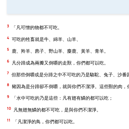
3
「凡可憎的物都不可吃。
4
可吃的牲畜就是牛、綿羊、山羊、
5
鹿、羚羊、麃子、野山羊、麋鹿、黃羊、青羊。
6
凡分蹄成為兩瓣又倒嚼的走獸，你們都可以吃。
7
但那些倒嚼或是分蹄之中不可吃的乃是駱駝、兔子、沙番
8
豬因為是分蹄卻不倒嚼，就與你們不潔淨。這些獸的肉，
9
「水中可吃的乃是這些：凡有翅有鱗的都可以吃；
10
凡無翅無鱗的都不可吃，是與你們不潔淨。
11
「凡潔淨的鳥，你們都可以吃。