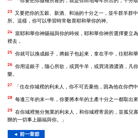
「你要把你撒種所產的，就是你田地每年所出的，十分
23
又要把你的五穀、新酒、和油的十分之一，並牛群羊群中
所。這樣，你可以學習時常敬畏耶和華你的神。
24
當耶和華你神賜福與你的時候，耶和華你神所選擇要立為
裡去，
25
你就可以換成銀子，將銀子包起來，拿在手中，往耶和
26
你用這銀子，隨心所欲，或買牛羊，或買清酒濃酒，凡你
樂。
27
「住在你城裡的利未人，你不可丟棄他，因為他在你們中
28
每逢三年的末一年，你要將本年的土產十分之一都取出
29
在你城裡無分無業的利未人，和你城裡寄居的，並孤兒寡
辦的一切事上賜福與你。」
◄ 前一章節