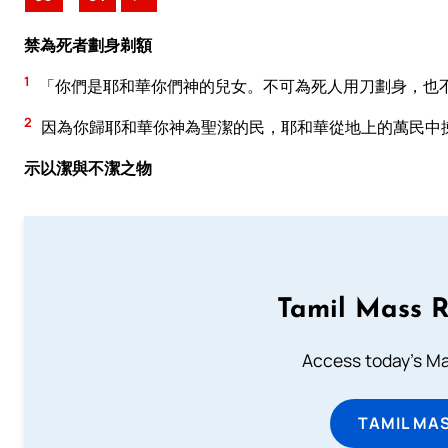
禁為死者劃身剃額
1
「你們是耶和華你們神的兒女。不可為死人用刀劃身，也
2
因為你歸耶和華你神為聖潔的民，耶和華從地上的萬民中
示以潔與不潔之物
Tamil Mass 
Access today's Mas
TAMIL MA