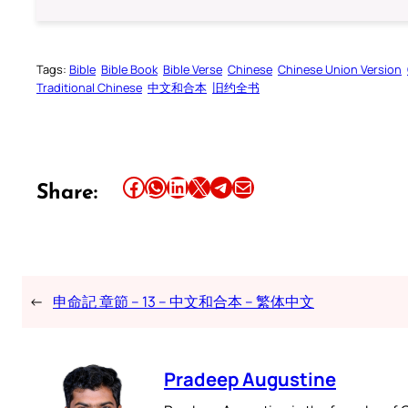
Tags:
Bible
Bible Book
Bible Verse
Chinese
Chinese Union Version
Traditional Chinese
中文和合本
旧约全书
Share this article on Facebook
Share this article on WhatsApp
Share this article on LinkedIn
Share this article on X
Share this article on Telegram
Email this Article
Share:
←
申命記 章節 – 13 – 中文和合本 – 繁体中文
Pradeep Augustine