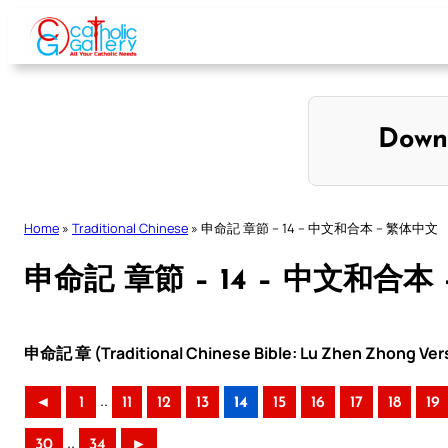
Skip
to
content
Down
Home
»
Traditional Chinese
»
申命記 章節 – 14 – 中文和合本 – 繁体中文
申命記 章節 – 14 – 中文和合本
申命記 章 (Traditional Chinese Bible: Lu Zhen Zhong Ver
..
◄
1
11
12
13
14
15
16
17
18
19
..
30
34
►