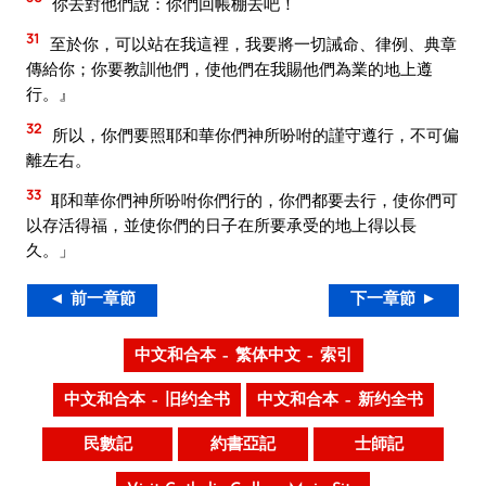
你去對他們說：你們回帳棚去吧！
31
至於你，可以站在我這裡，我要將一切誡命、律例、典章
傳給你；你要教訓他們，使他們在我賜他們為業的地上遵
行。』
32
所以，你們要照耶和華你們神所吩咐的謹守遵行，不可偏
離左右。
33
耶和華你們神所吩咐你們行的，你們都要去行，使你們可
以存活得福，並使你們的日子在所要承受的地上得以長
久。」
◄ 前一章節
下一章節 ►
中文和合本 – 繁体中文 – 索引
中文和合本 – 旧约全书
中文和合本 – 新约全书
民數記
約書亞記
士師記