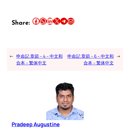
Share this article on Facebook
Share this article on WhatsApp
Share this article on LinkedIn
Share this article on X
Share this article on Telegram
Email this Article
Share:
←
申命記 章節 – 4 – 中文和
申命記 章節 – 6 – 中文和
→
合本 – 繁体中文
合本 – 繁体中文
Pradeep Augustine