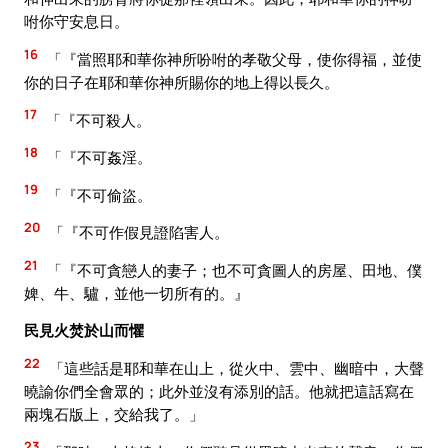
咐你守安息日。
16
「『當照耶和華你神所吩咐的孝敬父母，使你得福，並使
你的日子在耶和華你神所賜你的地上得以長久。
17
「『不可殺人。
18
「『不可姦淫。
19
「『不可偷盜。
20
「『不可作假見證陷害人。
21
「『不可貪戀人的妻子；也不可貪圖人的房屋、田地、僕
婢、牛、驢，並他一切所有的。』
民見火焚於山而懼
22
「這些話是耶和華在山上，從火中、雲中、幽暗中，大聲
曉諭你們全會眾的；此外並沒有添別的話。他就把這話寫在
兩塊石版上，交給我了。」
23