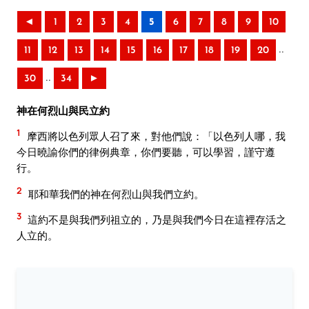
◄
1
2
3
4
5
6
7
8
9
10
..
11
12
13
14
15
16
17
18
19
20
..
30
34
►
神在何烈山與民立約
1
摩西將以色列眾人召了來，對他們說：「以色列人哪，我
今日曉諭你們的律例典章，你們要聽，可以學習，謹守遵
行。
2
耶和華我們的神在何烈山與我們立約。
3
這約不是與我們列祖立的，乃是與我們今日在這裡存活之
人立的。