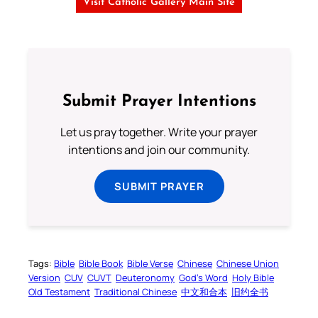
Visit Catholic Gallery Main Site
Submit Prayer Intentions
Let us pray together. Write your prayer
intentions and join our community.
SUBMIT PRAYER
Tags:
Bible
Bible Book
Bible Verse
Chinese
Chinese Union
Version
CUV
CUVT
Deuteronomy
God’s Word
Holy Bible
Old Testament
Traditional Chinese
中文和合本
旧约全书