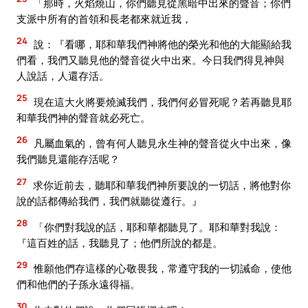
「那時，火焰燒山，你們聽見從黑暗中出來的聲音；你們
支派中所有的首領和長老都來就近我，
24
說：『看哪，耶和華我們神將他的榮光和他的大能顯給我
們看，我們又聽見他的聲音從火中出來。今日我們得見神與
人說話，人還存活。
25
現在這大火將要燒滅我們，我們何必冒死呢？若再聽見耶
和華我們神的聲音就必死亡。
26
凡屬血氣的，曾有何人聽見永生神的聲音從火中出來，像
我們聽見還能存活呢？
27
求你近前去，聽耶和華我們神所要說的一切話，將他對你
說的話都傳給我們，我們就聽從遵行。』
28
「你們對我說的話，耶和華都聽見了。耶和華對我說：
『這百姓的話，我聽見了；他們所說的都是。
29
惟願他們存這樣的心敬畏我，常遵守我的一切誡命，使他
們和他們的子孫永遠得福。
30