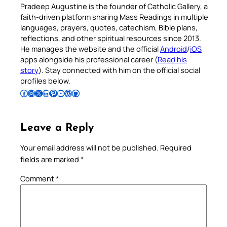
Pradeep Augustine is the founder of Catholic Gallery, a
faith-driven platform sharing Mass Readings in multiple
languages, prayers, quotes, catechism, Bible plans,
reflections, and other spiritual resources since 2013.
He manages the website and the official
Android
/
iOS
apps alongside his professional career (
Read his
story
). Stay connected with him on the official social
profiles below.
Follow Pradeep on Facebook
Follow Pradeep on Instagram
Follow Pradeep on X
Follow Pradeep on LinkedIn
Follow Pradeep on Pinterest
Subscribe to Pradeep’s Youtube Channel
Follow Pradeep on WordPress
Follow Pradeep on GitHub
Leave a Reply
Your email address will not be published.
Required
fields are marked
*
Comment
*