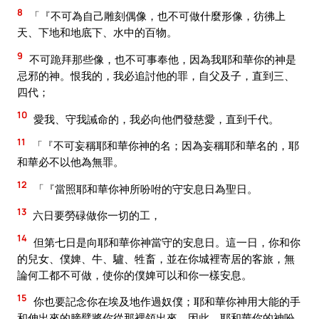
8
「『不可為自己雕刻偶像，也不可做什麼形像，彷彿上
天、下地和地底下、水中的百物。
9
不可跪拜那些像，也不可事奉他，因為我耶和華你的神是
忌邪的神。恨我的，我必追討他的罪，自父及子，直到三、
四代；
10
愛我、守我誡命的，我必向他們發慈愛，直到千代。
11
「『不可妄稱耶和華你神的名；因為妄稱耶和華名的，耶
和華必不以他為無罪。
12
「『當照耶和華你神所吩咐的守安息日為聖日。
13
六日要勞碌做你一切的工，
14
但第七日是向耶和華你神當守的安息日。這一日，你和你
的兒女、僕婢、牛、驢、牲畜，並在你城裡寄居的客旅，無
論何工都不可做，使你的僕婢可以和你一樣安息。
15
你也要記念你在埃及地作過奴僕；耶和華你神用大能的手
和伸出來的膀臂將你從那裡領出來。因此，耶和華你的神吩