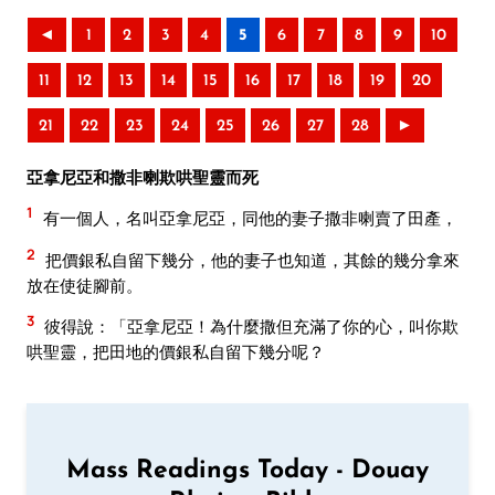
◄
1
2
3
4
5
6
7
8
9
10
11
12
13
14
15
16
17
18
19
20
21
22
23
24
25
26
27
28
►
亞拿尼亞和撒非喇欺哄聖靈而死
1
有一個人，名叫亞拿尼亞，同他的妻子撒非喇賣了田產，
2
把價銀私自留下幾分，他的妻子也知道，其餘的幾分拿來
放在使徒腳前。
3
彼得說：「亞拿尼亞！為什麼撒但充滿了你的心，叫你欺
哄聖靈，把田地的價銀私自留下幾分呢？
Mass Readings Today - Douay