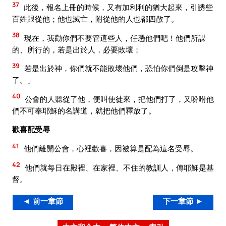
37
此後，報名上冊的時候，又有加利利的猶大起來，引誘些
百姓跟從他；他也滅亡，附從他的人也都四散了。
38
現在，我勸你們不要管這些人，任憑他們吧！他們所謀
的、所行的，若是出於人，必要敗壞；
39
若是出於神，你們就不能敗壞他們，恐怕你們倒是攻擊神
了。」
40
公會的人聽從了他，便叫使徒來，把他們打了，又吩咐他
們不可奉耶穌的名講道，就把他們釋放了。
歡喜配受辱
41
他們離開公會，心裡歡喜，因被算是配為這名受辱。
42
他們就每日在殿裡、在家裡、不住的教訓人，傳耶穌是基
督。
◄ 前一章節
下一章節 ►