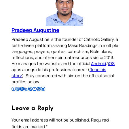
Pradeep Augustine
Pradeep Augustine is the founder of Catholic Gallery, a
faith-driven platform sharing Mass Readings in multiple
languages, prayers, quotes, catechism, Bible plans,
reflections, and other spiritual resources since 2013.
He manages the website and the official
Android
/
iOS
apps alongside his professional career (
Read his
story
). Stay connected with him on the official social
profiles below.
Follow Pradeep on Facebook
Follow Pradeep on Instagram
Follow Pradeep on X
Follow Pradeep on LinkedIn
Follow Pradeep on Pinterest
Subscribe to Pradeep’s Youtube Channel
Follow Pradeep on WordPress
Follow Pradeep on GitHub
Leave a Reply
Your email address will not be published.
Required
fields are marked
*