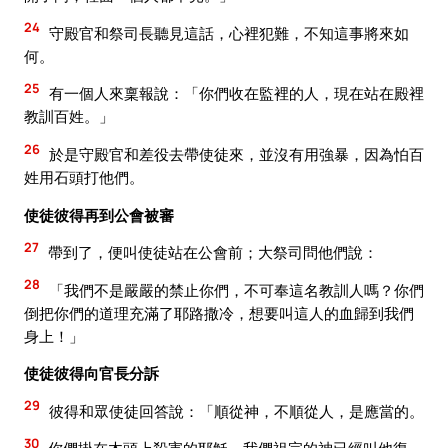
24
守殿官和祭司長聽見這話，心裡犯難，不知這事將來如
何。
25
有一個人來稟報說：「你們收在監裡的人，現在站在殿裡
教訓百姓。」
26
於是守殿官和差役去帶使徒來，並沒有用強暴，因為怕百
姓用石頭打他們。
使徒彼得再到公會被審
27
帶到了，便叫使徒站在公會前；大祭司問他們說：
28
「我們不是嚴嚴的禁止你們，不可奉這名教訓人嗎？你們
倒把你們的道理充滿了耶路撒冷，想要叫這人的血歸到我們
身上！」
使徒彼得向官長分訴
29
彼得和眾使徒回答說：「順從神，不順從人，是應當的。
30