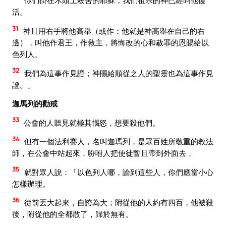
你們掛在木頭上殺害的耶穌，我們祖宗的神已經叫他復
活。
31
神且用右手將他高舉（或作：他就是神高舉在自己的右
邊），叫他作君王，作救主，將悔改的心和赦罪的恩賜給以
色列人。
32
我們為這事作見證；神賜給順從之人的聖靈也為這事作見
證。」
迦馬列的勸戒
33
公會的人聽見就極其惱怒，想要殺他們。
34
但有一個法利賽人，名叫迦瑪列，是眾百姓所敬重的教法
師，在公會中站起來，吩咐人把使徒暫且帶到外面去，
35
就對眾人說：「以色列人哪，論到這些人，你們應當小心
怎樣辦理。
36
從前丟大起來，自誇為大；附從他的人約有四百，他被殺
後，附從他的全都散了，歸於無有。