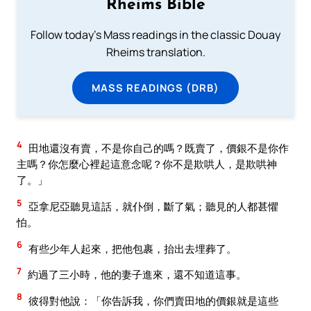
Rheims Bible
Follow today's Mass readings in the classic Douay
Rheims translation.
MASS READINGS (DRB)
4
田地還沒有賣，不是你自己的嗎？既賣了，價銀不是你作
主嗎？你怎麼心裡起這意念呢？你不是欺哄人，是欺哄神
了。」
5
亞拿尼亞聽見這話，就仆倒，斷了氣；聽見的人都甚懼
怕。
6
有些少年人起來，把他包裹，抬出去埋葬了。
7
約過了三小時，他的妻子進來，還不知道這事。
8
彼得對他說：「你告訴我，你們賣田地的價銀就是這些