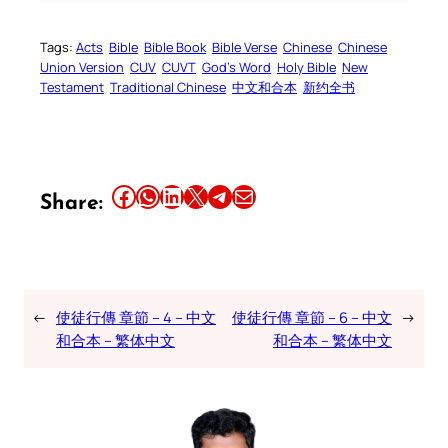
Tags:
Acts
Bible
Bible Book
Bible Verse
Chinese
Chinese
Union Version
CUV
CUVT
God’s Word
Holy Bible
New
Testament
Traditional Chinese
中文和合本
新约全书
Share this article on Facebook
Share this article on WhatsApp
Share this article on LinkedIn
Share this article on X
Share this article on Telegram
Email this Article
Share:
←
使徒行傳 章節 – 4 – 中文
使徒行傳 章節 – 6 – 中文
→
和合本 – 繁体中文
和合本 – 繁体中文