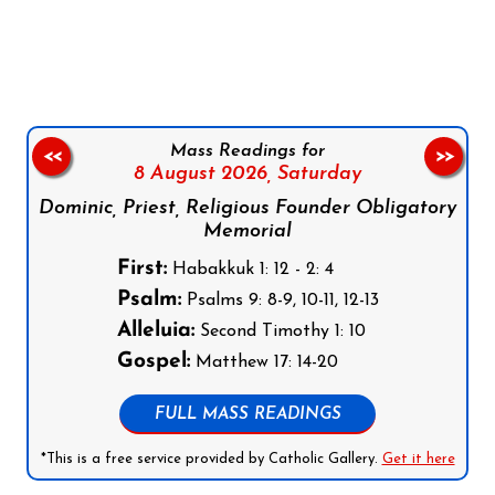
Follow us on Facebook
Follow us on Instagram
Follow us on X
Subscribe to our YouTube Channel
Follow us on WhatsApp
Mass Readings for
<<
>>
8 August 2026,
Saturday
Dominic, Priest, Religious Founder Obligatory
Memorial
First:
Habakkuk 1: 12 - 2: 4
Psalm:
Psalms 9: 8-9, 10-11, 12-13
Alleluia:
Second Timothy 1: 10
Gospel:
Matthew 17: 14-20
FULL MASS READINGS
*This is a free service provided by Catholic Gallery.
Get it here