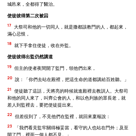
城邑來，全都得了醫治。
使徒彼得第二次被囚
17
大祭司和他的一切同人，就是撒都該教門的人，都起來，
滿心忌恨，
18
就下手拿住使徒，收在外監。
使徒彼得出監仍然講道
19
但主的使者夜間開了監門，領他們出來，
20
說：「你們去站在殿裡，把這生命的道都講給百姓聽。」
21
使徒聽了這話，天將亮的時候就進殿裡去教訓人。大祭司
和他的同人來了，叫齊公會的人，和以色列族的眾長老，就
差人到監裡去，要把使徒提出來。
22
但差役到了，不見他們在監裡，就回來稟報說：
23
「我們看見監牢關得極妥當，看守的人也站在門外；及至
開了門，裡面一個人都不見。」