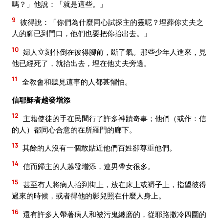
嗎？」他說：「就是這些。」
9
彼得說：「你們為什麼同心試探主的靈呢？埋葬你丈夫之
人的腳已到門口，他們也要把你抬出去。」
10
婦人立刻仆倒在彼得腳前，斷了氣。那些少年人進來，見
他已經死了，就抬出去，埋在他丈夫旁邊。
11
全教會和聽見這事的人都甚懼怕。
信耶穌者越發增添
12
主藉使徒的手在民間行了許多神蹟奇事；他們（或作：信
的人）都同心合意的在所羅門的廊下。
13
其餘的人沒有一個敢貼近他們百姓卻尊重他們。
14
信而歸主的人越發增添，連男帶女很多。
15
甚至有人將病人抬到街上，放在床上或褥子上，指望彼得
過來的時候，或者得他的影兒照在什麼人身上。
16
還有許多人帶著病人和被污鬼纏磨的，從耶路撒冷四圍的