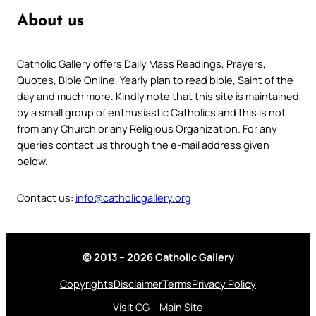
About us
Catholic Gallery offers Daily Mass Readings, Prayers,
Quotes, Bible Online, Yearly plan to read bible, Saint of the
day and much more. Kindly note that this site is maintained
by a small group of enthusiastic Catholics and this is not
from any Church or any Religious Organization. For any
queries contact us through the e-mail address given
below.
Contact us:
info@catholicgallery.org
© 2013 – 2026 Catholic Gallery
Copyrights
Disclaimer
Terms
Privacy Policy
Visit CG – Main Site