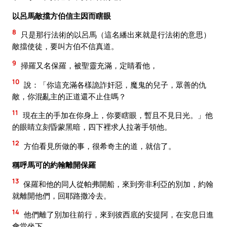
以呂馬敵擋方伯信主因而瞎眼
8
只是那行法術的以呂馬（這名繙出來就是行法術的意思）
敵擋使徒，要叫方伯不信真道。
9
掃羅又名保羅，被聖靈充滿，定睛看他，
10
說：「你這充滿各樣詭詐奸惡，魔鬼的兒子，眾善的仇
敵，你混亂主的正道還不止住嗎？
11
現在主的手加在你身上，你要瞎眼，暫且不見日光。」他
的眼睛立刻昏蒙黑暗，四下裡求人拉著手領他。
12
方伯看見所做的事，很希奇主的道，就信了。
稱呼馬可的約翰離開保羅
13
保羅和他的同人從帕弗開船，來到旁非利亞的別加，約翰
就離開他們，回耶路撒冷去。
14
他們離了別加往前行，來到彼西底的安提阿，在安息日進
會堂坐下。