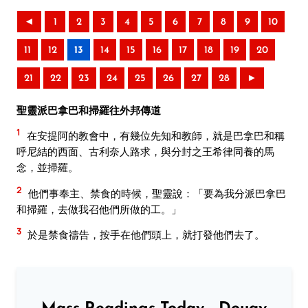
◄
1
2
3
4
5
6
7
8
9
10
11
12
13
14
15
16
17
18
19
20
21
22
23
24
25
26
27
28
►
聖靈派巴拿巴和掃羅往外邦傳道
1
在安提阿的教會中，有幾位先知和教師，就是巴拿巴和稱
呼尼結的西面、古利奈人路求，與分封之王希律同養的馬
念，並掃羅。
2
他們事奉主、禁食的時候，聖靈說：「要為我分派巴拿巴
和掃羅，去做我召他們所做的工。」
3
於是禁食禱告，按手在他們頭上，就打發他們去了。