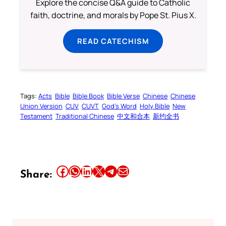
Explore the concise Q&A guide to Catholic
faith, doctrine, and morals by Pope St. Pius X.
READ CATECHISM
Tags:
Acts
Bible
Bible Book
Bible Verse
Chinese
Chinese
Union Version
CUV
CUVT
God’s Word
Holy Bible
New
Testament
Traditional Chinese
中文和合本
新约全书
Share this article on Facebook
Share this article on WhatsApp
Share this article on LinkedIn
Share this article on X
Share this article on Telegram
Email this Article
Share: