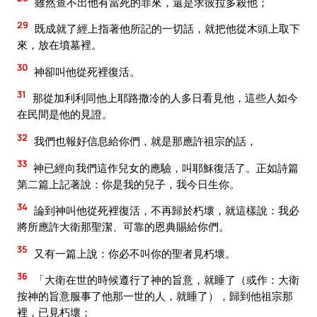
雖然查不出他有當死的罪來，還是求彼拉多殺他；
29
既成就了經上指著他所記的一切話，就把他從木頭上取下
來，放在墳墓裡。
30
神卻叫他從死裡復活。
31
那從加利利同他上耶路撒冷的人多日看見他，這些人如今
在民間是他的見證。
32
我們也報好信息給你們，就是那應許祖宗的話，
33
神已經向我們這作兒女的應驗，叫耶穌復活了。正如詩篇
第二篇上記著說：你是我的兒子，我今日生你。
34
論到神叫他從死裡復活，不再歸於朽壞，就這樣說：我必
將所應許大衛那聖潔、可靠的恩典賜給你們。
35
又有一篇上說：你必不叫你的聖者見朽壞。
36
「大衛在世的時候遵行了神的旨意，就睡了（或作：大衛
按神的旨意服事了他那一世的人，就睡了），歸到他祖宗那
裡，已見朽壞；