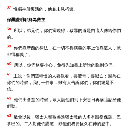
37
惟獨神所復活的，他並未見朽壞。
保羅證明耶穌為救主
38
所以，弟兄們，你們當曉得：赦罪的道是由這人傳給你們
的。
39
你們靠摩西的律法，在一切不得稱義的事上信靠這人，就
都得稱義了。
40
所以，你們務要小心，免得先知書上所說的臨到你們。
41
主說：你們這輕慢的人要觀看，要驚奇，要滅亡；因為在
你們的時候，我行一件事，雖有人告訴你們，你們總是不
信。
42
他們出會堂的時候，眾人請他們到下安息日再講這話給他
們聽。
43
散會以後，猶太人和敬虔進猶太教的人多有跟從保羅、巴
拿巴的。二人對他們講道，勸他們務要恆久在神的恩中。