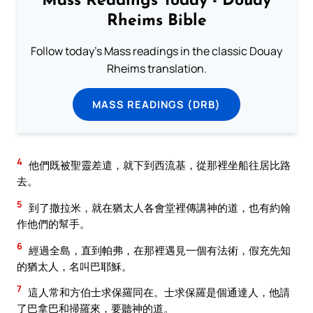
Mass Readings Today - Douay
Rheims Bible
Follow today's Mass readings in the classic Douay
Rheims translation.
MASS READINGS (DRB)
4
他們既被聖靈差遣，就下到西流基，從那裡坐船往居比路
去。
5
到了撒拉米，就在猶太人各會堂裡傳講神的道，也有約翰
作他們的幫手。
6
經過全島，直到帕弗，在那裡遇見一個有法術，假充先知
的猶太人，名叫巴耶穌。
7
這人常和方伯士求保羅同在。士求保羅是個通達人，他請
了巴拿巴和掃羅來，要聽神的道。