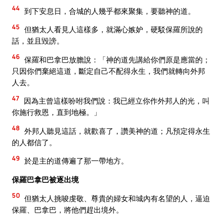
44
到下安息日，合城的人幾乎都來聚集，要聽神的道。
45
但猶太人看見人這樣多，就滿心嫉妒，硬駁保羅所說的
話，並且毀謗。
46
保羅和巴拿巴放膽說：「神的道先講給你們原是應當的；
只因你們棄絕這道，斷定自己不配得永生，我們就轉向外邦
人去。
47
因為主曾這樣吩咐我們說：我已經立你作外邦人的光，叫
你施行救恩，直到地極。」
48
外邦人聽見這話，就歡喜了，讚美神的道；凡預定得永生
的人都信了。
49
於是主的道傳遍了那一帶地方。
保羅巴拿巴被逐出境
50
但猶太人挑唆虔敬、尊貴的婦女和城內有名望的人，逼迫
保羅、巴拿巴，將他們趕出境外。