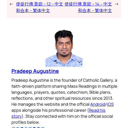
←
使徒行傳 章節 – 12 – 中文
使徒行傳 章節 – 14 – 中文
→
和合本 – 繁体中文
和合本 – 繁体中文
Pradeep Augustine
Pradeep Augustine is the founder of Catholic Gallery, a
faith-driven platform sharing Mass Readings in multiple
languages, prayers, quotes, catechism, Bible plans,
reflections, and other spiritual resources since 2013.
He manages the website and the official
Android
/
iOS
apps alongside his professional career (
Read his
story
). Stay connected with him on the official social
profiles below.