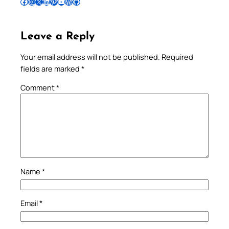
Follow Pradeep on Facebook
Follow Pradeep on Instagram
Follow Pradeep on X
Follow Pradeep on LinkedIn
Follow Pradeep on Pinterest
Subscribe to Pradeep’s Youtube Channel
Follow Pradeep on WordPress
Follow Pradeep on GitHub
Leave a Reply
Your email address will not be published.
Required
fields are marked
*
Comment
*
Name
*
Email
*