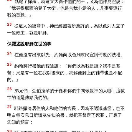
既廢了掃羅，就選立大衛作他們的王，又為他作見證說：
『我尋得耶西的兒子大衛，他是合我心意的人，凡事要遵行
我的旨意。』
23
從這人的後裔中，神已經照著所應許的，為以色列人立了
一位救主，就是耶穌。
保羅述說耶穌在世的事
24
在他沒有出來以先，約翰向以色列眾民宣講悔改的洗禮。
25
約翰將行盡他的程途說：『你們以為我是誰？我不是基
督；只是有一位在我以後來的，我解他腳上的鞋帶也是不配
的。』
26
弟兄們，亞伯拉罕的子孫和你們中間敬畏神的人哪，這救
世的道是傳給我們的。
27
耶路撒冷居住的人和他們的官長，因為不認識基督，也不
明白每安息日所讀眾先知的書，就把基督定了死罪，正應了
先知的預言；
28