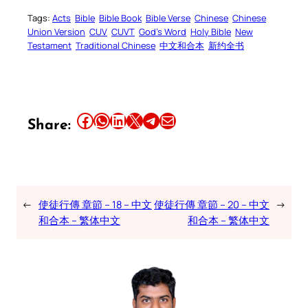
Tags:
Acts
Bible
Bible Book
Bible Verse
Chinese
Chinese
Union Version
CUV
CUVT
God’s Word
Holy Bible
New
Testament
Traditional Chinese
中文和合本
新约全书
Share this article on Facebook
Share this article on WhatsApp
Share this article on LinkedIn
Share this article on X
Share this article on Telegram
Email this Article
Share:
←
使徒行傳 章節 – 18 – 中文
使徒行傳 章節 – 20 – 中文
→
和合本 – 繁体中文
和合本 – 繁体中文