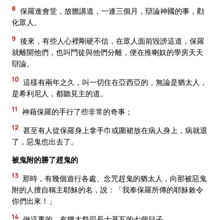
8
保羅進會堂，放膽講道，一連三個月，辯論神國的事，勸
化眾人。
9
後來，有些人心裡剛硬不信，在眾人面前毀謗這道，保羅
就離開他們，也叫門徒與他們分離，便在推喇奴的學房天天
辯論。
10
這樣有兩年之久，叫一切住在亞西亞的，無論是猶太人，
是希利尼人，都聽見主的道。
11
神藉保羅的手行了些非常的奇事；
12
甚至有人從保羅身上拿手巾或圍裙放在病人身上，病就退
了，惡鬼也出去了。
被鬼附的勝了趕鬼的
13
那時，有幾個遊行各處、念咒趕鬼的猶太人，向那被惡鬼
附的人擅自稱主耶穌的名，說：「我奉保羅所傳的耶穌敕令
你們出來！」
14
做這事的，有猶太祭司長士基瓦的七個兒子。