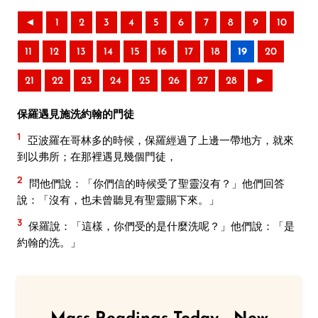
◄
1
2
3
4
5
6
7
8
9
10
11
12
13
14
15
16
17
18
19
20
21
22
23
24
25
26
27
28
►
保羅遇見施洗約翰的門徒
1
亞波羅在哥林多的時候，保羅經過了上邊一帶地方，就來
到以弗所；在那裡遇見幾個門徒，
2
問他們說：「你們信的時候受了聖靈沒有？」他們回答
說：「沒有，也未曾聽見有聖靈賜下來。」
3
保羅說：「這樣，你們受的是什麼洗呢？」他們說：「是
約翰的洗。」