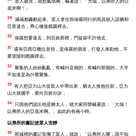
眾人聽見，就怒氣填胸，喊著說：「大哉，以弗所人的亞
底米啊！」
29
滿城都轟動起來。眾人拿住與保羅同行的馬其頓人該猶和
亞里達古，齊心擁進戲園裡去。
30
保羅想要進去，到百姓那裡，門徒卻不許他去。
31
還有亞西亞幾位首領，是保羅的朋友，打發人來勸他，不
要冒險到戲園裡去。
32
聚集的人紛紛亂亂，有喊叫這個的，有喊叫那個的，大半
不知道是為什麼聚集。
33
有人把亞力山大從眾人中帶出來，猶太人推他往前，亞力
山大就擺手，要向百姓分訴；
34
只因他們認出他是猶太人，就大家同聲喊著說：「大哉！
以弗所人的亞底米啊。」如此約有兩小時。
以弗所的書記使眾人安靜
35
那城裡的書記安撫了眾人，就說：「以弗所人哪，誰不知