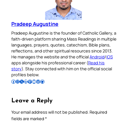
Pradeep Augustine
Pradeep Augustine is the founder of Catholic Gallery, a
faith-driven platform sharing Mass Readings in multiple
languages, prayers, quotes, catechism, Bible plans,
reflections, and other spiritual resources since 2013.
He manages the website and the official
Android
/
iOS
apps alongside his professional career (
Read his
story
). Stay connected with him on the official social
profiles below.
Follow Pradeep on Facebook
Follow Pradeep on Instagram
Follow Pradeep on X
Follow Pradeep on LinkedIn
Follow Pradeep on Pinterest
Subscribe to Pradeep’s Youtube Channel
Follow Pradeep on WordPress
Follow Pradeep on GitHub
Leave a Reply
Your email address will not be published.
Required
fields are marked
*