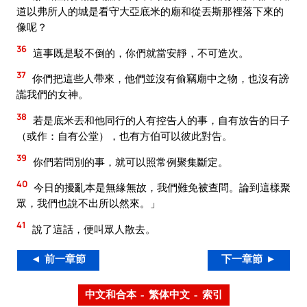
道以弗所人的城是看守大亞底米的廟和從丟斯那裡落下來的
像呢？
36
這事既是駁不倒的，你們就當安靜，不可造次。
37
你們把這些人帶來，他們並沒有偷竊廟中之物，也沒有謗
讟我們的女神。
38
若是底米丟和他同行的人有控告人的事，自有放告的日子
（或作：自有公堂），也有方伯可以彼此對告。
39
你們若問別的事，就可以照常例聚集斷定。
40
今日的擾亂本是無緣無故，我們難免被查問。論到這樣聚
眾，我們也說不出所以然來。」
41
說了這話，便叫眾人散去。
◄ 前一章節
下一章節 ►
中文和合本 – 繁体中文 – 索引