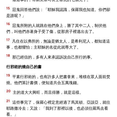
15
惡鬼回答他們說：「耶穌我認識，保羅我也知道。你們卻
是誰呢？」
16
惡鬼所附的人就跳在他們身上，勝了其中二人，制伏他
們，叫他們赤著身子受了傷，從那房子裡逃出去了。
17
凡住在以弗所的，無論是猶太人，是希利尼人，都知道這
事，也都懼怕；主耶穌的名從此就尊大了。
18
那已經信的，多有人來承認訴說自己所行的事。
行邪術的燒自己的書
19
平素行邪術的，也有許多人把書拿來，堆積在眾人面前焚
燒。他們算計書價，便知道共合五萬塊錢。
20
主的道大大興旺，而且得勝，就是這樣。
21
這些事完了，保羅心裡定意經過了馬其頓、亞該亞，就往
耶路撒冷去；又說：「我到了那裡以後，也必須往羅馬去看
看。」