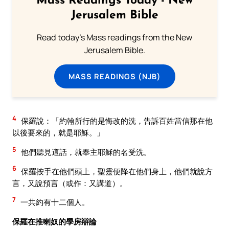
Mass Readings Today - New
Jerusalem Bible
Read today's Mass readings from the New
Jerusalem Bible.
MASS READINGS (NJB)
4
保羅說：「約翰所行的是悔改的洗，告訴百姓當信那在他
以後要來的，就是耶穌。」
5
他們聽見這話，就奉主耶穌的名受洗。
6
保羅按手在他們頭上，聖靈便降在他們身上，他們就說方
言，又說預言（或作：又講道）。
7
一共約有十二個人。
保羅在推喇奴的學房辯論