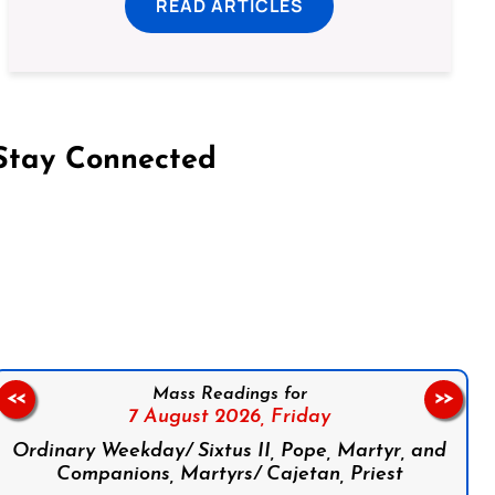
READ ARTICLES
Stay Connected
on Facebook
Follow us on Instagram
Follow us on X
Subscribe to our YouTube Channel
Follow us on WhatsApp
Mass Readings for
<<
>>
7 August 2026,
Friday
Ordinary Weekday/ Sixtus II, Pope, Martyr, and
Companions, Martyrs/ Cajetan, Priest