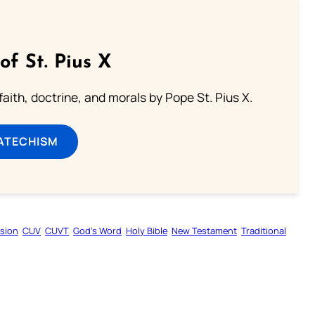
of St. Pius X
aith, doctrine, and morals by Pope St. Pius X.
ATECHISM
rsion
CUV
CUVT
God’s Word
Holy Bible
New Testament
Traditional