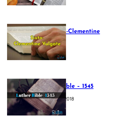
The Sixto-Clementine
Vulgate
July 12, 2025
Luther Bible – 1545
October 17, 2018