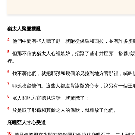
猶太人聚匪攪亂
4
他們中間有些人聽了勸，就附從保羅和西拉，並有許多虔
5
但那不信的猶太人心裡嫉妒，招聚了些市井匪類，搭夥成
裡。
6
找不著他們，就把耶孫和幾個弟兄拉到地方官那裡，喊叫
7
耶孫收留他們。這些人都違背該撒的命令，說另有一個王
8
眾人和地方官聽見這話，就驚慌了；
9
於是取了耶孫和其餘之人的保狀，就釋放了他們。
庇哩亞人甘心受道
10
弟兄們隨即在夜間打發保羅和西拉往庇哩亞去。二人到了