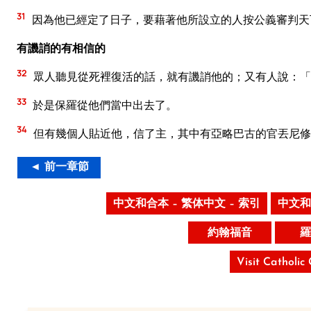
31
因為他已經定了日子，要藉著他所設立的人按公義審判天
有譏誚的有相信的
32
眾人聽見從死裡復活的話，就有譏誚他的；又有人說：「
33
於是保羅從他們當中出去了。
34
但有幾個人貼近他，信了主，其中有亞略巴古的官丟尼修
◄ 前一章節
中文和合本 – 繁体中文 – 索引
中文和
約翰福音
羅
Visit Catholic