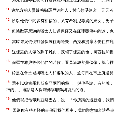
11
這地方的人賢於帖撒羅尼迦的人，甘心領受這道，天天考
12
所以他們中間多有相信的，又有希利尼尊貴的婦女，男子
13
但帖撒羅尼迦的猶太人知道保羅又在庇哩亞傳神的道，也
14
當時弟兄們便打發保羅往海邊去，西拉和提摩太仍住在庇
15
送保羅的人帶他到了雅典，既領了保羅的命，叫西拉和提
16
保羅在雅典等候他們的時候，看見滿城都是偶像，就心裡
17
於是在會堂裡與猶太人和虔敬的人，並每日在市上所遇見
18
還有以彼古羅和斯多亞兩門的學士，與他爭論。有的說：
神的。」這話是因保羅傳講耶穌與復活的道。
19
他們就把他帶到亞略巴古，說：「你所講的這新道，我們
20
因為你有些奇怪的事傳到我們耳中，我們願意知道這些