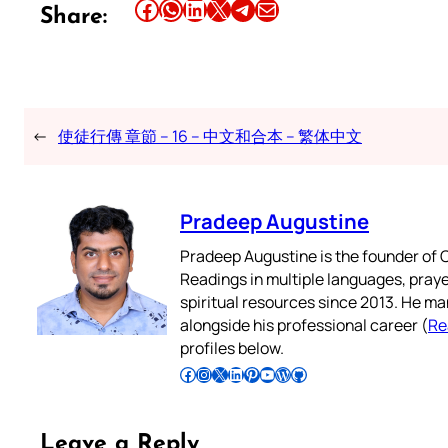
Share this article on Facebook
Share this article on WhatsApp
Share this article on LinkedIn
Share this article on X
Share this article on Telegram
Email this Article
Share:
←
使徒行傳 章節 – 16 – 中文和合本 – 繁体中文
Pradeep Augustine
Pradeep Augustine is the founder of C
Readings in multiple languages, praye
spiritual resources since 2013. He ma
alongside his professional career (
Re
profiles below.
Follow Pradeep on Facebook
Follow Pradeep on Instagram
Follow Pradeep on X
Follow Pradeep on LinkedIn
Follow Pradeep on Pinterest
Subscribe to Pradeep’s Youtube Channel
Follow Pradeep on WordPress
Follow Pradeep on GitHub
Leave a Reply