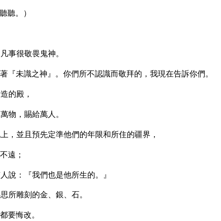
聽聽。）
們凡事很敬畏鬼神。
著『未識之神』。你們所不認識而敬拜的，我現在告訴你們。
所造的殿，
、萬物，賜給萬人。
上，並且預先定準他們的年限和所住的疆界，
不遠；
人說：『我們也是他所生的。』
心思所雕刻的金、銀、石。
都要悔改。