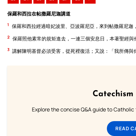
保羅和西拉在帖撒羅尼迦講道
1
保羅和西拉經過暗妃波里、亞波羅尼亞，來到帖撒羅尼迦
2
保羅照他素常的規矩進去，一連三個安息日，本著聖經與
3
講解陳明基督必須受害，從死裡復活；又說：「我所傳與
Catechism 
Explore the concise Q&A guide to Catholic f
READ C