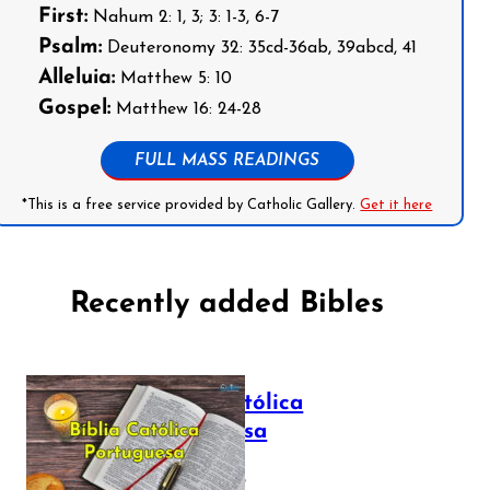
First:
Nahum 2: 1, 3; 3: 1-3, 6-7
Psalm:
Deuteronomy 32: 35cd-36ab, 39abcd, 41
Alleluia:
Matthew 5: 10
Gospel:
Matthew 16: 24-28
FULL MASS READINGS
*This is a free service provided by Catholic Gallery.
Get it here
Recently added Bibles
Bíblia Católica
Portuguesa
July 16, 2025