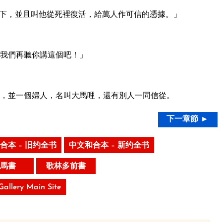
下，並且叫他從死裡復活，給萬人作可信的憑據。」
我們再聽你講這個吧！」
，並一個婦人，名叫大馬哩，還有別人一同信從。
下一章節 ►
合本 – 旧约全书
中文和合本 – 新约全书
馬書
歌林多前書
 Gallery Main Site