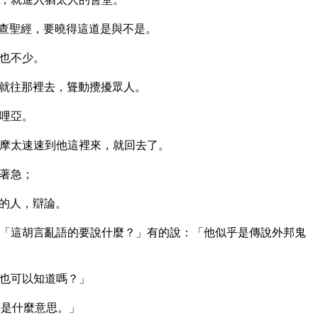
查聖經，要曉得這道是與不是。
也不少。
就往那裡去，聳動攪擾眾人。
哩亞。
摩太速速到他這裡來，就回去了。
著急；
的人，辯論。
「這胡言亂語的要說什麼？」有的說：「他似乎是傳說外邦鬼
也可以知道嗎？」
事是什麼意思。」