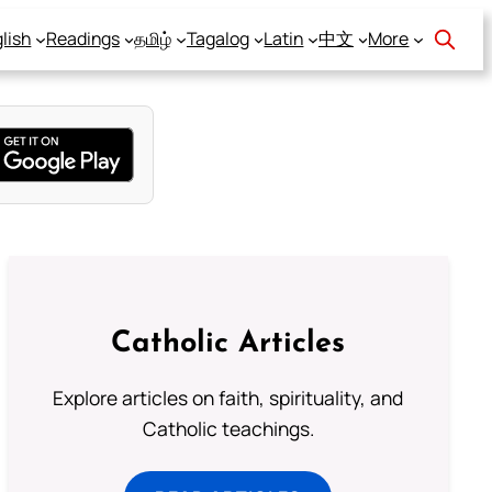
lish
Readings
தமிழ்
Tagalog
Latin
中文
More
Catholic Articles
Explore articles on faith, spirituality, and
Catholic teachings.