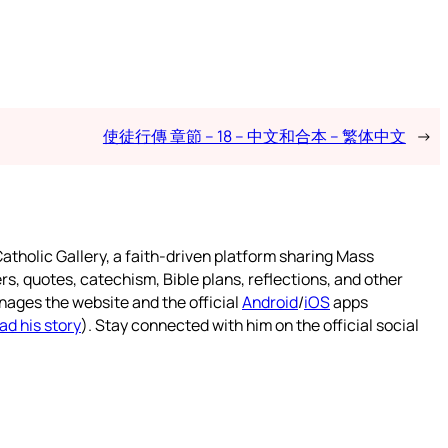
使徒行傳 章節 – 18 – 中文和合本 – 繁体中文
→
atholic Gallery, a faith-driven platform sharing Mass
rs, quotes, catechism, Bible plans, reflections, and other
nages the website and the official
Android
/
iOS
apps
ad his story
). Stay connected with him on the official social