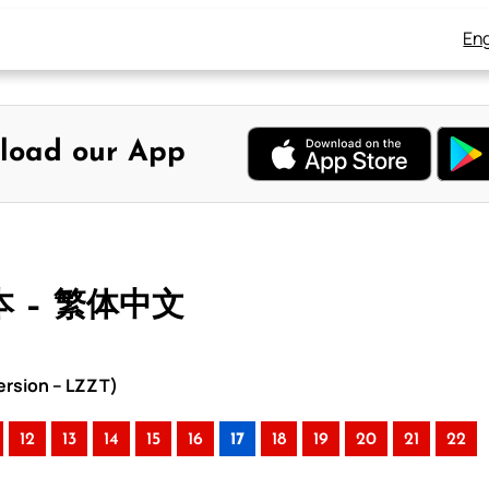
Eng
load our App
文
本 – 繁体中文
rsion – LZZT)
12
13
14
15
16
17
18
19
20
21
22