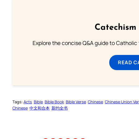
Catechism 
Explore the concise Q&A guide to Catholic f
READ C
Tags:
Acts
Bible
Bible Book
Bible Verse
Chinese
Chinese Union Ve
Chinese
中文和合本
新约全书