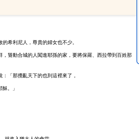
敬的希利尼人，尊貴的婦女也不少。
群，聳動合城的人闖進耶孫的家，要將保羅、西拉帶到百姓那
說：「那攪亂天下的也到這裡來了，
耶穌。」
，就進入猶太人的會堂。