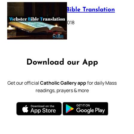
Webster Bible Translation
October 11, 2018
Download our App
Get our official
Catholic Gallery app
for daily Mass
readings, prayers & more