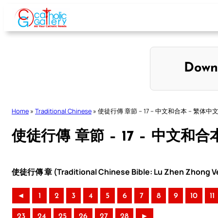
Skip
to
content
Down
Home
»
Traditional Chinese
»
使徒行傳 章節 – 17 – 中文和合本 – 繁体中
使徒行傳 章節 – 17 – 中文和合
使徒行傳 章 (Traditional Chinese Bible: Lu Zhen Zhong Ve
◄
1
2
3
4
5
6
7
8
9
10
11
23
24
25
26
27
28
►