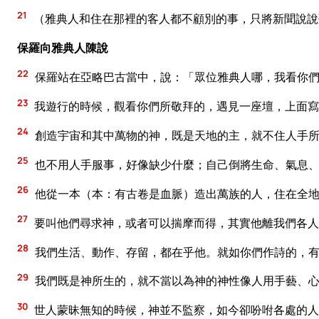
21
（雅典人和住在那裡的客人都不顧別的事，只將新聞說說
保羅向雅典人陳說
22
保羅站在亞略巴古當中，說：「眾位雅典人哪，我看你
23
我遊行的時候，觀看你們所敬拜的，遇見一座壇，上面寫
24
創造宇宙和其中萬物的神，既是天地的主，就不住人手
25
也不用人手服事，好像缺少什麼；自己倒將生命、氣息
26
他從一本（本：有古卷是血脈）造出萬族的人，住在全地
27
要叫他們尋求神，或者可以揣摩而得，其實他離我們各人
28
我們生活、動作、存留，都在乎他。就如你們作詩的，有
29
我們既是神所生的，就不當以為神的神性像人用手藝、
30
世人蒙昧無知的時候，神並不監察，如今卻吩咐各處的人