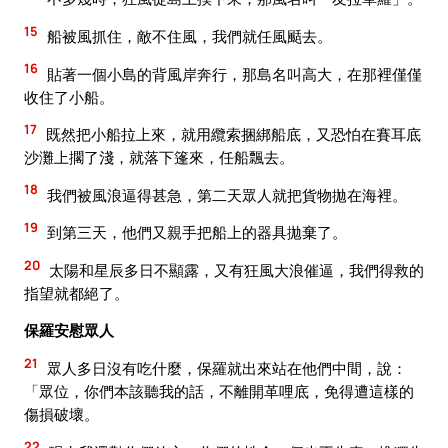
15
船被風抓住，敵不住風，我們就任風颳去。
16
貼著一個小島的背風岸奔行，那島名叫高大，在那裡僅僅
收住了小船。
17
既然把小船拉上來，就用纜索捆綁船底，又恐怕在賽耳底
沙灘上擱了淺，就落下篷來，任船飄去。
18
我們被風浪逼得甚急，第二天眾人就把貨物拋在海裡。
19
到第三天，他們又親手把船上的器具拋棄了。
20
太陽和星辰多日不顯露，又有狂風大浪催逼，我們得救的
指望就都絕了。
保羅安慰眾人
21
眾人多日沒有吃什麼，保羅就出來站在他們中間，說：
「眾位，你們本該聽我的話，不離開革哩底，免得遭這樣的
傷損破壞。
22