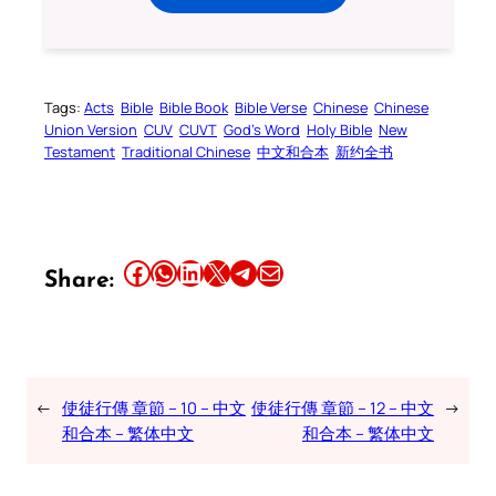
Tags:
Acts
Bible
Bible Book
Bible Verse
Chinese
Chinese
Union Version
CUV
CUVT
God’s Word
Holy Bible
New
Testament
Traditional Chinese
中文和合本
新约全书
Share this article on Facebook
Share this article on WhatsApp
Share this article on LinkedIn
Share this article on X
Share this article on Telegram
Email this Article
Share:
←
使徒行傳 章節 – 10 – 中文
使徒行傳 章節 – 12 – 中文
→
和合本 – 繁体中文
和合本 – 繁体中文