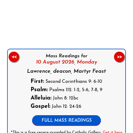
Follow us on Facebook
Follow us on Instagram
Follow us on X
Subscribe to our YouTube Channel
Follow us on WhatsApp
Mass Readings for
<<
>>
10 August 2026,
Monday
Lawrence, deacon, Martyr Feast
First:
Second Corinthians 9: 6-10
Psalm:
Psalms 112: 1-2, 5-6, 7-8, 9
Alleluia:
John 8: 12bc
Gospel:
John 12: 24-26
FULL MASS READINGS
*This is a free service provided by Catholic Gallery.
Get it here