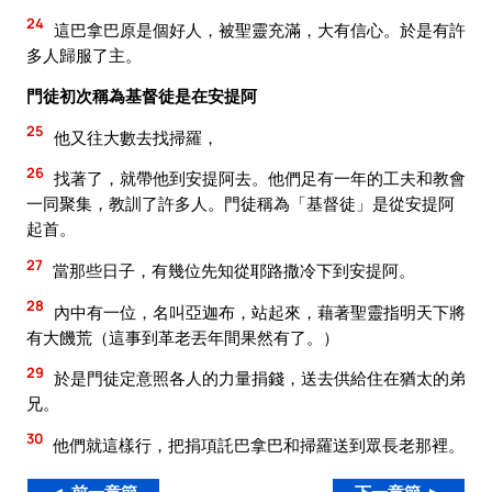
24
這巴拿巴原是個好人，被聖靈充滿，大有信心。於是有許
多人歸服了主。
門徒初次稱為基督徒是在安提阿
25
他又往大數去找掃羅，
26
找著了，就帶他到安提阿去。他們足有一年的工夫和教會
一同聚集，教訓了許多人。門徒稱為「基督徒」是從安提阿
起首。
27
當那些日子，有幾位先知從耶路撒冷下到安提阿。
28
內中有一位，名叫亞迦布，站起來，藉著聖靈指明天下將
有大饑荒（這事到革老丟年間果然有了。）
29
於是門徒定意照各人的力量捐錢，送去供給住在猶太的弟
兄。
30
他們就這樣行，把捐項託巴拿巴和掃羅送到眾長老那裡。