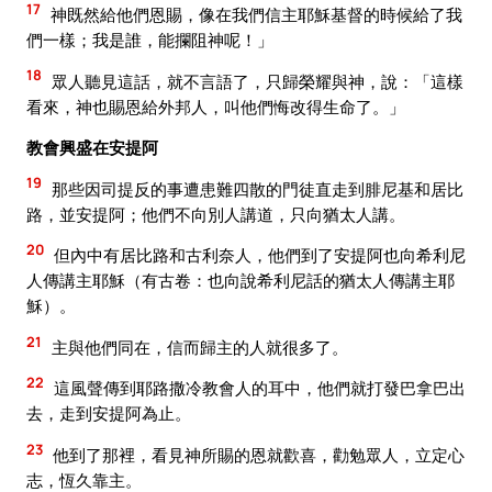
17
神既然給他們恩賜，像在我們信主耶穌基督的時候給了我
們一樣；我是誰，能攔阻神呢！」
18
眾人聽見這話，就不言語了，只歸榮耀與神，說：「這樣
看來，神也賜恩給外邦人，叫他們悔改得生命了。」
教會興盛在安提阿
19
那些因司提反的事遭患難四散的門徒直走到腓尼基和居比
路，並安提阿；他們不向別人講道，只向猶太人講。
20
但內中有居比路和古利奈人，他們到了安提阿也向希利尼
人傳講主耶穌（有古卷：也向說希利尼話的猶太人傳講主耶
穌）。
21
主與他們同在，信而歸主的人就很多了。
22
這風聲傳到耶路撒冷教會人的耳中，他們就打發巴拿巴出
去，走到安提阿為止。
23
他到了那裡，看見神所賜的恩就歡喜，勸勉眾人，立定心
志，恆久靠主。