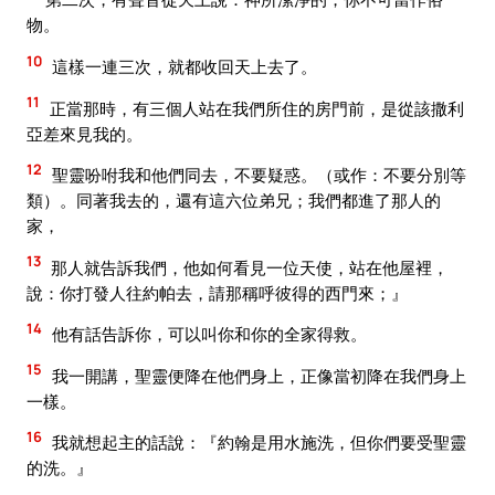
物。
10
這樣一連三次，就都收回天上去了。
11
正當那時，有三個人站在我們所住的房門前，是從該撒利
亞差來見我的。
12
聖靈吩咐我和他們同去，不要疑惑。（或作：不要分別等
類）。同著我去的，還有這六位弟兄；我們都進了那人的
家，
13
那人就告訴我們，他如何看見一位天使，站在他屋裡，
說：你打發人往約帕去，請那稱呼彼得的西門來；』
14
他有話告訴你，可以叫你和你的全家得救。
15
我一開講，聖靈便降在他們身上，正像當初降在我們身上
一樣。
16
我就想起主的話說：『約翰是用水施洗，但你們要受聖靈
的洗。』