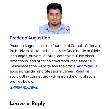
Pradeep Augustine
Pradeep Augustine is the founder of Catholic Gallery, a
faith-driven platform sharing Mass Readings in multiple
languages, prayers, quotes, catechism, Bible plans,
reflections, and other spiritual resources since 2013.
He manages the website and the official
Android
/
iOS
apps alongside his professional career (
Read his
story
). Stay connected with him on the official social
profiles below.
Follow Pradeep on Facebook
Follow Pradeep on Instagram
Follow Pradeep on X
Follow Pradeep on LinkedIn
Follow Pradeep on Pinterest
Subscribe to Pradeep’s Youtube Channel
Follow Pradeep on WordPress
Follow Pradeep on GitHub
Leave a Reply