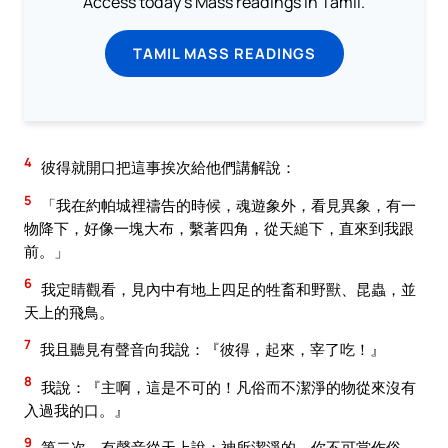
Access today's Mass readings in Tamil.
TAMIL MASS READINGS
4
彼得就開口把這事挨次給他們講解說：
5
「我在約帕城裡禱告的時候，魂遊象外，看見異象，有一
物降下，好像一塊大布，繫著四角，從天縋下，直來到我跟
前。」
6
我定睛觀看，見內中有地上四足的牲畜和野獸、昆蟲，並
天上的飛鳥。
7
我且聽見有聲音向我說：『彼得，起來，宰了吃！』
8
我說：『主啊，這是不可的！凡俗而不潔淨的物從來沒有
入過我的口。』
9
第二次，有聲音從天上說：神所潔淨的，你不可當作俗