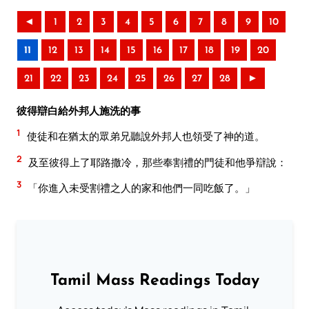
◄
1
2
3
4
5
6
7
8
9
10
11
12
13
14
15
16
17
18
19
20
21
22
23
24
25
26
27
28
►
彼得辯白給外邦人施洗的事
1
使徒和在猶太的眾弟兄聽說外邦人也領受了神的道。
2
及至彼得上了耶路撒冷，那些奉割禮的門徒和他爭辯說：
3
「你進入未受割禮之人的家和他們一同吃飯了。」
Tamil Mass Readings Today