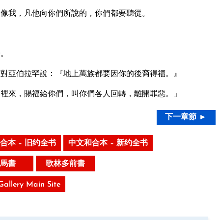
像我，凡他向你們所說的，你們都要聽從。
子。
對亞伯拉罕說：『地上萬族都要因你的後裔得福。』
裡來，賜福給你們，叫你們各人回轉，離開罪惡。」
下一章節 ►
合本 – 旧约全书
中文和合本 – 新约全书
馬書
歌林多前書
 Gallery Main Site