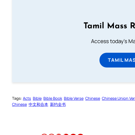
Tamil Mass 
Access today's Mas
TAMIL MA
Tags:
Acts
Bible
Bible Book
Bible Verse
Chinese
Chinese Union Ve
Chinese
中文和合本
新约全书