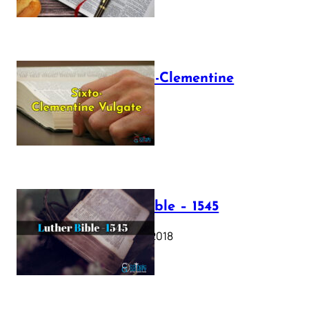
The Sixto-Clementine
Vulgate
July 12, 2025
Luther Bible – 1545
October 17, 2018