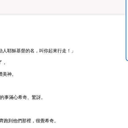
勒人耶穌基督的名，叫你起來行走！」
了，
讚美神。
的事滿心希奇、驚訝。
齊跑到他們那裡，很覺希奇。