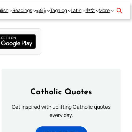
lish
Readings
தமிழ்
Tagalog
Latin
中文
More
Catholic Quotes
Get inspired with uplifting Catholic quotes
every day.