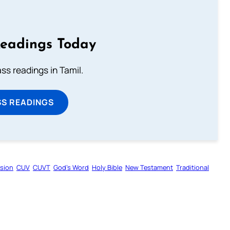
Readings Today
s readings in Tamil.
SS READINGS
rsion
CUV
CUVT
God’s Word
Holy Bible
New Testament
Traditional