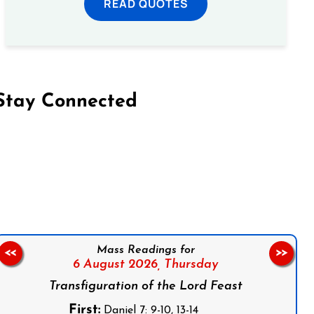
READ QUOTES
Stay Connected
on Facebook
Follow us on Instagram
Follow us on X
Subscribe to our YouTube Channel
Follow us on WhatsApp
Mass Readings for
<<
>>
6 August 2026,
Thursday
Transfiguration of the Lord Feast
First:
Daniel 7: 9-10, 13-14