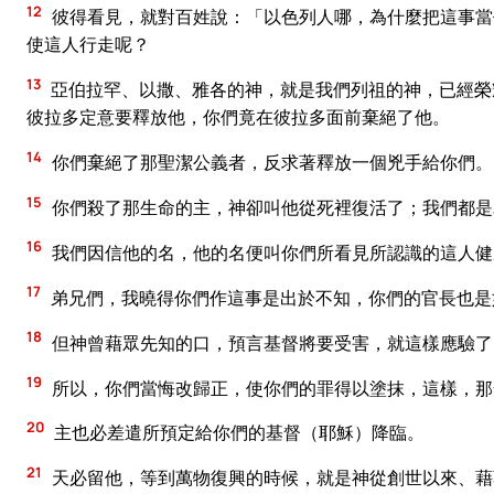
12
彼得看見，就對百姓說：「以色列人哪，為什麼把這事當
使這人行走呢？
13
亞伯拉罕、以撒、雅各的神，就是我們列祖的神，已經榮
彼拉多定意要釋放他，你們竟在彼拉多面前棄絕了他。
14
你們棄絕了那聖潔公義者，反求著釋放一個兇手給你們。
15
你們殺了那生命的主，神卻叫他從死裡復活了；我們都是
16
我們因信他的名，他的名便叫你們所看見所認識的這人健
17
弟兄們，我曉得你們作這事是出於不知，你們的官長也是
18
但神曾藉眾先知的口，預言基督將要受害，就這樣應驗了
19
所以，你們當悔改歸正，使你們的罪得以塗抹，這樣，那
20
主也必差遣所預定給你們的基督（耶穌）降臨。
21
天必留他，等到萬物復興的時候，就是神從創世以來、藉