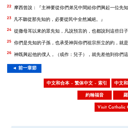
22
摩西曾說：『主神要從你們弟兄中間給你們興起一位先知
23
凡不聽從那先知的，必要從民中全然滅絕。』
24
從撒母耳以來的眾先知，凡說預言的，也都說到這些日
25
你們是先知的子孫，也承受神與你們祖宗所立的約，就是
26
神既興起他的僕人，（或作：兒子），就先差他到你們這
◄ 前一章節
中文和合本 – 繁体中文 – 索引
中文和
約翰福音
羅
Visit Catholic