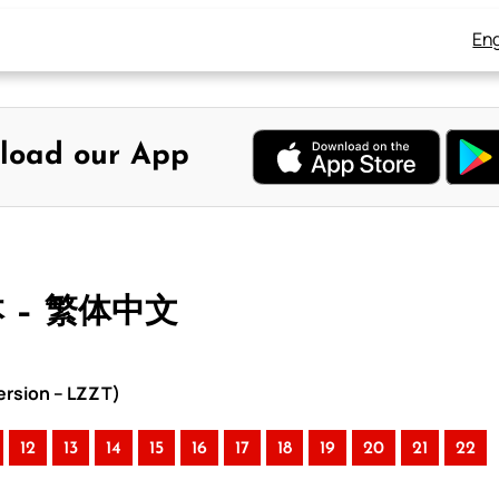
Eng
load our App
本 – 繁体中文
rsion – LZZT)
12
13
14
15
16
17
18
19
20
21
22