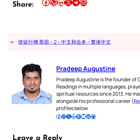
Share this article on Facebook
Share this article on WhatsApp
Share this article on LinkedIn
Share this article on X
Share this article on Telegram
Email this Article
Share:
←
使徒行傳 章節 – 2 – 中文和合本 – 繁体中文
Pradeep Augustine
Pradeep Augustine is the founder of C
Readings in multiple languages, praye
spiritual resources since 2013. He ma
alongside his professional career (
Re
profiles below.
Follow Pradeep on Facebook
Follow Pradeep on Instagram
Follow Pradeep on X
Follow Pradeep on LinkedIn
Follow Pradeep on Pinterest
Subscribe to Pradeep’s Youtube Channel
Follow Pradeep on WordPress
Follow Pradeep on GitHub
Leave a Reply