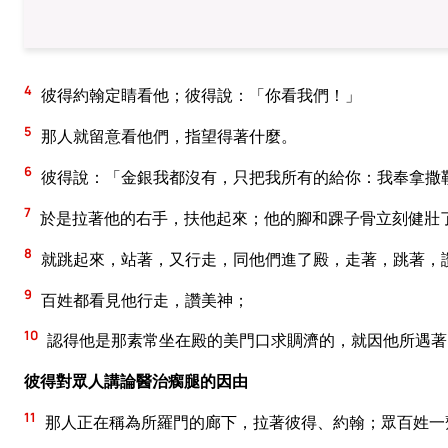
4
彼得約翰定睛看他；彼得說：「你看我們！」
5
那人就留意看他們，指望得著什麼。
6
彼得說：「金銀我都沒有，只把我所有的給你：我奉拿撒
7
於是拉著他的右手，扶他起來；他的腳和踝子骨立刻健壯
8
就跳起來，站著，又行走，同他們進了殿，走著，跳著，
9
百姓都看見他行走，讚美神；
10
認得他是那素常坐在殿的美門口求賙濟的，就因他所遇著
彼得對眾人講論醫治瘸腿的因由
11
那人正在稱為所羅門的廊下，拉著彼得、約翰；眾百姓一