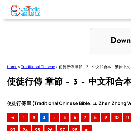
Skip
to
content
Down
Home
»
Traditional Chinese
»
使徒行傳 章節 – 3 – 中文和合本 – 繁体中文
使徒行傳 章節 – 3 – 中文和合
使徒行傳 章 (Traditional Chinese Bible: Lu Zhen Zhong Ve
◄
1
2
3
4
5
6
7
8
9
10
11
23
24
25
26
27
28
►