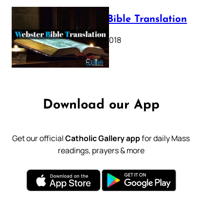
Webster Bible Translation
October 11, 2018
Download our App
Get our official
Catholic Gallery app
for daily Mass
readings, prayers & more