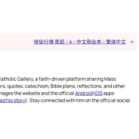
使徒行傳 章節 – 4 – 中文和合本 – 繁体中文
→
atholic Gallery, a faith-driven platform sharing Mass
rs, quotes, catechism, Bible plans, reflections, and other
nages the website and the official
Android
/
iOS
apps
ad his story
). Stay connected with him on the official social