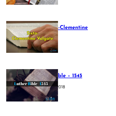
The Sixto-Clementine
Vulgate
July 12, 2025
Luther Bible – 1545
October 17, 2018