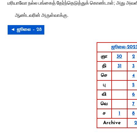
மரியாவோ நல்ல பங்கைத் தேர்ந்தெடுத்துக் கொண்டாள்; அது அவளிடம
ஆண்டவரின் அருள்வாக்கு.
◄ ஜூலை – 28
ஜூலை-202
ஞா
30
2
தி
31
3
செ
4
பு
5
வி
6
வெ
7
ச
1
8
Archive