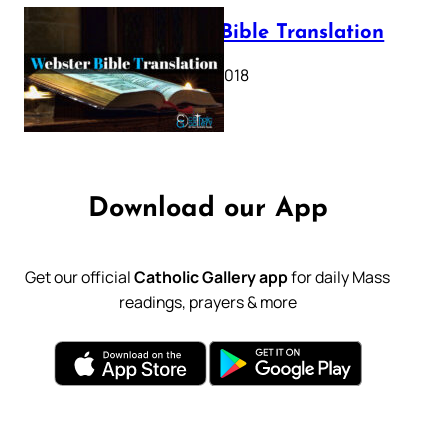
Webster Bible Translation
October 11, 2018
Download our App
Get our official
Catholic Gallery app
for daily Mass
readings, prayers & more