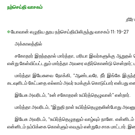
நற்செய்தி வாசகம்
நீரே
✠
யோவான் எழுதிய தூய நற்செய்தியிலிருந்து வாசகம் 11: 19-27
அக்காலத்தில்
சகோதரர் இறந்ததால் மார்த்தா, மரியா இவர்களுக்கு ஆறுதல் ச
என்று கேள்விப்பட்டதும் மார்த்தா அவரை எதிர்கொண்டு சென்றார்; மரி
மார்த்தா இயேசுவை நோக்கி, “ஆண்டவரே, நீர் இங்கே இருந்தி
கடவுளிடம் கேட்பதை எல்லாம் அவர் உமக்குக் கொடுப்பார் என்பது எனக
இயேசு அவரிடம், “உன் சகோதரன் உயிர்த்தெழுவான்” என்றார்.
மார்த்தா அவரிடம், “இறுதி நாள் உயிர்த்தெழுதலின்போது அவனும்
இயேசு அவரிடம், “உயிர்த்தெழுதலும் வாழ்வும் நானே. என்னிடம்
என்னிடம் நம்பிக்கை கொள்ளும் எவரும் என்றுமே சாக மாட்டார். இதை 