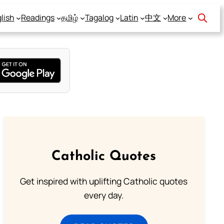
lish
Readings
தமிழ்
Tagalog
Latin
中文
More
Catholic Quotes
Get inspired with uplifting Catholic quotes
every day.