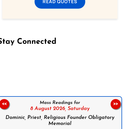
READ QUOTES
Stay Connected
on Facebook
Follow us on Instagram
Follow us on X
Subscribe to our YouTube Channel
Follow us on WhatsApp
Mass Readings for
<<
>>
8 August 2026,
Saturday
Dominic, Priest, Religious Founder Obligatory
Memorial