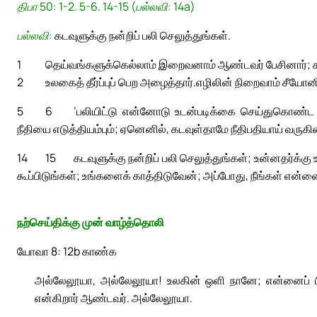
திபா 50: 1-2. 5-6. 14-15 (பல்லவி: 14a)
பல்லவி:
கடவுளுக்கு நன்றிப் பலி செலுத்துங்கள்.
1
தெய்வங்களுக்கெல்லாம் இறைவனாம் ஆண்டவர் பேசினார்; 
2
உலகைத் தீர்ப்புப் பெற அழைத்தார்.
எழிலின் நிறைவாம் சீயோனின
5
6
‘பலியிட்டு என்னோடு உடன்படிக்கை செய்துகொண்ட எ
நீதியை எடுத்தியம்பும்; ஏனெனில், கடவுள்தாமே நீதிபதியாய் வருகின
14
15
கடவுளுக்கு நன்றிப் பலி செலுத்துங்கள்; உன்னதர்க்க
கூப்பிடுங்கள்; உங்களைக் காத்திடுவேன்; அப்போது, நீங்கள் என்னை
நற்செய்திக்கு முன் வாழ்த்தொலி
யோவா 8: 12b காண்க
அல்லேலூயா, அல்லேலூயா! உலகின் ஒளி நானே; என்னைப் பின்
என்கிறார் ஆண்டவர். அல்லேலூயா.