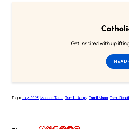
Cathol
Get inspired with uplifti
READ
Tags:
July-2023
Mass in Tamil
Tamil Liturgy
Tamil Mass
Tamil Read
Share this article on Facebook
Share this article on WhatsApp
Share this article on LinkedIn
Share this article on X
Share this article on Telegram
Email this Article