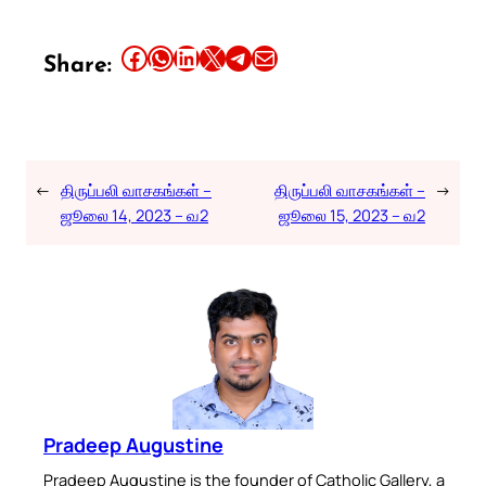
Share this article on Facebook
Share this article on WhatsApp
Share this article on LinkedIn
Share this article on X
Share this article on Telegram
Email this Article
Share:
←
திருப்பலி வாசகங்கள் –
திருப்பலி வாசகங்கள் –
→
ஜூலை 14, 2023 – வ2
ஜூலை 15, 2023 – வ2
Pradeep Augustine
Pradeep Augustine is the founder of Catholic Gallery, a