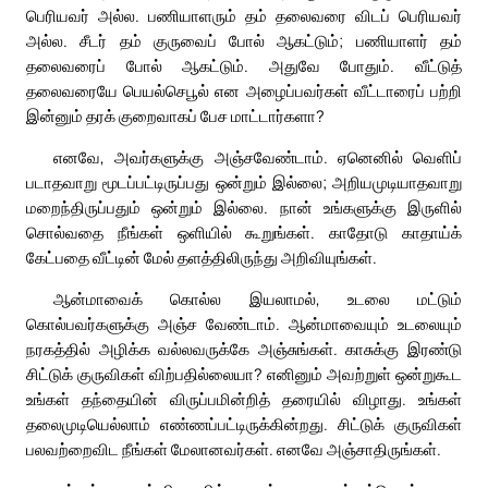
பெரியவர் அல்ல. பணியாளரும் தம் தலைவரை விடப் பெரியவர்
அல்ல. சீடர் தம் குருவைப் போல் ஆகட்டும்; பணியாளர் தம்
தலைவரைப் போல் ஆகட்டும். அதுவே போதும். வீட்டுத்
தலைவரையே பெயல்செபூல் என அழைப்பவர்கள் வீட்டாரைப் பற்றி
இன்னும் தரக் குறைவாகப் பேச மாட்டார்களா?
எனவே, அவர்களுக்கு அஞ்சவேண்டாம். ஏனெனில் வெளிப்
படாதவாறு மூடப்பட்டிருப்பது ஒன்றும் இல்லை; அறியமுடியாதவாறு
மறைந்திருப்பதும் ஒன்றும் இல்லை. நான் உங்களுக்கு இருளில்
சொல்வதை நீங்கள் ஒளியில் கூறுங்கள். காதோடு காதாய்க்
கேட்பதை வீட்டின் மேல் தளத்திலிருந்து அறிவியுங்கள்.
ஆன்மாவைக் கொல்ல இயலாமல், உடலை மட்டும்
கொல்பவர்களுக்கு அஞ்ச வேண்டாம். ஆன்மாவையும் உடலையும்
நரகத்தில் அழிக்க வல்லவருக்கே அஞ்சுங்கள். காசுக்கு இரண்டு
சிட்டுக் குருவிகள் விற்பதில்லையா? எனினும் அவற்றுள் ஒன்றுகூட
உங்கள் தந்தையின் விருப்பமின்றித் தரையில் விழாது. உங்கள்
தலைமுடியெல்லாம் எண்ணப்பட்டிருக்கின்றது. சிட்டுக் குருவிகள்
பலவற்றைவிட நீங்கள் மேலானவர்கள். எனவே அஞ்சாதிருங்கள்.