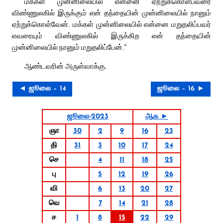
மக்கள் முன்னிலையில் என்னை ஏற்றுக்கொள்பவரை
விண்ணுலகில் இருக்கும் என் தந்தையின் முன்னிலையில் நானும்
ஏற்றுக்கொள்வேன். மக்கள் முன்னிலையில் என்னை மறுதலிப்பவர்
எவரையும் விண்ணுலகில் இருக்கிற என் தந்தையின்
முன்னிலையில் நானும் மறுதலிப்பேன்.”
ஆண்டவரின் அருள்வாக்கு.
◄ ஜூலை – 14
ஜூலை – 16 ►
ஜூலை-2023
ஆக ►
ஞா
30
2
9
16
23
தி
31
3
10
17
24
செ
4
11
18
25
பு
5
12
19
26
வி
6
13
20
27
வெ
7
14
21
28
ச
1
8
15
22
29