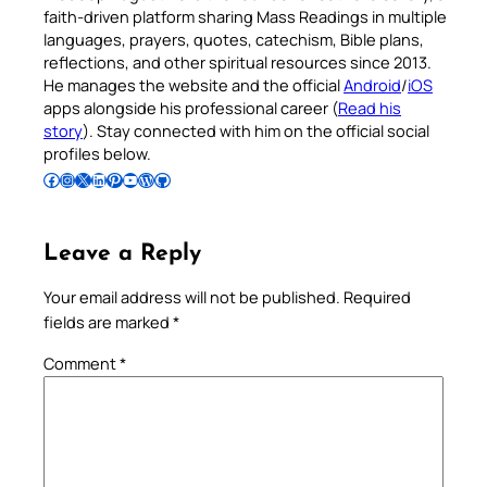
faith-driven platform sharing Mass Readings in multiple
languages, prayers, quotes, catechism, Bible plans,
reflections, and other spiritual resources since 2013.
He manages the website and the official
Android
/
iOS
apps alongside his professional career (
Read his
story
). Stay connected with him on the official social
profiles below.
Follow Pradeep on Facebook
Follow Pradeep on Instagram
Follow Pradeep on X
Follow Pradeep on LinkedIn
Follow Pradeep on Pinterest
Subscribe to Pradeep’s Youtube Channel
Follow Pradeep on WordPress
Follow Pradeep on GitHub
Leave a Reply
Your email address will not be published.
Required
fields are marked
*
Comment
*