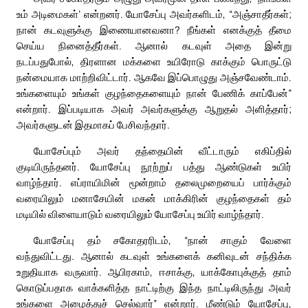
உம் அடிமைகள்’ என்றனர். யோசேப்பு அவர்களிடம், “அஞ்சாதீர்கள்;
நான் கடவுளுக்கு இணையானவனா? நீங்கள் எனக்குத் தீமை
செய்ய நினைத்தீர்கள். ஆனால் கடவுள் அதை இன்று
நடப்பதுபோல், திரளான மக்களை உயிரோடு காக்கும் பொருட்டு
நன்மையாக மாற்றிவிட்டார். ஆகவே இப்பொழுது அஞ்சவேண்டாம்.
உங்களையும் உங்கள் குழந்தைகளையும் நான் பேணிக் காப்பேன்”
என்றார். இப்படியாக அவர் அவர்களுக்கு ஆறுதல் அளித்தார்;
அவர்களுடன் இதமாகப் பேசிவந்தார்.
யோசேப்பும் அவர் தந்தையின் வீட்டாரும் எகிப்தில்
குடியிருந்தனர். யோசேப்பு நூற்றுப் பத்து ஆண்டுகள் உயிர்
வாழ்ந்தார். எப்ராயிமின் மூன்றாம் தலைமுறையைப் பார்க்கும்
வரையிலும் மனாசேயின் மகன் மாக்கிரின் குழந்தைகள் தம்
மடியில் விளையாடும் வரையிலும் யோசேப்பு உயிர் வாழ்ந்தார்.
யோசேப்பு தம் சகோதரரிடம், “நான் சாகும் வேளை
வந்துவிட்டது. ஆனால் கடவுள் உங்களைக் கனிவுடன் சந்திக்க
உறுதியாக வருவார். ஆபிரகாம், ஈசாக்கு, யாக்கோபுக்குத் தாம்
கொடுப்பதாக வாக்களித்த நாட்டிற்கு இந்த நாட்டிலிருந்து அவர்
உங்களை அழைத்துச் செல்வார்” என்றார். மீண்டும் யோசேப்பு,