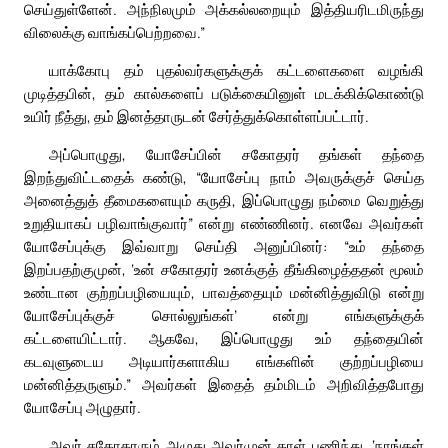
செய்துள்ளேன். அந்நிலமும் அக்கல்லறையும் இத்தியரிடமிருந்து
விலைக்கு வாங்கப்பெற்றவை.”
யாக்கோபு தம் புதல்வர்களுக்குக் கட்டளைகளை வழங்கி
முடித்தபின், தம் கால்களைப் படுக்கையினுள் மடக்கிக்கொண்டு
உயிர் நீத்து, தம் இனத்தாருடன் சேர்த்துக்கொள்ளப்பட்டார்.
அப்பொழுது, யோசேப்பின் சகோதரர் தங்கள் தந்தை
இறந்துவிட்டதைக் கண்டு, “யோசேப்பு நாம் அவருக்குச் செய்த
அனைத்துத் தீமைகளையும் கருதி, இப்பொழுது நம்மை வெறுத்து
உறுதியாகப் பழிவாங்குவார்” என்று எண்ணினர். எனவே அவர்கள்
யோசேப்புக்கு இவ்வாறு செய்தி அனுப்பினர்: “உம் தந்தை
இறப்பதற்குமுன், ‘உன் சகோதரர் உனக்குத் தீங்கிழைத்ததன் மூலம்
உண்டான குற்றப்பழியையும், பாவத்தையும் மன்னித்துவிடு என்று
யோசேப்புக்குச் சொல்லுங்கள்’ என்று எங்களுக்குக்
கட்டளையிட்டார். ஆகவே, இப்பொழுது உம் தந்தையின்
கடவுளுடைய அடியார்களாகிய எங்களின் குற்றப்பழியை
மன்னித்தருளும்.” அவர்கள் இதைத் தம்மிடம் அறிவித்தபோது
யோசேப்பு அழுதார்.
அவர் சகோதரரும் அழுது அவர்முன் தாள் பணிந்து, ‘நாங்கள்