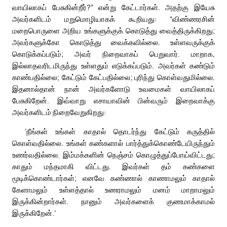
வாயிலாகப் பேசுகின்றீர்?” என்று கேட்டார்கள். அதற்கு இயேசு
அவர்களிடம் மறுமொழியாகக் கூறியது: “விண்ணரசின்
மறைபொருளை அறிய உங்களுக்குக் கொடுத்து வைத்திருக்கிறது;
அவர்களுக்கோ கொடுத்து வைக்கவில்லை. உள்ளவருக்குக்
கொடுக்கப்படும்; அவர் நிறைவாகப் பெறுவார். மாறாக,
இல்லாதவரிடமிருந்து உள்ளதும் எடுக்கப்படும். அவர்கள் கண்டும்
காண்பதில்லை; கேட்டும் கேட்பதில்லை; புரிந்து கொள்வதுமில்லை.
இதனால்தான் நான் அவர்களோடு உவமைகள் வாயிலாகப்
பேசுகிறேன். இவ்வாறு எசாயாவின் பின்வரும் இறைவாக்கு
அவர்களிடம் நிறைவேறுகிறது:
‘நீங்கள் உங்கள் காதால் தொடர்ந்து கேட்டும் கருத்தில்
கொள்வதில்லை. உங்கள் கண்களால் பார்த்துக்கொண்டேயிருந்தும்
உணர்வதில்லை. இம்மக்களின் நெஞ்சம் கொழுத்துப்போய்விட்டது;
காதும் மந்தமாகி விட்டது. இவர்கள் தம் கண்களை
மூடிக்கொண்டார்கள்; எனவே கண்ணால் காணாமலும் காதால்
கேளாமலும் உள்ளத்தால் உணராமலும் மனம் மாறாமலும்
இருக்கின்றார்கள். நானும் அவர்களைக் குணமாக்காமல்
இருக்கிறேன்.’