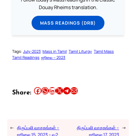
Douay Rheims translation.
MASS READINGS (DRB)
Tags:
July-2023
Mass in Tamil
Tamil Liturgy
Tamil Mass
Tamil Readings
ஜூலை – 2023
Share this article on Facebook
Share this article on WhatsApp
Share this article on LinkedIn
Share this article on X
Share this article on Telegram
Email this Article
Share:
←
திருப்பலி வாசகங்கள் –
திருப்பலி வாசகங்கள் –
→
ஜூலை 15, 2023 – வ2
ஜூலை 17, 2023