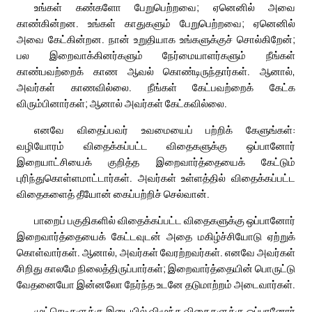
உங்கள் கண்களோ பேறுபெற்றவை; ஏனெனில் அவை
காண்கின்றன. உங்கள் காதுகளும் பேறுபெற்றவை; ஏனெனில்
அவை கேட்கின்றன. நான் உறுதியாக உங்களுக்குச் சொல்கிறேன்;
பல இறைவாக்கினர்களும் நேர்மையாளர்களும் நீங்கள்
காண்பவற்றைக் காண ஆவல் கொண்டிருந்தார்கள். ஆனால்,
அவர்கள் காணவில்லை. நீங்கள் கேட்பவற்றைக் கேட்க
விரும்பினார்கள்; ஆனால் அவர்கள் கேட்கவில்லை.
எனவே விதைப்பவர் உவமையைப் பற்றிக் கேளுங்கள்:
வழியோரம் விதைக்கப்பட்ட விதைகளுக்கு ஒப்பானோர்
இறையாட்சியைக் குறித்த இறைவார்த்தையைக் கேட்டும்
புரிந்துகொள்ளமாட்டார்கள். அவர்கள் உள்ளத்தில் விதைக்கப்பட்ட
விதைகளைத் தீயோன் கைப்பற்றிச் செல்வான்.
பாறைப் பகுதிகளில் விதைக்கப்பட்ட விதைகளுக்கு ஒப்பானோர்
இறைவார்த்தையைக் கேட்டவுடன் அதை மகிழ்ச்சியோடு ஏற்றுக்
கொள்வார்கள். ஆனால், அவர்கள் வேரற்றவர்கள். எனவே அவர்கள்
சிறிது காலமே நிலைத்திருப்பார்கள்; இறைவார்த்தையின் பொருட்டு
வேதனையோ இன்னலோ நேர்ந்த உடனே தடுமாற்றம் அடைவார்கள்.
முட்செடிகளுக்கு இடையில் விழுந்த விதைகளுக்கு ஒப்பானோர்