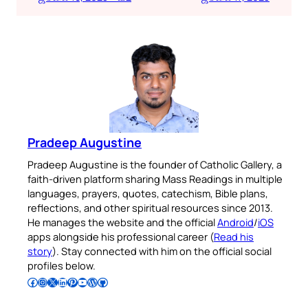
Pradeep Augustine
Pradeep Augustine is the founder of Catholic Gallery, a
faith-driven platform sharing Mass Readings in multiple
languages, prayers, quotes, catechism, Bible plans,
reflections, and other spiritual resources since 2013.
He manages the website and the official
Android
/
iOS
apps alongside his professional career (
Read his
story
). Stay connected with him on the official social
profiles below.
Follow Pradeep on Facebook
Follow Pradeep on Instagram
Follow Pradeep on X
Follow Pradeep on LinkedIn
Follow Pradeep on Pinterest
Subscribe to Pradeep’s Youtube Channel
Follow Pradeep on WordPress
Follow Pradeep on GitHub