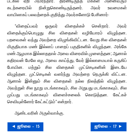
படகில் ஏறி அமர்ந்தார். திரண்டிருந்த மக்கள் அனைவரும்
கடற்கரையில் நின்றுகொண்டிருந்தனர். அவர் உவமைகள்
வாயிலாகப் பலவற்றைக் குறித்து அவர்களோடு பேசினார்:
“விதைப்பவர் ஒருவர் விதைக்கச் சென்றார். அவர்
விதைக்கும்பொழுது சில விதைகள் வழியோரம் விழுந்தன.
பறவைகள் வந்து அவற்றை விழுங்கிவிட்டன. வேறு சில விதைகள்
மிகுதியாக மண் இல்லாப் பாறைப் பகுதிகளில் விழுந்தன. அங்கே
மண் ஆழமாக இல்லாததால் அவை விரைவில் முளைத்தன; ஆனால்
கதிரவன் மேலே எழ, அவை காய்ந்து, வேர் இல்லாமையால் கருகிப்
போயின. மற்றும் சில விதைகள் முட்செடிகளின் இடையே
விழுந்தன. முட்செடிகள் வளர்ந்து அவற்றை நெருக்கி விட்டன.
ஆனால் இன்னும் சில விதைகள் நல்ல நிலத்தில் விழுந்தன.
அவற்றுள் சில நூறு மடங்காகவும், சில அறுபது மடங்காகவும், சில
முப்பது மடங்காகவும் விளைச்சலைக் கொடுத்தன. கேட்கச்
செவியுள்ளோர் கேட்கட்டும்” என்றார்.
ஆண்டவரின் அருள்வாக்கு.
◄ ஜூலை – 15
ஜூலை – 17 ►