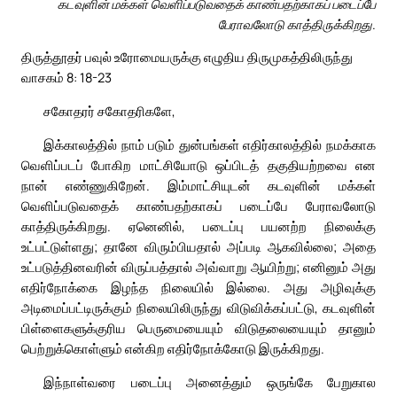
கடவுளின் மக்கள் வெளிப்படுவதைக் காண்பதற்காகப் படைப்பே
பேராவலோடு காத்திருக்கிறது.
திருத்தூதர் பவுல் உரோமையருக்கு எழுதிய திருமுகத்திலிருந்து
வாசகம் 8: 18-23
சகோதரர் சகோதரிகளே,
இக்காலத்தில் நாம் படும் துன்பங்கள் எதிர்காலத்தில் நமக்காக
வெளிப்படப் போகிற மாட்சியோடு ஒப்பிடத் தகுதியற்றவை என
நான் எண்ணுகிறேன். இம்மாட்சியுடன் கடவுளின் மக்கள்
வெளிப்படுவதைக் காண்பதற்காகப் படைப்பே பேராவலோடு
காத்திருக்கிறது. ஏனெனில், படைப்பு பயனற்ற நிலைக்கு
உட்பட்டுள்ளது; தானே விரும்பியதால் அப்படி ஆகவில்லை; அதை
உட்படுத்தினவரின் விருப்பத்தால் அவ்வாறு ஆயிற்று; எனினும் அது
எதிர்நோக்கை இழந்த நிலையில் இல்லை. அது அழிவுக்கு
அடிமைப்பட்டிருக்கும் நிலையிலிருந்து விடுவிக்கப்பட்டு, கடவுளின்
பிள்ளைகளுக்குரிய பெருமையையும் விடுதலையையும் தானும்
பெற்றுக்கொள்ளும் என்கிற எதிர்நோக்கோடு இருக்கிறது.
இந்நாள்வரை படைப்பு அனைத்தும் ஒருங்கே பேறுகால