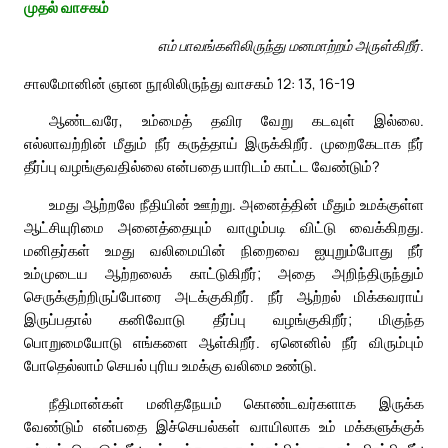
முதல் வாசகம்
எம் பாவங்களிலிருந்து மனமாற்றம் அருள்கிறீர்.
சாலமோனின் ஞான நூலிலிருந்து வாசகம் 12: 13, 16-19
ஆண்டவரே, உம்மைத் தவிர வேறு கடவுள் இல்லை.
எல்லாவற்றின் மீதும் நீர் கருத்தாய் இருக்கிறீர். முறைகேடாக நீர்
தீர்ப்பு வழங்குவதில்லை என்பதை யாரிடம் காட்ட வேண்டும்?
உமது ஆற்றலே நீதியின் ஊற்று. அனைத்தின் மீதும் உமக்குள்ள
ஆட்சியுரிமை அனைத்தையும் வாழும்படி விட்டு வைக்கிறது.
மனிதர்கள் உமது வலிமையின் நிறைவை ஐயுறும்போது நீர்
உம்முடைய ஆற்றலைக் காட்டுகிறீர்; அதை அறிந்திருந்தும்
செருக்குற்றிருப்போரை அடக்குகிறீர். நீர் ஆற்றல் மிக்கவராய்
இருப்பதால் கனிவோடு தீர்ப்பு வழங்குகிறீர்; மிகுந்த
பொறுமையோடு எங்களை ஆள்கிறீர். ஏனெனில் நீர் விரும்பும்
போதெல்லாம் செயல் புரிய உமக்கு வலிமை உண்டு.
நீதிமான்கள் மனிதநேயம் கொண்டவர்களாக இருக்க
வேண்டும் என்பதை இச்செயல்கள் வாயிலாக உம் மக்களுக்குக்