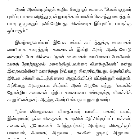
அவர் அவர்களுக்குக் கூறிய வேறு ஓர் உவமை: “பெண் ஒருவர்
புளிப்பு மாவை எடுத்து மூன்று மரக்கால் மாவில் பிசைந்து வைத்தார்.
மாவு முழுவதும் புளிப்பேறியது. விண்ணரசு இப்புளிப்பு மாவுக்கு
ஒப்பாகும்.”
இவற்றையெல்லாம் இயேசு மக்கள் கூட்டத்துக்கு உவமைகள்
வாயிலாக உரைத்தார். உவமைகள் இன்றி அவர் அவர்களோடு
எதையும் பேச வில்லை. “நான் உவமைகள் வாயிலாகப் பேசுவேன்;
உலகத் தோற்றமுதல் மறைந்திருப்பவற்றை விளக்குவேன்” என்று
இறைவாக்கினர் உரைத்தது இவ்வாறு நிறைவேறியது. அதன்பின்பு
இயேசு மக்கள் கூட்டத்தினரை அனுப்பிவிட்டு வீட்டுக்குள் வந்தார்.
அப்போது அவருடைய சீடர்கள் அவர் அருகே வந்து, “வயலில்
தோன்றிய களைகள் பற்றிய உவமையை எங்களுக்கு விளக்கிக்
கூறும்” என்றனர். அதற்கு அவர் பின்வருமாறு கூறினார்:
“நல்ல விதைகளை விதைப்பவர் மானிட மகன்; வயல்,
இவ்வுலகம்; நல்ல விதைகள், கடவுளின் ஆட்சிக்குட்பட்ட மக்கள்;
களைகள், தீயோனைச் சேர்ந்தவர்கள்; அவற்றை விதைக்கும்
பகைவன், அலகை; அறுவடை, உலகின் முடிவு; அறுவடை