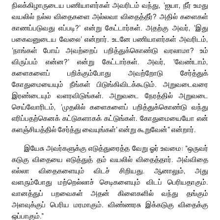
நிலக்கிழாருடைய பணியாளர்கள் அவரிடம் வந்து, ‘ஐயா, நீர் உமது
வயலில் நல்ல விதைகளை அல்லவா விதைத்தீர்? அதில் களைகள்
காணப்படுவது எப்படி?’ என்று கேட்டார்கள். அதற்கு அவர், ‘இது
பகைவனுடைய வேலை’ என்றார். உடனே பணியாளர்கள் அவரிடம்,
‘நாங்கள் போய் அவற்றைப் பறித்துக்கொண்டு வரலாமா? உம்
விருப்பம் என்ன?’ என்று கேட்டார்கள். அவர், ‘வேண்டாம்,
களைகளைப் பறிக்கும்போது அவற்றோடு சேர்த்துக்
கோதுமையையும் நீங்கள் பிடுங்கிவிடக்கூடும். அறுவடைவரை
இரண்டையும் வளரவிடுங்கள். அறுவடை நேரத்தில் அறுவடை
செய்வோரிடம், ‘முதலில் களைகளைப் பறித்துக்கொண்டு வந்து
எரிப்பதற்கெனக் கட்டுகளாகக் கட்டுங்கள். கோதுமையையோ என்
களஞ்சியத்தில் சேர்த்து வையுங்கள்’ என்று கூறுவேன்” என்றார்.
இயேசு அவர்களுக்கு எடுத்துரைத்த வேறு ஓர் உவமை: “ஒருவர்
கடுகு விதையை எடுத்துத் தம் வயலில் விதைத்தார். அவ்விதை
எல்லா விதைகளையும் விடச் சிறியது. ஆனாலும், அது
வளரும்போது மற்றெல்லாச் செடிகளையும் விடப் பெரியதாகும்.
வானத்துப் பறவைகள் அதன் கிளைகளில் வந்து தங்கும்
அளவுக்குப் பெரிய மரமாகும். விண்ணரசு இக்கடுகு விதைக்கு
ஒப்பாகும்.”