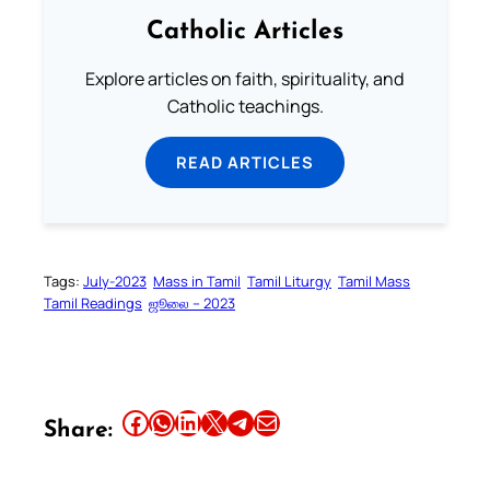
Catholic Articles
Explore articles on faith, spirituality, and
Catholic teachings.
READ ARTICLES
Tags:
July-2023
Mass in Tamil
Tamil Liturgy
Tamil Mass
Tamil Readings
ஜூலை – 2023
Share this article on Facebook
Share this article on WhatsApp
Share this article on LinkedIn
Share this article on X
Share this article on Telegram
Email this Article
Share: