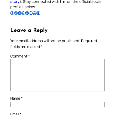
story
). Stay connected with him on the official social
profiles below.
Follow Pradeep on Facebook
Follow Pradeep on Instagram
Follow Pradeep on X
Follow Pradeep on LinkedIn
Follow Pradeep on Pinterest
Subscribe to Pradeep’s Youtube Channel
Follow Pradeep on WordPress
Follow Pradeep on GitHub
Leave a Reply
Your email address will not be published.
Required
fields are marked
*
Comment
*
Name
*
Email
*