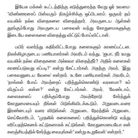
இயேசு மக்கள் கூட்டத்திற்கு எடுத்துரைத்த வேறு ஓர் உவமை:
“விண்ணரசைப் பின்வரும் நிகழ்ச்சிக்கு ஒப்பிடலாம். ஒருவர் தம்
வயலில் நல்ல விதைகளை விதைத்தார். அவருடைய ஆள்கள்
தூங்கும்போது அவருடைய பகைவன் வந்து கோதுமைகளுக்கு
இடையே களைகளை விதைத்து விட்டுப் போய்விட்டான்.
பயிர் வளர்ந்து கதிர்விட்டபோது களைகளும் காணப்பட்டன.
நிலக்கிழாருடைய பணியாளர்கள் அவரிடம் வந்து, ‘ஐயா, நீர் உமது
வயலில் நல்ல விதைகளை அல்லவா விதைத்தீர்? அதில் களைகள்
காணப்படுவது எப்படி?’ என்று கேட்டார்கள். அதற்கு அவர், ‘இது
பகைவனுடைய வேலை’ என்றார். உடனே பணியாளர்கள் அவரிடம்,
‘நாங்கள் போய் அவற்றைப் பறித்துக்கொண்டு வரலாமா? உம்
விருப்பம் என்ன?’ என்று கேட்டார்கள். அவர், ‘வேண்டாம்,
களைகளைப் பறிக்கும்போது அவற்றோடு சேர்த்துக்
கோதுமையையும் நீங்கள் பிடுங்கிவிடக்கூடும். அறுவடைவரை
இரண்டையும் வளர விடுங்கள். அறுவடை நேரத்தில் அறுவடை
செய்வோரிடம், “முதலில் களைகளைப் பறித்துக்கொண்டு வந்து
எரிப்பதற்கெனக் கட்டுகளாகக் கட்டுங்கள். கோதுமையையோ என்
களஞ்சியத்தில் சேர்த்து வையுங்கள்” என்று கூறுவேன்’ என்றார்.”