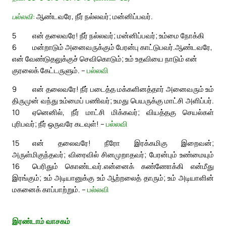
பல்லவி:
ஆண்டவரே, நீர் நல்லவர்; மன்னிப்பவர்.
5
என் தலைவரே! நீர் நல்லவர்; மன்னிப்பவர்; உம்மை நோக்கி
6
மன்றாடும் அனைவருக்கும் பேரன்பு காட்டுபவர்.
ஆண்டவரே,
என் வேண்டுதலுக்குச் செவிகொடும்; உம் உதவியை நாடும் என்
குரலைக் கேட்டருளும். –
பல்லவி
9
என் தலைவரே! நீர் படைத்த மக்களினத்தார் அனைவரும் உம்
திருமுன் வந்து உம்மைப் பணிவர்; உமது பெயருக்கு மாட்சி அளிப்பர்.
10
ஏனெனில், நீர் மாட்சி மிக்கவர்; வியத்தகு செயல்கள்
புரிபவர்; நீர் ஒருவரே கடவுள்! –
பல்லவி
15
என் தலைவரே! நீரோ இரக்கமிகு இறைவன்;
அருள்மிகுந்தவர்; விரைவில் சினமுறாதவர்; பேரன்பும் உண்மையும்
16
பெரிதும் கொண்டவர்.
என்னைக் கண்ணோக்கி என்மீது
இரங்கும்; உம் அடியானுக்கு உம் ஆற்றலைத் தாரும்; உம் அடியாளின்
மகனைக் காப்பாற்றும். –
பல்லவி
இரண்டாம் வாசகம்