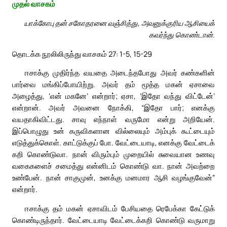
முதல் வாசகம்
யாக்கோபு தன் சகோதரனை வஞ்சித்து, அவனுக்குரிய ஆசியைக்
கவர்ந்து கொண்டான்.
தொடக்க நூலிலிருந்து வாசகம் 27: 1-5, 15-29
ஈசாக்கு முதிர்ந்த வயதை அடைந்தபோது அவர் கண்களின்
பார்வை மங்கிப்போயிற்று. அவர் தம் மூத்த மகன் ஏசாவை
அழைத்து, ‘என் மகனே’ என்றார்; ஏசா, ‘இதோ வந்து விட்டேன்’
என்றான். அவர் அவனை நோக்கி, “இதோ பார்; எனக்கு
வயதாகிவிட்டது. சாவு எந்நாள் வருமோ என்று அறியேன்.
இப்பொழுது உன் கருவிகளான வில்லையும் அம்புக் கூட்டையும்
எடுத்துக்கொள். காட்டுக்குப் போ. வேட்டையாடி, எனக்கு வேட்டைக்
கறி கொண்டுவா. நான் விரும்பும் முறையில் சுவையான உணவு
வகைகளைச் சமைத்து என்னிடம் கொண்டு வா. நான் அவற்றை
உண்பேன். நான் சாகுமுன், உனக்கு மனமார ஆசி வழங்குவேன்”
என்றார்.
ஈசாக்கு தம் மகன் ஏசாவிடம் பேசியதை ரெபேக்கா கேட்டுக்
கொண்டிருந்தார். வேட்டையாடி வேட்டைக்கறி கொண்டு வருமாறு