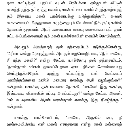
ஏசா காட்டிற்குப் புறப்பட்டவுடன் ரெபேக்கா தம்முடன் வீட்டில்
வைத்திருந்த தம் மூத்த மகன் ஏசாவின் உடைகளில் சிறந்தவற்றைத்
தம் இளைய மகன் யாக்கோபுக்கு உடுத்துவித்தார். அவன்
கைகளையும் மிருதுவான கழுத்தையும் வெள்ளாட்டுக் குட்டிகளின்
தோலால் மூடினார். அவர் சுவையான உணவு வகைகளையும், தாம்
சுட்ட அப்பங்களையும் தம் மகன் யாக்கோபின் கையில் கொடுத்தார்.
அவனும் அவற்றைத் தன் தந்தையிடம் எடுத்துச்சென்று,
‘அப்பா’ என்று அழைத்தான். அவரும் மறுமொழியாக, ‘ஆம் மகனே,
நீ எந்த மகன்?’ என்று கேட்க, யாக்கோபு தன் தந்தையிடம்,
“நான்தான் உங்கள் தலைப்பேறான ஏசா. நீங்கள் சொன்னவாறு
செய்திருக்கிறேன். எழுந்து உட்கார்ந்து என் வேட்டைப்
பதார்த்தங்களை உண்டு மனமார எனக்கு ஆசி வழங்குங்கள்”
என்றான். ஈசாக்கு தன் மகனை நோக்கி, “மகனே! இது உனக்கு
இவ்வளவு விரைவில் எப்படி அகப்பட்டது?” என்று கேட்க, அவன்,
“உம் கடவுளாகிய ஆண்டவரால்தான் எனக்கு இது நிகழ்ந்தது,”
என்றான்.
ஈசாக்கு யாக்கோபிடம், “மகனே, அருகில் வா, நீ
உண்மையிலேயே என் மகன் ஏசாதானா என்று நான் உன்னைத்