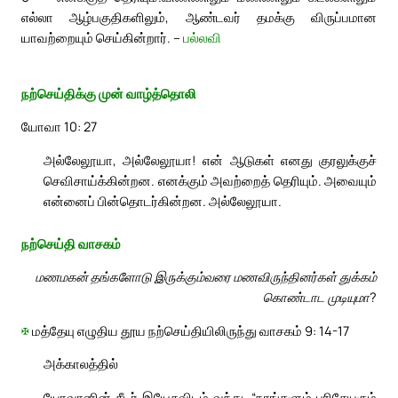
எல்லா ஆழ்பகுதிகளிலும், ஆண்டவர் தமக்கு விருப்பமான
யாவற்றையும் செய்கின்றார். –
பல்லவி
நற்செய்திக்கு முன் வாழ்த்தொலி
யோவா 10: 27
அல்லேலூயா, அல்லேலூயா! என் ஆடுகள் எனது குரலுக்குச்
செவிசாய்க்கின்றன. எனக்கும் அவற்றைத் தெரியும். அவையும்
என்னைப் பின்தொடர்கின்றன. அல்லேலூயா.
நற்செய்தி வாசகம்
மணமகன் தங்களோடு இருக்கும்வரை மணவிருந்தினர்கள் துக்கம்
கொண்டாட முடியுமா?
✠
மத்தேயு எழுதிய தூய நற்செய்தியிலிருந்து வாசகம் 9: 14-17
அக்காலத்தில்
யோவானின் சீடர் இயேசுவிடம் வந்து, “நாங்களும் பரிசேயரும்