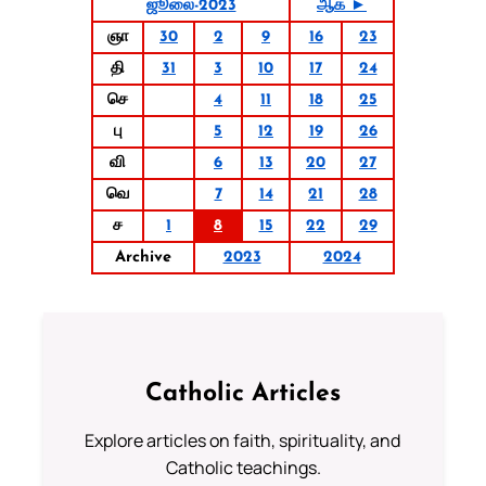
ஜூலை-2023
ஆக ►
ஞா
30
2
9
16
23
தி
31
3
10
17
24
செ
4
11
18
25
பு
5
12
19
26
வி
6
13
20
27
வெ
7
14
21
28
ச
1
8
15
22
29
Archive
2023
2024
Catholic Articles
Explore articles on faith, spirituality, and
Catholic teachings.