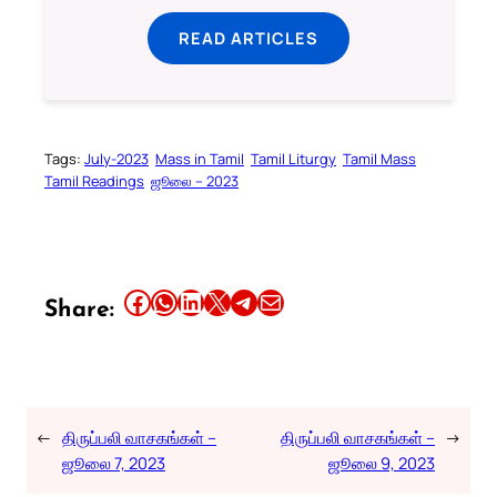
READ ARTICLES
Tags:
July-2023
Mass in Tamil
Tamil Liturgy
Tamil Mass
Tamil Readings
ஜூலை – 2023
Share this article on Facebook
Share this article on WhatsApp
Share this article on LinkedIn
Share this article on X
Share this article on Telegram
Email this Article
Share:
←
திருப்பலி வாசகங்கள் –
திருப்பலி வாசகங்கள் –
→
ஜூலை 7, 2023
ஜூலை 9, 2023