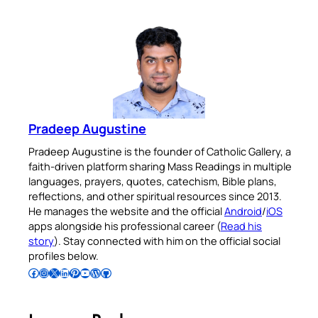
Pradeep Augustine
Pradeep Augustine is the founder of Catholic Gallery, a
faith-driven platform sharing Mass Readings in multiple
languages, prayers, quotes, catechism, Bible plans,
reflections, and other spiritual resources since 2013.
He manages the website and the official
Android
/
iOS
apps alongside his professional career (
Read his
story
). Stay connected with him on the official social
profiles below.
Follow Pradeep on Facebook
Follow Pradeep on Instagram
Follow Pradeep on X
Follow Pradeep on LinkedIn
Follow Pradeep on Pinterest
Subscribe to Pradeep’s Youtube Channel
Follow Pradeep on WordPress
Follow Pradeep on GitHub