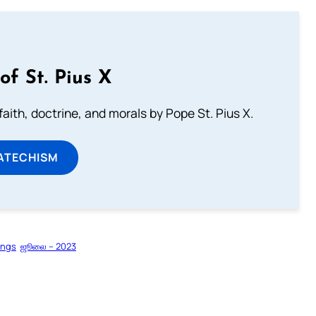
of St. Pius X
aith, doctrine, and morals by Pope St. Pius X.
ATECHISM
ings
ஜூலை – 2023