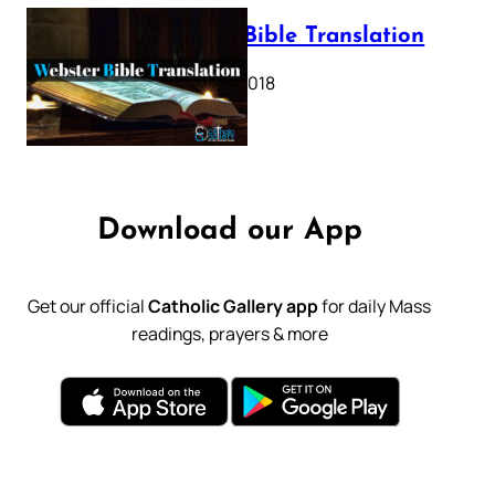
Webster Bible Translation
October 11, 2018
Download our App
Get our official
Catholic Gallery app
for daily Mass
readings, prayers & more