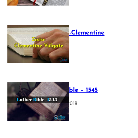
The Sixto-Clementine
Vulgate
July 12, 2025
Luther Bible – 1545
October 17, 2018