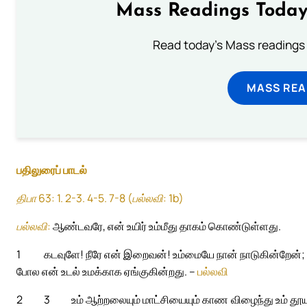
Mass Readings Today
Read today's Mass readings 
MASS REA
பதிலுரைப் பாடல்
திபா 63: 1. 2-3. 4-5. 7-8 (பல்லவி: 1b)
பல்லவி:
ஆண்டவரே, என் உயிர் உம்மீது தாகம் கொண்டுள்ளது.
1
கடவுளே! நீரே என் இறைவன்! உம்மையே நான் நாடுகின்றேன்; என
போல என் உடல் உமக்காக ஏங்குகின்றது. –
பல்லவி
2
3
உம் ஆற்றலையும் மாட்சியையும் காண விழைந்து உம் தூ