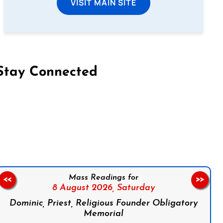
VISIT MAIN SITE
Stay Connected
on Facebook
Follow us on Instagram
Follow us on X
Subscribe to our YouTube Channel
Follow us on WhatsApp
Mass Readings for
<<
>>
8 August 2026,
Saturday
Dominic, Priest, Religious Founder Obligatory
Memorial