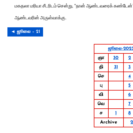
மகதலா மரியா சீடரிடம் சென்று, “நான் ஆண்டவரைக் கண்டேன்” 
ஆண்டவரின் அருள்வாக்கு.
◄ ஜூலை – 21
ஜூலை-202
ஞா
30
2
தி
31
3
செ
4
பு
5
வி
6
வெ
7
ச
1
8
Archive