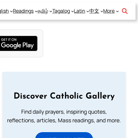
lish
Readings
தமிழ்
Tagalog
Latin
中文
More
Discover Catholic Gallery
Find daily prayers, inspiring quotes,
reflections, articles, Mass readings, and more.