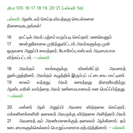
திபா 105: 16-17. 18-19. 20-21 (பல்லவி: 5a)
பல்லவி:
ஆண்டவர் செய்த வியத்தகு செயல்களை
நினைவுகூருங்கள்!
16
நாட்டில் அவர் பஞ்சம் வரும்படி செய்தார்; உணவெனும்
17
ஊன்றுகோலை முறித்துவிட்டார்.
அவர்களுக்கு முன்
ஒருவரை அனுப்பி வைத்தார்; யோசேப்பு என்பவர் அடிமையாக
விற்கப்பட்டார். –
பல்லவி
18
அவர்தம் கால்களுக்கு விலங்கிட்டு அவரைத்
துன்புறுத்தினர். அவர்தம் கழுத்தில் இரும்புப் பட்டையை மாட்டினர்.
19
காலம் வந்தது; அவர் உரைத்தது நிறைவேறிற்று;
ஆண்டவரின் வார்த்தை அவர் உண்மையானவர் என மெய்ப்பித்தது.
–
பல்லவி
20
மன்னர் ஆள் அனுப்பி அவரை விடுதலை செய்தார்;
மக்களினங்களின் தலைவர் அவருக்கு விடுதலை அளித்தார்;
அவர்
21
அவரைத் தம் அரண்மனைக்குத் தலைவர் ஆக்கினார்; தம்
உடைமைகளுக்கெல்லாம் பொறுப்பாளராக ஏற்படுத்தினார். –
பல்லவி