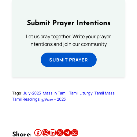
Submit Prayer Intentions
Let us pray together. Write your prayer
intentions and join our community.
SUBMIT PRAYER
Tags:
July-2023
Mass in Tamil
Tamil Liturgy
Tamil Mass
Tamil Readings
ஜூலை – 2023
Share this article on Facebook
Share this article on WhatsApp
Share this article on LinkedIn
Share this article on X
Share this article on Telegram
Email this Article
Share: