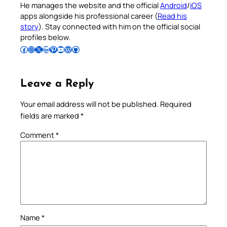
He manages the website and the official
Android
/
iOS
apps alongside his professional career (
Read his
story
). Stay connected with him on the official social
profiles below.
Follow Pradeep on Facebook
Follow Pradeep on Instagram
Follow Pradeep on X
Follow Pradeep on LinkedIn
Follow Pradeep on Pinterest
Subscribe to Pradeep’s Youtube Channel
Follow Pradeep on WordPress
Follow Pradeep on GitHub
Leave a Reply
Your email address will not be published.
Required
fields are marked
*
Comment
*
Name
*