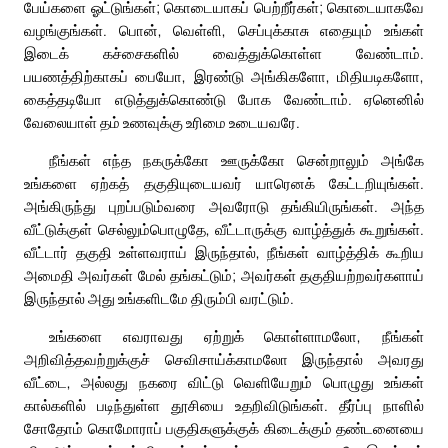
பேய்களை ஓட்டுங்கள்; கொடையாகப் பெற்றீர்கள்; கொடையாகவே
வழங்குங்கள். பொன், வெள்ளி, செப்புக்காசு எதையும் உங்கள்
இடைக் கச்சைகளில் வைத்துக்கொள்ள வேண்டாம்.
பயணத்திற்காகப் பையோ, இரண்டு அங்கிகளோ, மிதியடிகளோ,
கைத்தடியோ எடுத்துக்கொண்டு போக வேண்டாம். ஏனெனில்
வேலையாள் தம் உணவுக்கு உரிமை உடையவரே.
நீங்கள் எந்த நகருக்கோ ஊருக்கோ சென்றாலும் அங்கே
உங்களை ஏற்கத் தகுதியுடையவர் யாரெனக் கேட்டறியுங்கள்.
அங்கிருந்து புறப்படும்வரை அவரோடு தங்கியிருங்கள். அந்த
வீட்டுக்குள் செல்லும்பொழுதே, வீட்டாருக்கு வாழ்த்துக் கூறுங்கள்.
வீட்டார் தகுதி உள்ளவராய் இருந்தால், நீங்கள் வாழ்த்திக் கூறிய
அமைதி அவர்கள் மேல் தங்கட்டும்; அவர்கள் தகுதியற்றவர்களாய்
இருந்தால் அது உங்களிடமே திரும்பி வரட்டும்.
உங்களை எவராவது ஏற்றுக் கொள்ளாமலோ, நீங்கள்
அறிவித்தவற்றுக்குச் செவிசாய்க்காமலோ இருந்தால் அவரது
வீட்டை, அல்லது நகரை விட்டு வெளியேறும் பொழுது உங்கள்
கால்களில் படிந்துள்ள தூசியை உதறிவிடுங்கள். தீர்ப்பு நாளில்
சோதோம் கொமோராப் பகுதிகளுக்குக் கிடைக்கும் தண்டனையை