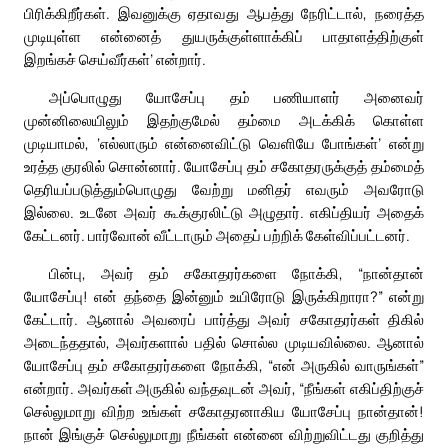
பிரிக்கிறீர்கள். இவனுக்கு ஏதாவது ஆபத்து நேரிட்டால், நரைத்த
முடியுள்ள என்னைத் துயருக்குள்ளாக்கிப் பாதாளத்திற்குள்
இறங்கச் செய்வீர்கள்’ என்றார்.
அப்பொழுது யோசேப்பு தம் பணியாளர் அனைவர்
முன்னிலையிலும் இதற்குமேல் தம்மை அடக்கிக் கொள்ள
முடியாமல், ‘எல்லாரும் என்னைவிட்டு வெளியே போங்கள்’ என்று
உரத்த குரலில் சொன்னார். யோசேப்பு தம் சகோதரருக்குத் தம்மைத்
தெரியப்படுத்தும்பொழுது வேற்று மனிதர் எவரும் அவரோடு
இல்லை. உடனே அவர் கூக்குரலிட்டு அழுதார். எகிப்தியர் அதைக்
கேட்டனர். பார்வோன் வீட்டாரும் அதைப் பற்றிக் கேள்விப்பட்டனர்.
பின்பு, அவர் தம் சகோதரர்களை நோக்கி, “நான்தான்
யோசேப்பு! என் தந்தை இன்னும் உயிரோடு இருக்கிறாரா?” என்று
கேட்டார். ஆனால் அவரைப் பார்த்து அவர் சகோதரர்கள் திகில்
அடைந்ததால், அவர்களால் பதில் சொல்ல முடியவில்லை. ஆனால்
யோசேப்பு தம் சகோதரர்களை நோக்கி, “என் அருகில் வாருங்கள்”
என்றார். அவர்கள் அருகில் வந்தவுடன் அவர், “நீங்கள் எகிப்திற்குச்
செல்லுமாறு விற்ற உங்கள் சகோதரனாகிய யோசேப்பு நான்தான்!
நான் இங்குச் செல்லுமாறு நீங்கள் என்னை விற்றுவிட்டது குறித்து