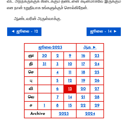
விட அந்நகருக்குக் கிடைக்கும் தண்டனை கடினமாகவே இருக்கும்
என நான் உறுதியாக உங்களுக்குச் சொல்கிறேன்.
ஆண்டவரின் அருள்வாக்கு.
◄ ஜூலை – 12
ஜூலை – 14 ►
ஜூலை-2023
ஆக ►
ஞா
30
2
9
16
23
தி
31
3
10
17
24
செ
4
11
18
25
பு
5
12
19
26
வி
6
13
20
27
வெ
7
14
21
28
ச
1
8
15
22
29
Archive
2023
2024