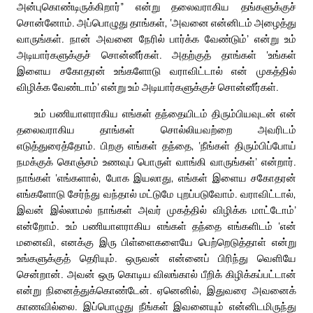
அன்புகொண்டிருக்கிறார்” என்று தலைவராகிய தங்களுக்குச்
சொன்னோம். அப்பொழுது தாங்கள், ‘அவனை என்னிடம் அழைத்து
வாருங்கள். நான் அவனை நேரில் பார்க்க வேண்டும்’ என்று உம்
அடியார்களுக்குச் சொன்னீர்கள். அதற்குத் தாங்கள் ‘உங்கள்
இளைய சகோதரன் உங்களோடு வராவிட்டால் என் முகத்தில்
விழிக்க வேண்டாம்’ என்று உம் அடியார்களுக்குச் சொன்னீர்கள்.
உம் பணியாளராகிய எங்கள் தந்தையிடம் திரும்பியவுடன் என்
தலைவராகிய தாங்கள் சொல்லியவற்றை அவரிடம்
எடுத்துரைத்தோம். பிறகு எங்கள் தந்தை, ‘நீங்கள் திரும்பிப்போய்
நமக்குக் கொஞ்சம் உணவுப் பொருள் வாங்கி வாருங்கள்’ என்றார்.
நாங்கள் ‘எங்களால், போக இயலாது, எங்கள் இளைய சகோதரன்
எங்களோடு சேர்ந்து வந்தால் மட்டுமே புறப்படுவோம். வராவிட்டால்,
இவன் இல்லாமல் நாங்கள் அவர் முகத்தில் விழிக்க மாட்டோம்’
என்றோம். உம் பணியாளராகிய எங்கள் தந்தை எங்களிடம் ‘என்
மனைவி, எனக்கு இரு பிள்ளைகளையே பெற்றெடுத்தாள் என்று
உங்களுக்குத் தெரியும். ஒருவன் என்னைப் பிரிந்து வெளியே
சென்றான். அவன் ஒரு கொடிய விலங்கால் பீறிக் கிழிக்கப்பட்டான்
என்று நினைத்துக்கொண்டேன். ஏனெனில், இதுவரை அவனைக்
காணவில்லை. இப்பொழுது நீங்கள் இவனையும் என்னிடமிருந்து