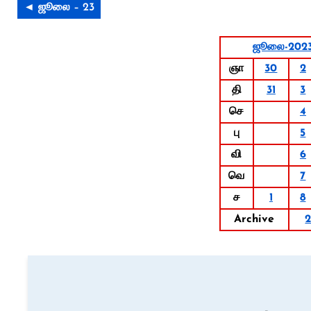
◄ ஜூலை – 23
ஜூலை-202
ஞா
30
2
தி
31
3
செ
4
பு
5
வி
6
வெ
7
ச
1
8
Archive