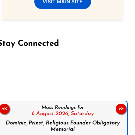
VISIT MAIN SITE
Stay Connected
on Facebook
Follow us on Instagram
Follow us on X
Subscribe to our YouTube Channel
Follow us on WhatsApp
Mass Readings for
<<
>>
8 August 2026,
Saturday
Dominic, Priest, Religious Founder Obligatory
Memorial