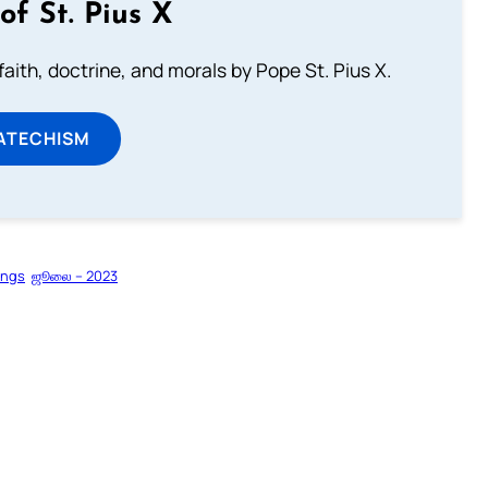
of St. Pius X
aith, doctrine, and morals by Pope St. Pius X.
ATECHISM
ings
ஜூலை – 2023