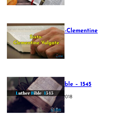
The Sixto-Clementine
Vulgate
July 12, 2025
Luther Bible – 1545
October 17, 2018