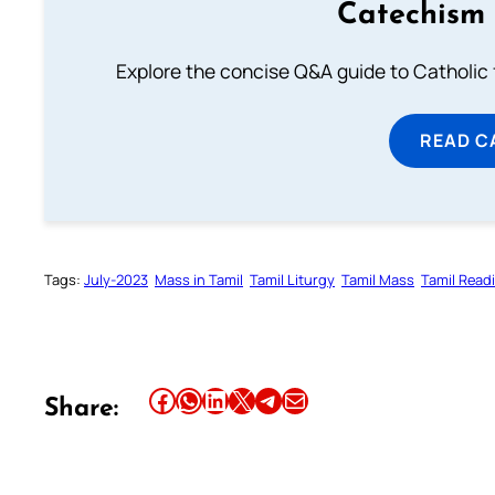
Catechism 
Explore the concise Q&A guide to Catholic f
READ C
Tags:
July-2023
Mass in Tamil
Tamil Liturgy
Tamil Mass
Tamil Read
Share this article on Facebook
Share this article on WhatsApp
Share this article on LinkedIn
Share this article on X
Share this article on Telegram
Email this Article
Share: