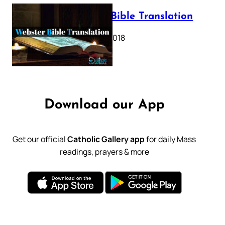
Webster Bible Translation
October 11, 2018
Download our App
Get our official
Catholic Gallery app
for daily Mass
readings, prayers & more