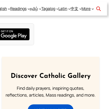
lish
Readings
தமிழ்
Tagalog
Latin
中文
More
Discover Catholic Gallery
Find daily prayers, inspiring quotes,
reflections, articles, Mass readings, and more.