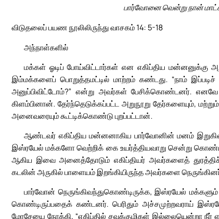
பார்வோனை வென்று நான் மாட்சி
விடுதலைப் பயண நூலிலிருந்து வாசகம் 14: 5-18
அந்நாள்களில்
மக்கள் ஓடிப் போய்விட்டார்கள் என எகிப்திய மன்னனுக்கு
இம்மக்களைப் பொறுத்தமட்டில் மாற்றம் கண்டது. “நாம் இப்பட
அனுப்பிவிட்டோம்?” என்று அவர்கள் பேசிக்கொண்டனர். எனவே
கிளம்பினான். தேர்ந்தெடுக்கப்பட்ட அறுநூறு தேர்களையும், மற்று
அனைவரையும் கூட்டிக்கொண்டு புறப்பட்டான்.
ஆண்டவர் எகிப்திய மன்னனாகிய பார்வோனின் மனம் இறுகிவிட
இஸ்ரயேல் மக்களோ வெற்றிக் கை உயர்த்தியவாறு சென்று கொண்டிர
ஆகிய இவை அனைத்தோடும் எகிப்தியர் அவர்களைத் துரத்திச் 
கடலின் அருகில் பாளையம் இறங்கியிருந்த அவர்களை நெருங்கினர
பார்வோன் நெருங்கிவந்துகொண்டிருக்க, இஸ்ரயேல் மக்களும் 
கொண்டிருப்பதைக் கண்டனர். பெரிதும் அச்சமுற்றவராய் இஸ்ரய
மோசேயை நோக்கி, “எகிப்தில் சவக்குழிகள் இல்லையென்றா நீர் எங்