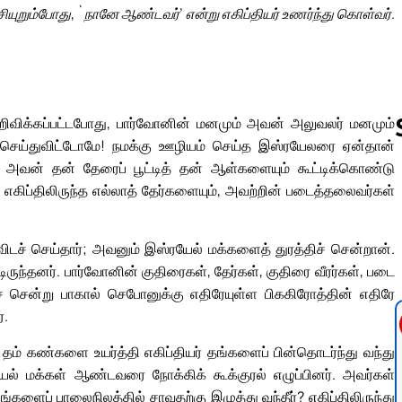
யுறும்போது, `நானே ஆண்டவர்’ என்று எகிப்தியர் உணர்ந்து கொள்வர்.
 அறிவிக்கப்பட்டபோது, பார்வோனின் மனமும் அவன் அலுவலர் மனமும்
ிச் செய்துவிட்டோமே! நமக்கு ஊழியம் செய்த இஸ்ரயேலரை ஏன்தான்
 அவன் தன் தேரைப் பூட்டித் தன் ஆள்களையும் கூட்டிக்கொண்டு
ம் எகிப்திலிருந்த எல்லாத் தேர்களையும், அவற்றின் படைத்தலைவர்கள்
Follow us 
ச் செய்தார்; அவனும் இஸ்ரயேல் மக்களைத் துரத்திச் சென்றான்.
ுந்தனர். பார்வோனின் குதிரைகள், தேர்கள், குதிரை வீரர்கள், படை
சென்று பாகால் செபோனுக்கு எதிரேயுள்ள பிககிரோத்தின் எதிரே
்.
தம் கண்களை உயர்த்தி எகிப்தியர் தங்களைப் பின்தொடர்ந்து வந்து
ேல் மக்கள் ஆண்டவரை நோக்கிக் கூக்குரல் எழுப்பினர். அவர்கள்
களைப் பாலைநிலத்தில் சாவதற்கு இழுத்து வந்தீர்? எகிப்திலிருந்து