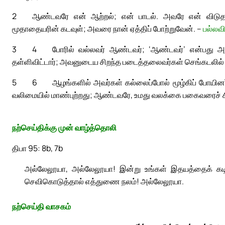
2
ஆண்டவரே என் ஆற்றல்; என் பாடல். அவரே என் விடுத
மூதாதையரின் கடவுள்; அவரை நான் ஏத்திப் போற்றுவேன். –
பல்லவ
3
4
போரில் வல்லவர் ஆண்டவர்; ‘ஆண்டவர்’ என்பது அவ
தள்ளிவிட்டார்; அவனுடைய சிறந்த படைத்தலைவர்கள் செங்கடலில் அ
5
6
ஆழங்களில் அவர்கள் கல்லைப்போல் மூழ்கிப் போய
வலிமையில் மாண்புற்றது; ஆண்டவரே, உமது வலக்கை பகைவரைச் சி
நற்செய்திக்கு முன் வாழ்த்தொலி
திபா 95: 8b, 7b
அல்லேலூயா, அல்லேலூயா! இன்று உங்கள் இதயத்தைக் கடினப
செவிகொடுத்தால் எத்துணை நலம்! அல்லேலூயா.
நற்செய்தி வாசகம்