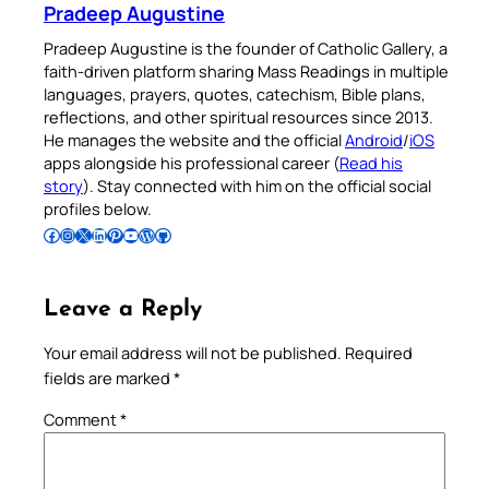
Pradeep Augustine
Pradeep Augustine is the founder of Catholic Gallery, a
faith-driven platform sharing Mass Readings in multiple
languages, prayers, quotes, catechism, Bible plans,
reflections, and other spiritual resources since 2013.
He manages the website and the official
Android
/
iOS
apps alongside his professional career (
Read his
story
). Stay connected with him on the official social
profiles below.
Follow Pradeep on Facebook
Follow Pradeep on Instagram
Follow Pradeep on X
Follow Pradeep on LinkedIn
Follow Pradeep on Pinterest
Subscribe to Pradeep’s Youtube Channel
Follow Pradeep on WordPress
Follow Pradeep on GitHub
Leave a Reply
Your email address will not be published.
Required
fields are marked
*
Comment
*