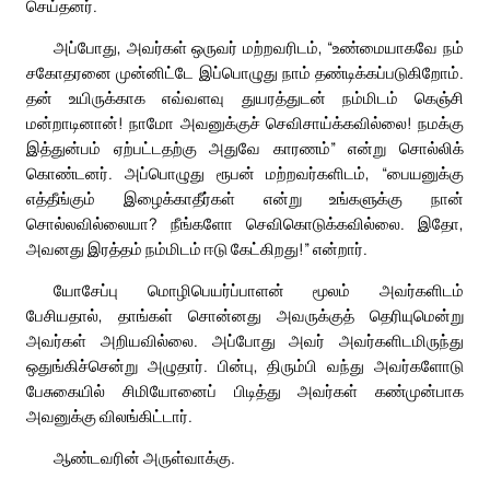
செய்தனர்.
அப்போது, அவர்கள் ஒருவர் மற்றவரிடம், “உண்மையாகவே நம்
சகோதரனை முன்னிட்டே இப்பொழுது நாம் தண்டிக்கப்படுகிறோம்.
தன் உயிருக்காக எவ்வளவு துயரத்துடன் நம்மிடம் கெஞ்சி
மன்றாடினான்! நாமோ அவனுக்குச் செவிசாய்க்கவில்லை! நமக்கு
இத்துன்பம் ஏற்பட்டதற்கு அதுவே காரணம்” என்று சொல்லிக்
கொண்டனர். அப்பொழுது ரூபன் மற்றவர்களிடம், “பையனுக்கு
எத்தீங்கும் இழைக்காதீர்கள் என்று உங்களுக்கு நான்
சொல்லவில்லையா? நீங்களோ செவிகொடுக்கவில்லை. இதோ,
அவனது இரத்தம் நம்மிடம் ஈடு கேட்கிறது!” என்றார்.
யோசேப்பு மொழிபெயர்ப்பாளன் மூலம் அவர்களிடம்
பேசியதால், தாங்கள் சொன்னது அவருக்குத் தெரியுமென்று
அவர்கள் அறியவில்லை. அப்போது அவர் அவர்களிடமிருந்து
ஒதுங்கிச்சென்று அழுதார். பின்பு, திரும்பி வந்து அவர்களோடு
பேசுகையில் சிமியோனைப் பிடித்து அவர்கள் கண்முன்பாக
அவனுக்கு விலங்கிட்டார்.
ஆண்டவரின் அருள்வாக்கு.