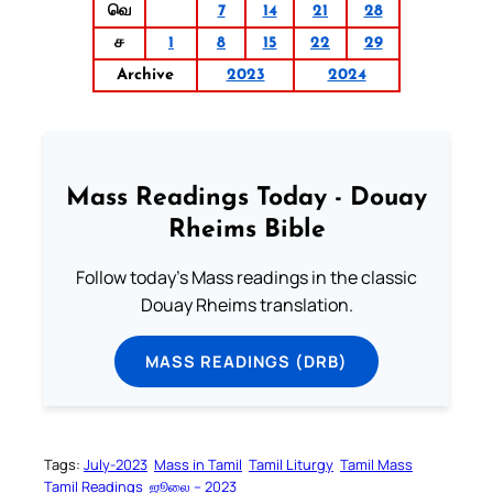
வெ
7
14
21
28
ச
1
8
15
22
29
Archive
2023
2024
Mass Readings Today - Douay
Rheims Bible
Follow today's Mass readings in the classic
Douay Rheims translation.
MASS READINGS (DRB)
Tags:
July-2023
Mass in Tamil
Tamil Liturgy
Tamil Mass
Tamil Readings
ஜூலை – 2023