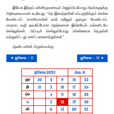
இயேசு இந்தப் பன்னிருவரையும் அனுப்பியபோது அவர்களுக்கு
அறிவுரையாகக் கூறியது: “பிற இனத்தாரின் எப்பகுதிக்கும் செல்ல
வேண்டாம். சமாரியாவின் நகர் எதிலும் நுழைய வேண்டாம்.
மாறாக, வழி தவறிப்போன ஆடுகளான இஸ்ரயேல் மக்களிடமே
செல்லுங்கள். அப்படிச் செல்லும்போது ‘விண்ணரசு நெருங்கி
வந்துவிட்டது’ எனப் பறைசாற்றுங்கள்.”
ஆண்டவரின் அருள்வாக்கு.
◄ ஜூலை – 11
ஜூலை – 13 ►
ஜூலை-2023
ஆக ►
ஞா
30
2
9
16
23
தி
31
3
10
17
24
செ
4
11
18
25
பு
5
12
19
26
வி
6
13
20
27