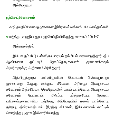
அல்லேலூயா.
நற்செய்தி வாசகம்
வழி தவறிப்போன ஆடுகளான இஸ்ரயேல் மக்களிடமே செல்லுங்கள்.
✠
மத்தேயு எழுதிய தூய நற்செய்தியிலிருந்து வாசகம் 10: 1-7
அக்காலத்தில்
இயேசு தம் சீடர் பன்னிருவரையும் தம்மிடம் வரவழைத்தார். தீய
ஆவிகளை ஓட்டவும், நோய்நொடிகளைக் குணமாக்கவும்
அவர்களுக்கு அதிகாரம் அளித்தார்.
அத்திருத்தூதர் பன்னிருவரின் பெயர்கள் பின்வருமாறு:
முதலாவது பேதுரு என்னும் சீமோன், அடுத்து அவருடைய
சகோதரர் அந்திரேயா, செபதேயுவின் மகன் யாக்கோபு, அவருடைய
சகோதரர் யோவான், பிலிப்பு, பர்த்தலமேயு, தோமா,
வரிதண்டினவராகிய மத்தேயு, அல்பேயுவின் மகன் யாக்கோபு,
ததேயு, தீவிரவாதியாய் இருந்த சீமோன், இயேசுவைக் காட்டிக்
கொடுத்த யூதாசு இஸ்காரியோத்து.