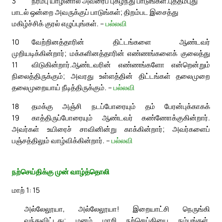
3
நரம்பு யாழினால் அவரைப் புகழ்ந்து பாடுங்கள்.
புத்தம்புது
பாடல் ஒன்றை அவருக்குப் பாடுங்கள்; திறம்பட இசைத்து
மகிழ்ச்சிக் குரல் எழுப்புங்கள். –
பல்லவி
10
வேற்றினத்தாரின் திட்டங்களை ஆண்டவர்
முறியடிக்கின்றார்; மக்களினத்தாரின் எண்ணங்களைக் குலைத்து
11
விடுகின்றார்.
ஆண்டவரின் எண்ணங்களோ என்றென்றும்
நிலைத்திருக்கும்; அவரது உள்ளத்தின் திட்டங்கள் தலைமுறை
தலைமுறையாய் நீடித்திருக்கும். –
பல்லவி
18
தமக்கு அஞ்சி நடப்போரையும் தம் பேரன்புக்காகக்
19
காத்திருப்போரையும் ஆண்டவர் கண்ணோக்குகின்றார்.
அவர்கள் உயிரைச் சாவினின்று காக்கின்றார்; அவர்களைப்
பஞ்சத்திலும் வாழ்விக்கின்றார். –
பல்லவி
நற்செய்திக்கு முன் வாழ்த்தொலி
மாற் 1: 15
அல்லேலூயா, அல்லேலூயா! இறையாட்சி நெருங்கி
வந்துவிட்டது; மனம் மாறி நற்செய்தியை நம்புங்கள்.