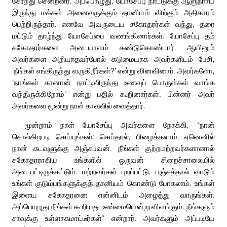
சேர்ந்து சென்றனர். அப்பொழுது, யோசேப்பு நாட்டுக்கு ஆளுநராய்
இருந்து மக்கள் அனைவருக்கும் தானியம் விற்கும் அதிகாரம்
பெற்றிருந்தார். எனவே அவருடைய சகோதரர்கள் வந்து, தரை
மட்டும் தாழ்ந்து யோசேப்பை வணங்கினார்கள். யோசேப்பு தம்
சகோதரர்களை அடையாளம் கண்டுகொண்டார். ஆயினும்
அவர்களை அறியாதவர்போல் கடுமையாக அவர்களிடம் பேசி,
‘நீங்கள் எங்கிருந்து வருகிறீர்கள்?’ என்று வினவினார். அவர்களோ,
‘நாங்கள் கானான் நாட்டிலிருந்து உணவுப் பொருள்கள் வாங்க
வந்திருக்கிறோம்’ என்று பதில் கூறினார்கள். பின்னர் அவர்
அவர்களை மூன்று நாள் காவலில் வைத்தார்.
மூன்றாம் நாள் யோசேப்பு அவர்களை நோக்கி, “நான்
சொல்கிறபடி செய்யுங்கள்; செய்தால், பிழைக்கலாம். ஏனெனில்
நான் கடவுளுக்கு அஞ்சுபவன். நீங்கள் குற்றமற்றவர்களானால்
சகோதரராகிய உங்களில் ஒருவன் சிறைச்சாலையில்
அடைபட்டிருக்கட்டும். மற்றவர்கள் புறப்பட்டு, பஞ்சத்தால் வாடும்
உங்கள் குடும்பங்களுக்குத் தானியம் கொண்டு போகலாம். உங்கள்
இளைய சகோதரனை என்னிடம் அழைத்து வாருங்கள்.
அப்பொழுது நீங்கள் கூறியது உண்மையென்று விளங்கும். நீங்களும்
சாவுக்கு உள்ளாகமாட்டீர்கள்” என்றார். அவர்களும் அப்படியே