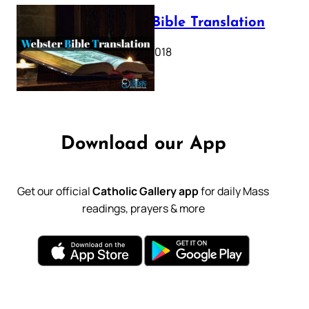
Webster Bible Translation
October 11, 2018
Download our App
Get our official
Catholic Gallery app
for daily Mass
readings, prayers & more