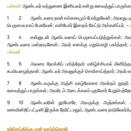
பல்லவி:
ஆண்டவர் எத்துணை இனியவர் என்று சுவைத்துப் பாருங்கள
1
2
ஆண்டவரை நான் எக்காலமும் போற்றுவேன்; அவரது புகழ்
பெருமையாகப் பேசுவேன்; எளியோர் இதைக் கேட்டு அக்களிப்பர். –
3
4
என்னுடன் ஆண்டவரைப் பெருமைப்படுத்துங்கள்; அவ
ஆண்டவரை மன்றாடினேன்; அவர் எனக்கு மறுமொழி பகர்ந்தார்; 
பல்லவி
5
6
அவரை நோக்கிப் பார்த்தோர் மகிழ்ச்சியால் மிளிர்
கூவியழைத்தான்; ஆண்டவர் அவனுக்குச் செவிசாய்த்தார்; அவர் எல
7
8
ஆண்டவருக்கு அஞ்சி வாழ்வோரை அவர்தம் தூதர் சூழ்
சுவைத்துப் பாருங்கள்; அவரிடம் அடைக்கலம் புகுவோர் பேறுபெற்றோ
9
10
ஆண்டவரின் தூயோரே, அவருக்கு அஞ்சுங்கள்; அவ
உணவின்றிப் பட்டினி இருக்க நேரிட்டாலும், ஆண்டவரை நாடுவோர்க்
நற்செய்திக்கு முன் வாழ்த்தொலி