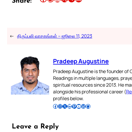
Share:
←
திருப்பலி வாசகங்கள் – ஜூலை 11, 2023
Pradeep Augustine
Pradeep Augustine is the founder of C
Readings in multiple languages, praye
spiritual resources since 2013. He ma
alongside his professional career (
Re
profiles below.
Follow Pradeep on Facebook
Follow Pradeep on Instagram
Follow Pradeep on X
Follow Pradeep on LinkedIn
Follow Pradeep on Pinterest
Subscribe to Pradeep’s Youtube Channel
Follow Pradeep on WordPress
Follow Pradeep on GitHub
Leave a Reply