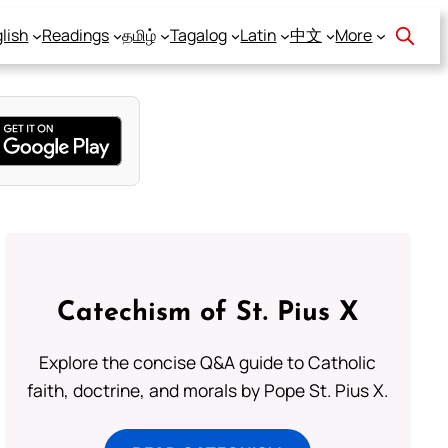
lish
Readings
தமிழ்
Tagalog
Latin
中文
More
Catechism of St. Pius X
Explore the concise Q&A guide to Catholic
faith, doctrine, and morals by Pope St. Pius X.