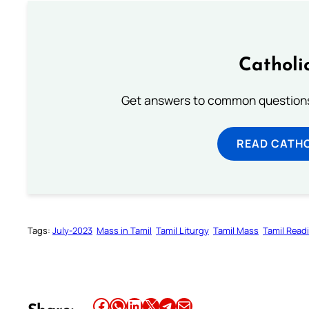
Catholi
Get answers to common questions 
READ CATH
Tags:
July-2023
Mass in Tamil
Tamil Liturgy
Tamil Mass
Tamil Read
Share this article on Facebook
Share this article on WhatsApp
Share this article on LinkedIn
Share this article on X
Share this article on Telegram
Email this Article