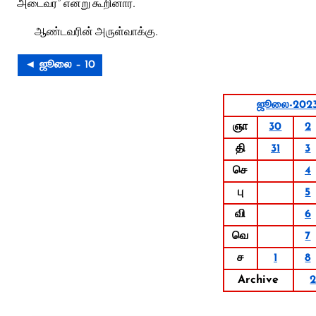
அடைவர்” என்று கூறினார்.
ஆண்டவரின் அருள்வாக்கு.
◄ ஜூலை – 10
ஜூலை-202
ஞா
30
2
தி
31
3
செ
4
பு
5
வி
6
வெ
7
ச
1
8
Archive