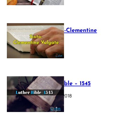
The Sixto-Clementine
Vulgate
July 12, 2025
Luther Bible – 1545
October 17, 2018