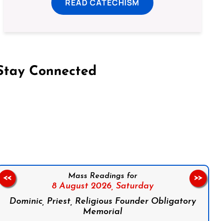
READ CATECHISM
Stay Connected
on Facebook
Follow us on Instagram
Follow us on X
Subscribe to our YouTube Channel
Follow us on WhatsApp
Mass Readings for
<<
>>
8 August 2026,
Saturday
Dominic, Priest, Religious Founder Obligatory
Memorial