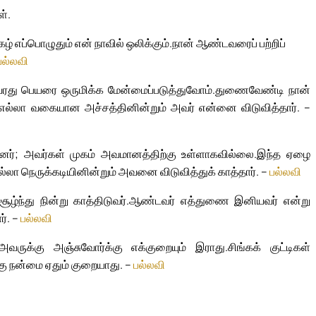
்.
 எப்பொழுதும் என் நாவில் ஒலிக்கும்.
நான் ஆண்டவரைப் பற்றிப்
பல்லவி
ரது பெயரை ஒருமிக்க மேன்மைப்படுத்துவோம்.
துணைவேண்டி நான்
எல்லா வகையான அச்சத்தினின்றும் அவர் என்னை விடுவித்தார். –
ந்தனர்; அவர்கள் முகம் அவமானத்திற்கு உள்ளாகவில்லை.
இந்த ஏழை
்லா நெருக்கடியினின்றும் அவனை விடுவித்துக் காத்தார். –
பல்லவி
ந்து நின்று காத்திடுவர்.
ஆண்டவர் எத்துணை இனியவர் என்று
ர். –
பல்லவி
ருக்கு அஞ்சுவோர்க்கு எக்குறையும் இராது.
சிங்கக் குட்டிகள்
கு நன்மை ஏதும் குறையாது. –
பல்லவி