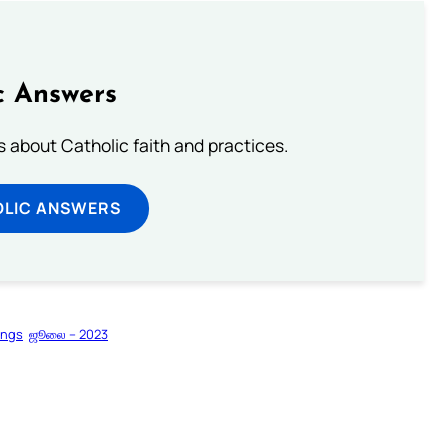
c Answers
about Catholic faith and practices.
OLIC ANSWERS
ings
ஜூலை – 2023