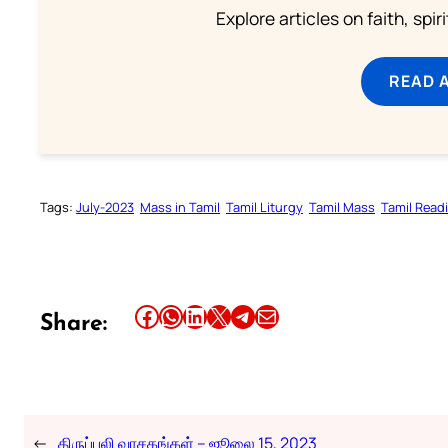
Explore articles on faith, spi
READ 
Tags:
July-2023
Mass in Tamil
Tamil Liturgy
Tamil Mass
Tamil Read
Share this article on Facebook
Share this article on WhatsApp
Share this article on LinkedIn
Share this article on X
Share this article on Telegram
Email this Article
Share:
←
திருப்பலி வாசகங்கள் – ஜூலை 15, 2023