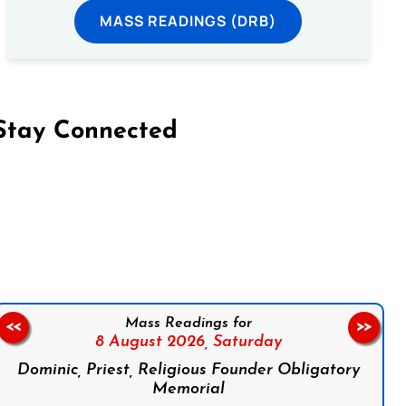
MASS READINGS (DRB)
Stay Connected
on Facebook
Follow us on Instagram
Follow us on X
Subscribe to our YouTube Channel
Follow us on WhatsApp
Mass Readings for
<<
>>
8 August 2026,
Saturday
Dominic, Priest, Religious Founder Obligatory
Memorial