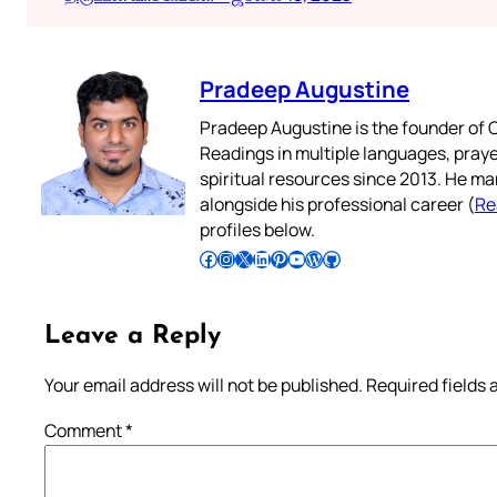
Pradeep Augustine
Pradeep Augustine is the founder of C
Readings in multiple languages, praye
spiritual resources since 2013. He ma
alongside his professional career (
Re
profiles below.
Follow Pradeep on Facebook
Follow Pradeep on Instagram
Follow Pradeep on X
Follow Pradeep on LinkedIn
Follow Pradeep on Pinterest
Subscribe to Pradeep’s Youtube Channel
Follow Pradeep on WordPress
Follow Pradeep on GitHub
Leave a Reply
Your email address will not be published.
Required fields
Comment
*