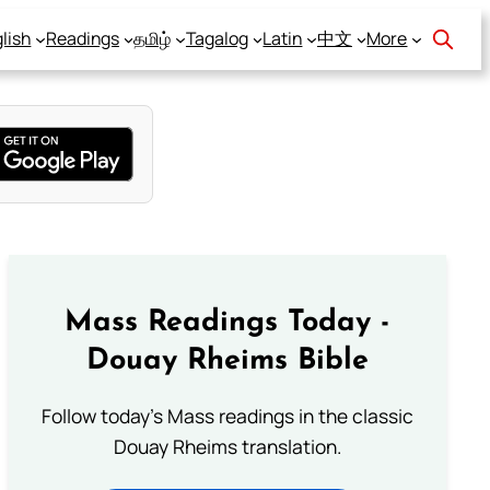
lish
Readings
தமிழ்
Tagalog
Latin
中文
More
Mass Readings Today -
Douay Rheims Bible
Follow today's Mass readings in the classic
Douay Rheims translation.