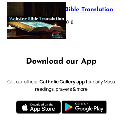
Webster Bible Translation
October 11, 2018
Download our App
Get our official
Catholic Gallery app
for daily Mass
readings, prayers & more