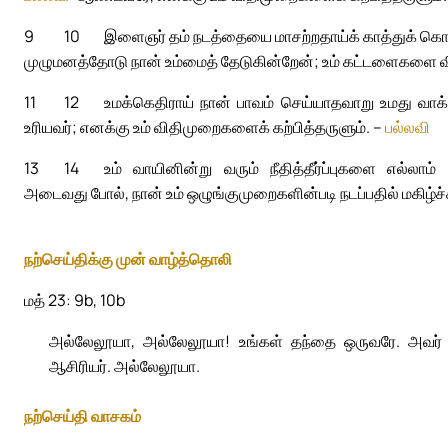
9
10
இளைஞர் தம் நடத்தையை மாசற்றதாய்க் காத்துக் கொள
முழுமனத்தோடு நான் உம்மைத் தேடுகின்றேன்; உம் கட்டளைகளை வ
11
12
உமக்கெதிராய் நான் பாவம் செய்யாதவாறு உமது வாக
உரியவர்; எனக்கு உம் விதிமுறைகளைக் கற்பித்தருளும். –
பல்லவி
13
14
உம் வாயினின்று வரும் நீதித்தீர்ப்புகளை எல்லாம
அடைவது போல், நான் உம் ஒழுங்குமுறைகளின்படி நடப்பதில் மகிழ்ச்
நற்செய்திக்கு முன் வாழ்த்தொலி
மத் 23: 9b, 10b
அல்லேலூயா, அல்லேலூயா! உங்கள் தந்தை ஒருவரே. அவர் வ
ஆசிரியர். அல்லேலூயா.
நற்செய்தி வாசகம்