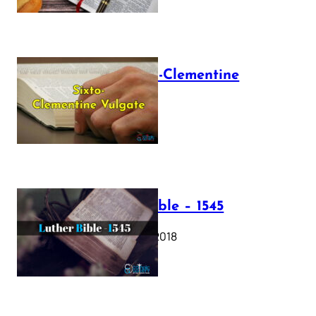
The Sixto-Clementine
Vulgate
July 12, 2025
Luther Bible – 1545
October 17, 2018