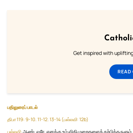
Cathol
Get inspired with uplifti
READ
பதிலுரைப் பாடல்
திபா 119: 9-10. 11-12. 13-14 (பல்லவி: 12b)
பல்லவி:
ஆண்டவரே, எனக்கு உம் விதிமுறைகளைக் கற்பித்தருளும்.