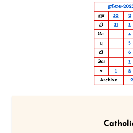
ஜூலை-202
ஞா
30
2
தி
31
3
செ
4
பு
5
வி
6
வெ
7
ச
1
8
Archive
Catholi