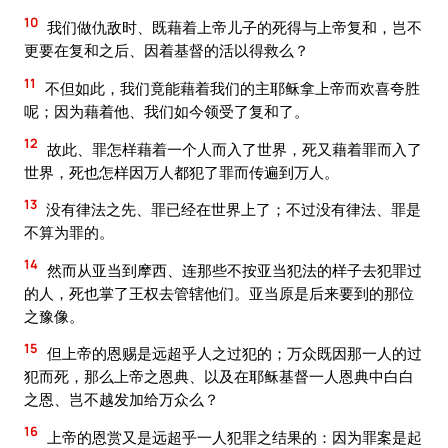
10
我们做仇敌时、既藉着上帝儿子的死得与上帝复和，岂不
更要在复和之后、因着基督的活以得救么？
11
不但如此，我们竟能藉着我们的主耶稣拿上帝而欢喜夸胜
呢；因为藉着他、我们如今领受了复和了。
12
故此、罪怎样藉着一个人而入了世界，死又藉着罪而入了
世界，死也怎样因万人都犯了罪而传遍到万人。
13
没有律法之先、罪已经在世界上了；不过没有律法、罪是
不算为罪的。
14
然而从亚当到摩西、连那些不按亚当犯法的样子去犯罪过
的人，死也掌了王权去管辖他们。亚当原是后来要到的那位
之豫像。
15
但上帝的恩赐是远超乎人之过犯的；万众既因那一人的过
犯而死，那么上帝之恩典、以及在耶稣基督一人恩典中白白
之恩、岂不越发加给万众么？
16
上帝的恩赏又是远超乎一人犯罪之结果的：因为罪案是起