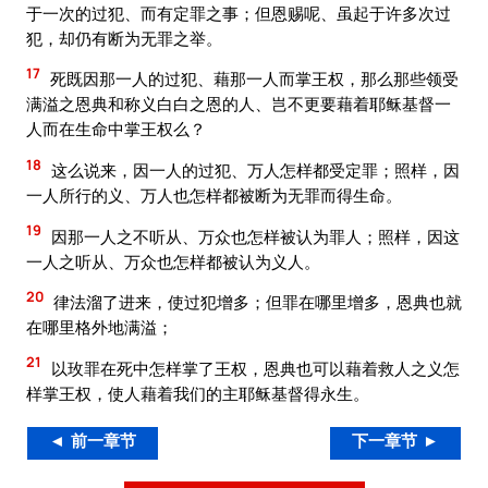
于一次的过犯、而有定罪之事；但恩赐呢、虽起于许多次过
犯，却仍有断为无罪之举。
17
死既因那一人的过犯、藉那一人而掌王权，那么那些领受
满溢之恩典和称义白白之恩的人、岂不更要藉着耶稣基督一
人而在生命中掌王权么？
18
这么说来，因一人的过犯、万人怎样都受定罪；照样，因
一人所行的义、万人也怎样都被断为无罪而得生命。
19
因那一人之不听从、万众也怎样被认为罪人；照样，因这
一人之听从、万众也怎样都被认为义人。
20
律法溜了进来，使过犯增多；但罪在哪里增多，恩典也就
在哪里格外地满溢；
21
以玫罪在死中怎样掌了王权，恩典也可以藉着救人之义怎
样掌王权，使人藉着我们的主耶稣基督得永生。
◄ 前一章节
下一章节 ►