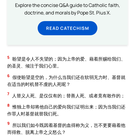
Explore the concise Q&A guide to Catholic faith,
doctrine, and morals by Pope St. Pius X.
READ CATECHISM
5
盼望是令人不失望的；因为上帝的爱、藉着所赐给我们、
的圣灵、倾注于我们心里。
6
假使盼望是空的，为什么当我们还在软弱无力时、基督就
在适当的时机替不虔的人死呢？
7
人替义人死、是仅仅有的；替善人死、或者竟有敢作的；
8
惟独上帝却将他自己的爱向我们证明出来；因为当我们还
作罪人时基督就替我们死。
9
所以我们如今既因着基督的血得称为义，岂不更要藉着他
而得救、脱离上帝之义怒么？