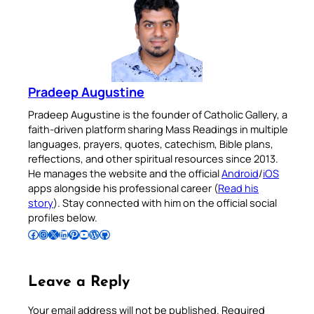
Pradeep Augustine
Pradeep Augustine is the founder of Catholic Gallery, a
faith-driven platform sharing Mass Readings in multiple
languages, prayers, quotes, catechism, Bible plans,
reflections, and other spiritual resources since 2013.
He manages the website and the official
Android
/
iOS
apps alongside his professional career (
Read his
story
). Stay connected with him on the official social
profiles below.
Follow Pradeep on Facebook
Follow Pradeep on Instagram
Follow Pradeep on X
Follow Pradeep on LinkedIn
Follow Pradeep on Pinterest
Subscribe to Pradeep’s Youtube Channel
Follow Pradeep on WordPress
Follow Pradeep on GitHub
Leave a Reply
Your email address will not be published.
Required