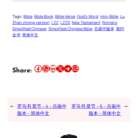
Tags:
Bible
Bible Book
Bible Verse
God’s Word
Holy Bible
Lu
Zhen zhong version
LZZ
LZZS
New Testament
Romans
Simplified Chinese
Simplified Chinese Bible
吕振中版本
新约
全书
简体中文
Share this article on Facebook
Share this article on WhatsApp
Share this article on LinkedIn
Share this article on X
Share this article on Telegram
Email this Article
Share:
←
罗马书 章节 – 4 – 吕振中
罗马书 章节 – 6 – 吕振中
→
版本 – 简体中文
版本 – 简体中文