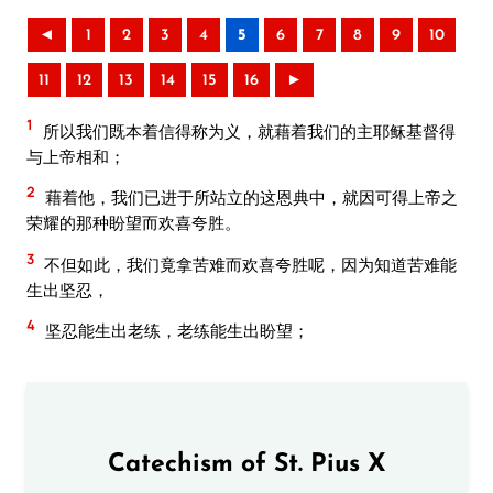
◄
1
2
3
4
5
6
7
8
9
10
11
12
13
14
15
16
►
1
所以我们既本着信得称为义，就藉着我们的主耶稣基督得
与上帝相和；
2
藉着他，我们已进于所站立的这恩典中，就因可得上帝之
荣耀的那种盼望而欢喜夸胜。
3
不但如此，我们竟拿苦难而欢喜夸胜呢，因为知道苦难能
生出坚忍，
4
坚忍能生出老练，老练能生出盼望；
Catechism of St. Pius X