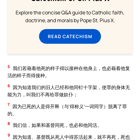
Explore the concise Q&A guide to Catholic faith,
doctrine, and morals by Pope St. Pius X.
READ CATECHISM
5
我们若藉着他死的样子得以接种在他身上，也必藉着他复
活的样子而得接种。
6
因为知道我们的旧人已经和他同钉十字架，使罪的身体无
能为力，叫我们不再给罪做奴仆；
7
因为已死的人是得开释（与‘得称义’一词同字）脱离了罪
的。
8
我们信，如果和基督同死，也必和他同活。
9
因为知道、基督既从死人中得苏活起来，就不再死，死也