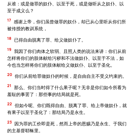
从谁：或是做罪的奴仆、以至于死，或是做听从之奴仆、以
至于成义么？
17
感谢上帝，你们虽曾做罪的奴仆，却已从心里听从你们所
被传授的教训系统，
18
已得自由脱离了罪、给义做奴仆了。
19
我因了你们肉体之软弱、且照人类的说法来讲：你们从前
怎样将你们的肢体献给污秽和不法做奴仆、以至于不法，如
今也当怎样将你们的肢体献给义做奴仆、以至于圣化。
20
你们从前给罪做奴仆的时候，是自由自主不受义约束的。
21
那么、你们当时得了什么果子呢？无非是你们如今所看为
羞耻的事罢了：那些事的结局就是死。
22
但如今呢、你们既得自由、脱离了罪、给上帝做奴仆，就
有果子以至于圣化了：那结局乃是永生。
23
因为罪的工价即是死，然而上帝的恩赐乃是永生、于我们
的主基督耶稣里。