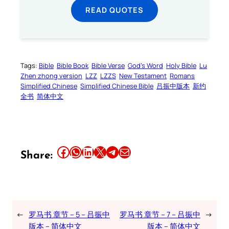
READ QUOTES
Tags:
Bible
Bible Book
Bible Verse
God’s Word
Holy Bible
Lu
Zhen zhong version
LZZ
LZZS
New Testament
Romans
Simplified Chinese
Simplified Chinese Bible
吕振中版本
新约
全书
简体中文
Share this article on Facebook
Share this article on WhatsApp
Share this article on LinkedIn
Share this article on X
Share this article on Telegram
Email this Article
Share:
←
罗马书 章节 – 5 – 吕振中
罗马书 章节 – 7 – 吕振中
→
版本 – 简体中文
版本 – 简体中文