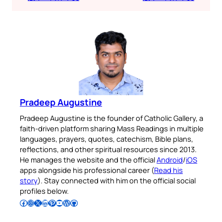
Pradeep Augustine
Pradeep Augustine is the founder of Catholic Gallery, a
faith-driven platform sharing Mass Readings in multiple
languages, prayers, quotes, catechism, Bible plans,
reflections, and other spiritual resources since 2013.
He manages the website and the official
Android
/
iOS
apps alongside his professional career (
Read his
story
). Stay connected with him on the official social
profiles below.
Follow Pradeep on Facebook
Follow Pradeep on Instagram
Follow Pradeep on X
Follow Pradeep on LinkedIn
Follow Pradeep on Pinterest
Subscribe to Pradeep’s Youtube Channel
Follow Pradeep on WordPress
Follow Pradeep on GitHub