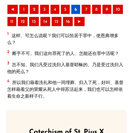
◄
1
2
3
4
5
6
7
8
9
10
11
12
13
14
15
16
►
1
这样、可怎么说呢？我们可以恒居于罪中，使恩典增多
么？
2
断乎不可。我们这向罪死了的人、怎能还在罪中活呢？
3
岂不知、我们凡受过洗归入基督耶稣的、乃是受过洗归入
他的死么？
4
所以我们藉着洗礼和他一同埋葬、归入了死，好叫、基督
怎样藉着父的荣耀从死人中得苏活起来，我们也可以怎样依
着生命之新样子行。
Catechism of St. Pius X