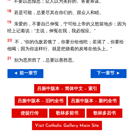
不要以恶报恶；众人以为美好的、务要筹谋。
18
若是可能，总要尽其在你们的、跟众人和睦。
19
亲爱的，不要自己伸冤，宁可给上帝的义怒留地步；因为
经上记着说：“主说，伸冤在我，我必报应。”
20
不，“你的仇敌若饿了，你要分给他吃；若渴了，你要给
他喝；因为你这样行、就是把烧着的炭堆在他头上。”
21
别为恶所胜了，总要以善胜恶。
◄ 前一章节
下一章节 ►
吕振中版本 – 简体中文 – 索引
吕振中版本 – 旧约全书
吕振中版本 – 新约全书
使徒行传
歌林多前书
歌林多后书
Visit Catholic Gallery Main Site