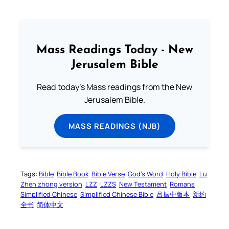
Mass Readings Today - New
Jerusalem Bible
Read today's Mass readings from the New
Jerusalem Bible.
MASS READINGS (NJB)
Tags:
Bible
Bible Book
Bible Verse
God’s Word
Holy Bible
Lu
Zhen zhong version
LZZ
LZZS
New Testament
Romans
Simplified Chinese
Simplified Chinese Bible
吕振中版本
新约
全书
简体中文