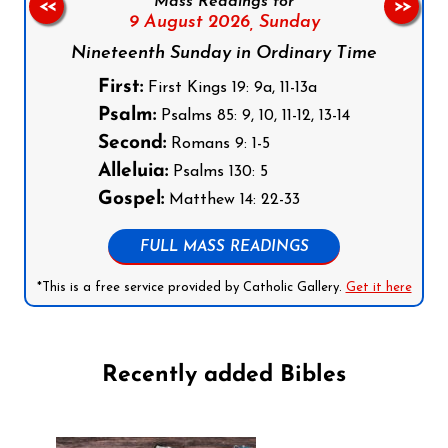
Mass Readings for
<<
>>
9 August 2026,
Sunday
Nineteenth Sunday in Ordinary Time
First:
First Kings 19: 9a, 11-13a
Psalm:
Psalms 85: 9, 10, 11-12, 13-14
Second:
Romans 9: 1-5
Alleluia:
Psalms 130: 5
Gospel:
Matthew 14: 22-33
FULL MASS READINGS
*This is a free service provided by Catholic Gallery.
Get it here
Recently added Bibles