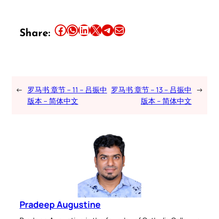
Share this article on Facebook
Share this article on WhatsApp
Share this article on LinkedIn
Share this article on X
Share this article on Telegram
Email this Article
Share:
←
罗马书 章节 – 11 – 吕振中
罗马书 章节 – 13 – 吕振中
→
版本 – 简体中文
版本 – 简体中文
Pradeep Augustine