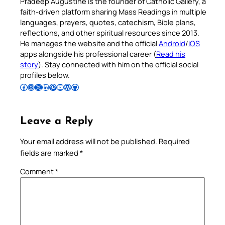
Pradeep Augustine is the founder of Catholic Gallery, a
faith-driven platform sharing Mass Readings in multiple
languages, prayers, quotes, catechism, Bible plans,
reflections, and other spiritual resources since 2013.
He manages the website and the official
Android
/
iOS
apps alongside his professional career (
Read his
story
). Stay connected with him on the official social
profiles below.
Follow Pradeep on Facebook
Follow Pradeep on Instagram
Follow Pradeep on X
Follow Pradeep on LinkedIn
Follow Pradeep on Pinterest
Subscribe to Pradeep’s Youtube Channel
Follow Pradeep on WordPress
Follow Pradeep on GitHub
Leave a Reply
Your email address will not be published.
Required
fields are marked
*
Comment
*