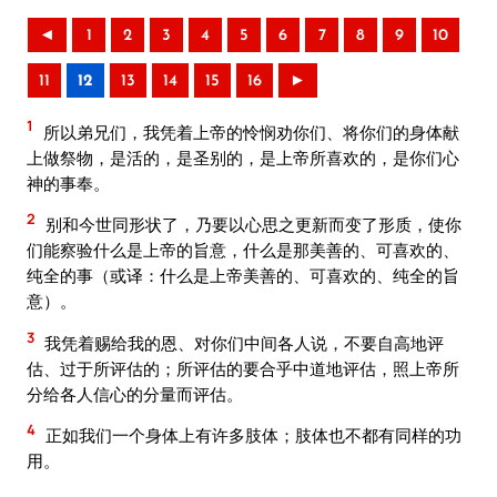
◄
1
2
3
4
5
6
7
8
9
10
11
12
13
14
15
16
►
1
所以弟兄们，我凭着上帝的怜悯劝你们、将你们的身体献
上做祭物，是活的，是圣别的，是上帝所喜欢的，是你们心
神的事奉。
2
别和今世同形状了，乃要以心思之更新而变了形质，使你
们能察验什么是上帝的旨意，什么是那美善的、可喜欢的、
纯全的事（或译：什么是上帝美善的、可喜欢的、纯全的旨
意）。
3
我凭着赐给我的恩、对你们中间各人说，不要自高地评
估、过于所评估的；所评估的要合乎中道地评估，照上帝所
分给各人信心的分量而评估。
4
正如我们一个身体上有许多肢体；肢体也不都有同样的功
用。