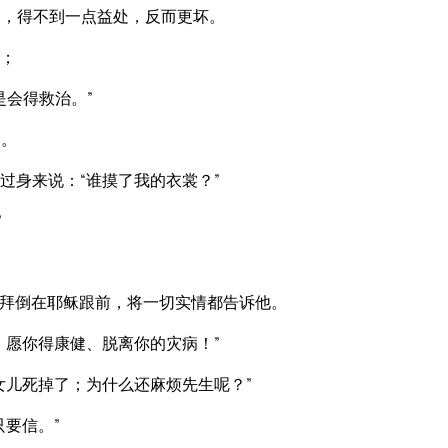
，得不到一点益处，反而更坏。
；
是会得救治。”
了。
过身来说：“谁摸了我的衣裳？”
”
拜倒在耶稣跟前，将一切实情都告诉他。
！愿你得康健、脱离你的灾病！”
女儿死掉了；为什么还麻烦先生呢？”
要信。”