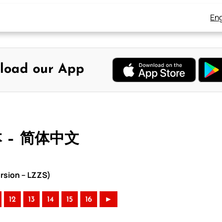
Eng
load our App
本 – 简体中文
rsion – LZZS)
12
13
14
15
16
►