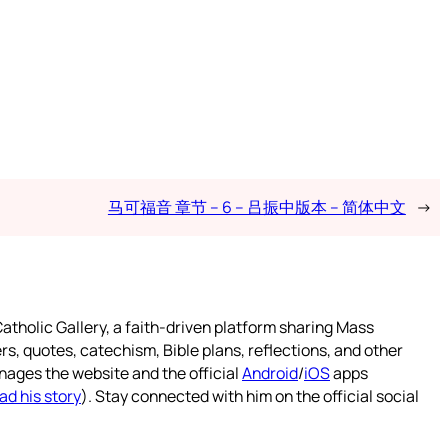
马可福音 章节 – 6 – 吕振中版本 – 简体中文
→
atholic Gallery, a faith-driven platform sharing Mass
rs, quotes, catechism, Bible plans, reflections, and other
nages the website and the official
Android
/
iOS
apps
ad his story
). Stay connected with him on the official social