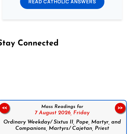
READ CATHOLIC ANSWERS
Stay Connected
on Facebook
Follow us on Instagram
Follow us on X
Subscribe to our YouTube Channel
Follow us on WhatsApp
Mass Readings for
<<
>>
7 August 2026,
Friday
Ordinary Weekday/ Sixtus II, Pope, Martyr, and
Companions, Martyrs/ Cajetan, Priest