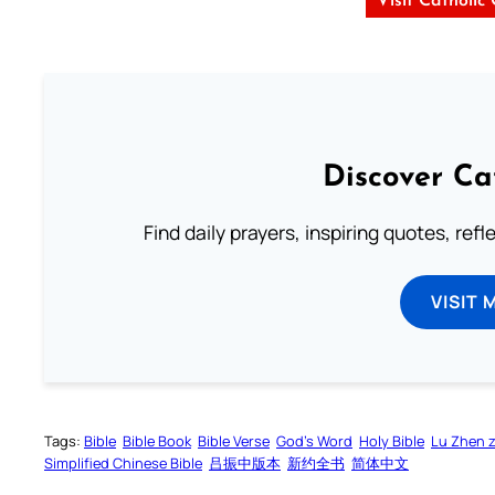
Visit Catholic
Discover Ca
Find daily prayers, inspiring quotes, ref
VISIT 
Tags:
Bible
Bible Book
Bible Verse
God’s Word
Holy Bible
Lu Zhen 
Simplified Chinese Bible
吕振中版本
新约全书
简体中文