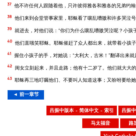
37
他不许任何人跟随着他，只许彼得雅各和雅各的兄弟约翰
38
他们来到会堂管事家里，耶稣看了嚷乱嘈嗷和许多哭泣号
39
就进去，对他们说：“你们为什么嚷乱嘈嗷哭泣呢？小孩
40
他们直嗤笑耶稣。耶稣催赶了众人都出来，就带着小孩子
41
握住小孩子的手，对她说：“大利大，古米！”翻译出来就
42
闺女立刻起来，并且走路；他有十二岁了。他们就大大
43
耶稣再三地叮嘱他们、不要叫人知道这事；又吩咐要给她
◄ 前一章节
吕振中版本 – 简体中文 – 索引
吕振中
马太福音
路