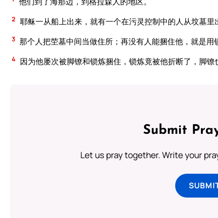
他们到了海那边，到格拉森人的地区。
2
耶稣一从船上出来，就有一个在污灵控制中的人从坟墓里
3
那个人把茔墓中间当做住所；再没有人能捆住他，就是用
4
因为他屡次被脚镣和锁炼捆住，锁炼竟被他折断了，脚镣
Submit Pray
Let us pray together. Write your pr
SUBMI