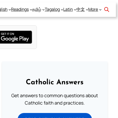
lish
Readings
தமிழ்
Tagalog
Latin
中文
More
Catholic Answers
Get answers to common questions about
Catholic faith and practices.