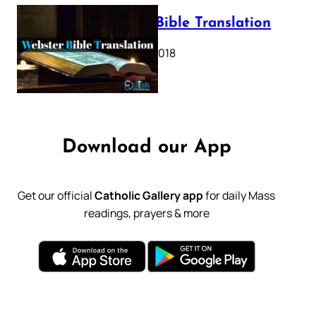
Webster Bible Translation
October 11, 2018
Download our App
Get our official
Catholic Gallery app
for daily Mass
readings, prayers & more