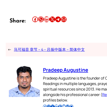
Share this article on Facebook
Share this article on WhatsApp
Share this article on LinkedIn
Share this article on X
Share this article on Telegram
Email this Article
Share:
←
马可福音 章节 – 4 – 吕振中版本 – 简体中文
Pradeep Augustine
Pradeep Augustine is the founder of C
Readings in multiple languages, praye
spiritual resources since 2013. He ma
alongside his professional career (
Re
profiles below.
Follow Pradeep on Facebook
Follow Pradeep on Instagram
Follow Pradeep on X
Follow Pradeep on LinkedIn
Follow Pradeep on Pinterest
Subscribe to Pradeep’s Youtube Channel
Follow Pradeep on WordPress
Follow Pradeep on GitHub