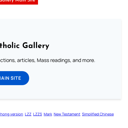
 Gallery Main Site
tholic Gallery
lections, articles, Mass readings, and more.
MAIN SITE
zhong version
LZZ
LZZS
Mark
New Testament
Simplified Chinese