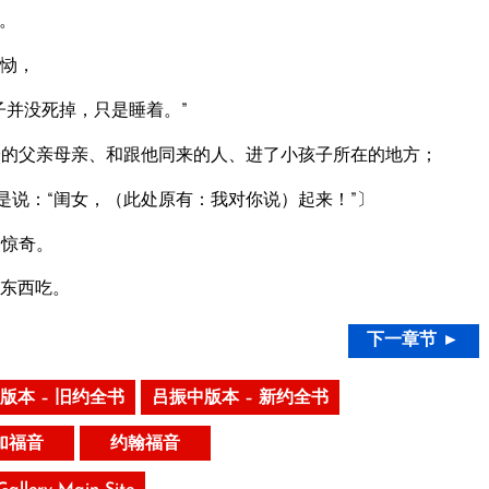
。
恸，
子并没死掉，只是睡着。”
的父亲母亲、和跟他同来的人、进了小孩子所在的地方；
是说：“闺女，（此处原有：我对你说）起来！”〕
的惊奇。
东西吃。
下一章节 ►
版本 – 旧约全书
吕振中版本 – 新约全书
加福音
约翰福音