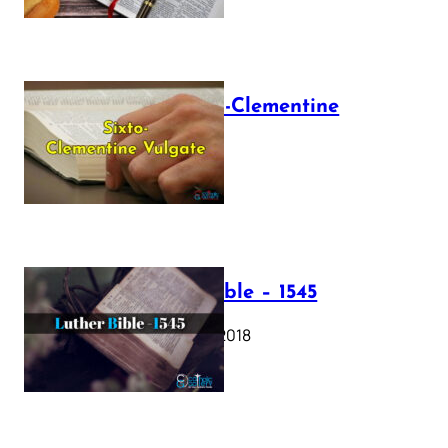
The Sixto-Clementine
Vulgate
July 12, 2025
Luther Bible – 1545
October 17, 2018