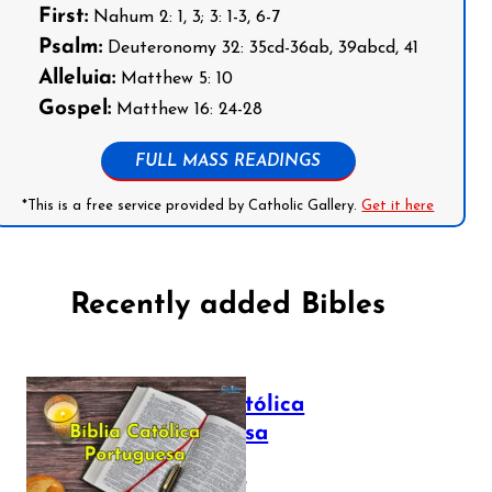
First:
Nahum 2: 1, 3; 3: 1-3, 6-7
Psalm:
Deuteronomy 32: 35cd-36ab, 39abcd, 41
Alleluia:
Matthew 5: 10
Gospel:
Matthew 16: 24-28
FULL MASS READINGS
*This is a free service provided by Catholic Gallery.
Get it here
Recently added Bibles
Bíblia Católica
Portuguesa
July 16, 2025