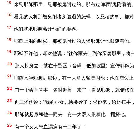
15
来到耶稣那里，见那被鬼附过的、那有过‘军团’鬼附着
16
看见的人将那被鬼附者所遭遇的怎样、以及猪的事、都对
17
他们就求耶稣离开他们的境界。
18
耶稣上船的时侯，那被鬼附过的人求耶稣让他跟随着他。
19
耶稣不许他，却对他说：“往你家去，到你亲属那里，将
20
那人起身去，就在十邑区（音译：低加坡里）宣传耶稣为
21
耶稣又坐船渡到那边，有一大群人聚集围他；他在海边上
22
有一个会堂管事、名叫睚鲁、来了；看见耶稣，就俯伏
23
再三求他说：“我的小女儿快要死了；求你来，给她按手
24
耶稣就起身和他一同去；有一大群人跟着他，拥挤他。
25
有一个女人患血漏病有十二年了；