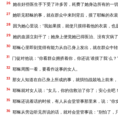
26
她在好些医生手下受了许多苦，耗费了她身边所有的一切
27
她听见耶稣的事，就在群众中来到背后，摸了耶稣的衣裳
28
因为她心里说：“我如果摸，就使只摸得着他的衣裳，也
29
她的血源立刻干了；她身上便觉她已得医治、没有灾病
30
耶稣心里即刻觉得有能力从自己身上发出，就在群众中转
31
门徒对他说：“你看群众拥挤着你，你还说‘谁摸了我’么？
32
耶稣周围一看，要看作这事的女人。
33
那女人知道在自己身上所成的事，就惧怕战兢地上前来，
34
耶稣就对女人说：“女儿，你的信救治了你了；安心去吧
35
耶稣还说着话的时候，有人从会堂管事那里来，说：“你
36
耶稣从旁边听见所说的话，就对会堂管事说：“别怕了，只