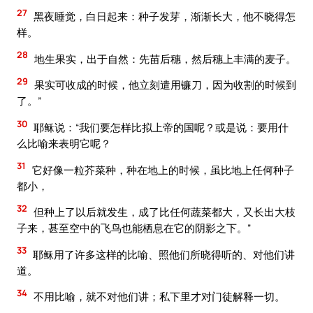
27
黑夜睡觉，白日起来：种子发芽，渐渐长大，他不晓得怎
样。
28
地生果实，出于自然：先苗后穗，然后穗上丰满的麦子。
29
果实可收成的时候，他立刻遣用镰刀，因为收割的时候到
了。”
30
耶稣说：“我们要怎样比拟上帝的国呢？或是说：要用什
么比喻来表明它呢？
31
它好像一粒芥菜种，种在地上的时候，虽比地上任何种子
都小，
32
但种上了以后就发生，成了比任何蔬菜都大，又长出大枝
子来，甚至空中的飞鸟也能栖息在它的阴影之下。”
33
耶稣用了许多这样的比喻、照他们所晓得听的、对他们讲
道。
34
不用比喻，就不对他们讲；私下里才对门徒解释一切。