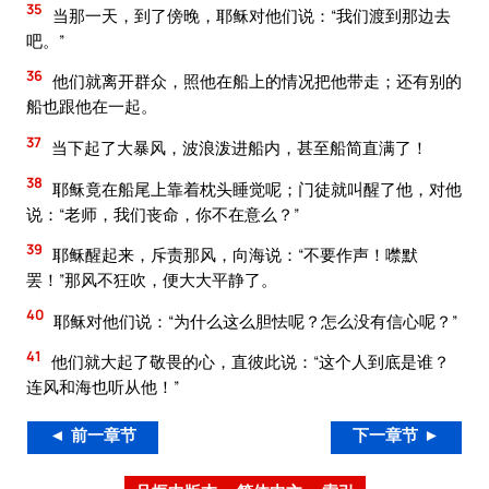
35
当那一天，到了傍晚，耶稣对他们说：“我们渡到那边去
吧。”
36
他们就离开群众，照他在船上的情况把他带走；还有别的
船也跟他在一起。
37
当下起了大暴风，波浪泼进船内，甚至船简直满了！
38
耶稣竟在船尾上靠着枕头睡觉呢；门徒就叫醒了他，对他
说：“老师，我们丧命，你不在意么？”
39
耶稣醒起来，斥责那风，向海说：“不要作声！噤默
罢！”那风不狂吹，便大大平静了。
40
耶稣对他们说：“为什么这么胆怯呢？怎么没有信心呢？”
41
他们就大起了敬畏的心，直彼此说：“这个人到底是谁？
连风和海也听从他！”
◄ 前一章节
下一章节 ►