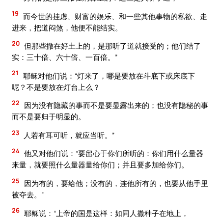
19
而今世的挂虑、财富的娱乐、和一些其他事物的私欲、走
进来，把道闷煞，他便不能结实。
20
但那些撒在好土上的，是那听了道就接受的；他们结了
实：三十倍、六十倍、一百倍。”
21
耶稣对他们说：“灯来了，哪是要放在斗底下或床底下
呢？不是要放在灯台上么？
22
因为没有隐藏的事而不是要显露出来的；也没有隐秘的事
而不是要归于明显的。
23
人若有耳可听，就应当听。”
24
他又对他们说：“要留心于你们所听的：你们用什么量器
来量，就要照什么量器量给你们；并且要多加给你们。
25
因为有的，要给他；没有的，连他所有的，也要从他手里
被夺去。”
26
耶稣说：“上帝的国是这样：如同人撒种子在地上，