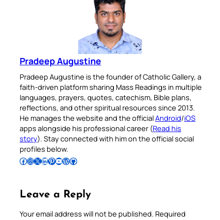
Pradeep Augustine
Pradeep Augustine is the founder of Catholic Gallery, a
faith-driven platform sharing Mass Readings in multiple
languages, prayers, quotes, catechism, Bible plans,
reflections, and other spiritual resources since 2013.
He manages the website and the official
Android
/
iOS
apps alongside his professional career (
Read his
story
). Stay connected with him on the official social
profiles below.
Follow Pradeep on Facebook
Follow Pradeep on Instagram
Follow Pradeep on X
Follow Pradeep on LinkedIn
Follow Pradeep on Pinterest
Subscribe to Pradeep’s Youtube Channel
Follow Pradeep on WordPress
Follow Pradeep on GitHub
Leave a Reply
Your email address will not be published.
Required