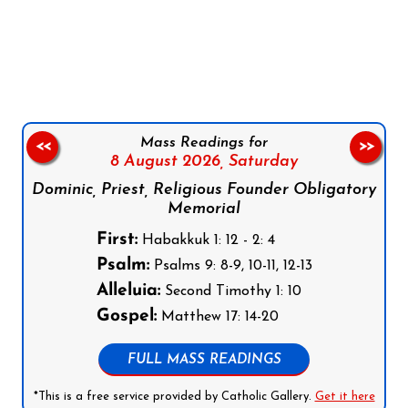
Follow us on Facebook
Follow us on Instagram
Follow us on X
Subscribe to our YouTube Channel
Follow us on WhatsApp
Mass Readings for
<<
>>
8 August 2026,
Saturday
Dominic, Priest, Religious Founder Obligatory
Memorial
First:
Habakkuk 1: 12 - 2: 4
Psalm:
Psalms 9: 8-9, 10-11, 12-13
Alleluia:
Second Timothy 1: 10
Gospel:
Matthew 17: 14-20
FULL MASS READINGS
*This is a free service provided by Catholic Gallery.
Get it here