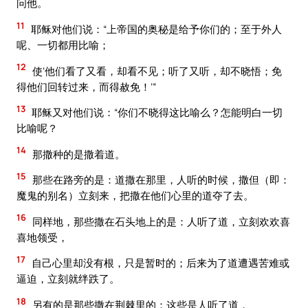
问他。
11
耶稣对他们说：“上帝国的奥秘是给予你们的；至于外人
呢、一切都用比喻；
12
使‘他们看了又看，却看不见；听了又听，却不晓悟；免
得他们回转过来，而得赦免！’”
13
耶稣又对他们说：“你们不晓得这比喻么？怎能明白一切
比喻呢？
14
那撒种的是撒着道。
15
那些在路旁的是：道撒在那里，人听的时候，撒但（即：
魔鬼的别名）立刻来，把撒在他们心里的道夺了去。
16
同样地，那些撒在石头地上的是：人听了道，立刻欢欢喜
喜地领受，
17
自己心里却没有根，只是暂时的；后来为了道遭遇苦难或
逼迫，立刻就绊跌了。
18
另有的是那些撒在荆棘里的：这些是人听了道，