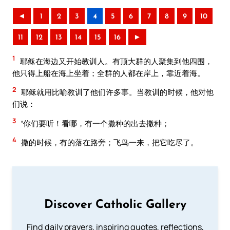
◄
1
2
3
4
5
6
7
8
9
10
11
12
13
14
15
16
►
1
耶稣在海边又开始教训人。有顶大群的人聚集到他四围，
他只得上船在海上坐着；全群的人都在岸上，靠近着海。
2
耶稣就用比喻教训了他们许多事。当教训的时候，他对他
们说：
3
“你们要听！看哪，有一个撒种的出去撒种；
4
撒的时候，有的落在路旁；飞鸟一来，把它吃尽了。
Discover Catholic Gallery
Find daily prayers, inspiring quotes, reflections,