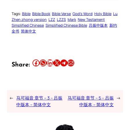
Tags:
Bible
Bible Book
Bible Verse
God’s Word
Holy Bible
Lu
Zhen zhong version
LZZ
LZZS
Mark
New Testament
Simplified Chinese
Simplified Chinese Bible
吕振中版本
新约
全书
简体中文
Share this article on Facebook
Share this article on WhatsApp
Share this article on LinkedIn
Share this article on X
Share this article on Telegram
Email this Article
Share:
←
马可福音 章节 – 3 – 吕振
马可福音 章节 – 5 – 吕振
→
中版本 – 简体中文
中版本 – 简体中文