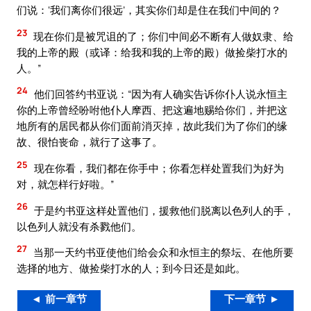
们说：‘我们离你们很远’，其实你们却是住在我们中间的？
23
现在你们是被咒诅的了；你们中间必不断有人做奴隶、给
我的上帝的殿（或译：给我和我的上帝的殿）做捡柴打水的
人。”
24
他们回答约书亚说：“因为有人确实告诉你仆人说永恒主
你的上帝曾经吩咐他仆人摩西、把这遍地赐给你们，并把这
地所有的居民都从你们面前消灭掉，故此我们为了你们的缘
故、很怕丧命，就行了这事了。
25
现在你看，我们都在你手中；你看怎样处置我们为好为
对，就怎样行好啦。”
26
于是约书亚这样处置他们，援救他们脱离以色列人的手，
以色列人就没有杀戮他们。
27
当那一天约书亚使他们给会众和永恒主的祭坛、在他所要
选择的地方、做捡柴打水的人；到今日还是如此。
◄ 前一章节
下一章节 ►