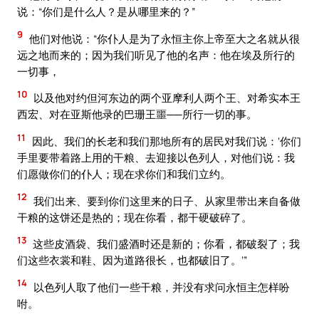
说：“你们是什么人？是从哪里来的？”
9
他们对他说：“你仆人是为了永恒主你上帝至大之名就从很
远之地而来的；因为我们听见了他的名声：他在埃及所行的
一切事，
10
以及他对约但河东边的两个亚摩利人两个王、对希实本王
西宏、对在亚斯他录的巴珊王噩──所行一切的事。
11
因此、我们的长老和我们那地所有的居民对我们说：‘你们
手里要带着路上用的干粮、去迎接以色列人，对他们说：我
们愿做你们的仆人；现在求你们和我们立约。
12
我们出来、要到你们这里来的日子、从家里带出来自备做
干粮的这饼还是热的；现在你看，都干硬破碎了。
13
这些皮酒袋、我们盛酒时还是新的；你看，都破裂了；我
们这些衣裳和鞋、因为道路很长，也都破旧了。’”
14
以色列人取了他们一些干粮，并没有求问永恒主怎样吩
咐。