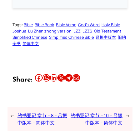
Tags:
Bible
Bible Book
Bible Verse
God’s Word
Holy Bible
Joshua
Lu Zhen zhong version
LZZ
LZZS
Old Testament
Simplified Chinese
Simplified Chinese Bible
吕振中版本
旧约
全书
简体中文
Share this article on Facebook
Share this article on WhatsApp
Share this article on LinkedIn
Share this article on X
Share this article on Telegram
Email this Article
Share:
←
约书亚记 章节 – 8 – 吕振
约书亚记 章节 – 10 – 吕振
→
中版本 – 简体中文
中版本 – 简体中文