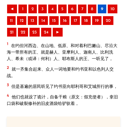
◄
1
2
3
4
5
6
7
8
9
10
11
12
13
14
15
16
17
18
19
20
21
22
23
24
►
1
在约但河西边、在山地、低原、和对着利巴嫩山、尽沿大
海一带所有的王、就是赫人、亚摩利人、迦南人、比利洗
人、希未（或译：何利）人、耶布斯人的王、一听见了，
2
就一齐集合起来、众人一词地要和约书亚和以色列人交
战。
3
但是基遍的居民听见了约书亚向耶利哥和艾城所行的事，
4
他们也就设了诡计，自备干粮（原文：假充使者），拿旧
口袋和破裂修补的旧皮酒袋给驴驮着，