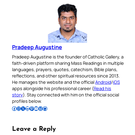
Pradeep Augustine
Pradeep Augustine is the founder of Catholic Gallery, a
faith-driven platform sharing Mass Readings in multiple
languages, prayers, quotes, catechism, Bible plans,
reflections, and other spiritual resources since 2013.
He manages the website and the official
Android
/
iOS
apps alongside his professional career (
Read his
story
). Stay connected with him on the official social
profiles below.
Follow Pradeep on Facebook
Follow Pradeep on Instagram
Follow Pradeep on X
Follow Pradeep on LinkedIn
Follow Pradeep on Pinterest
Subscribe to Pradeep’s Youtube Channel
Follow Pradeep on WordPress
Follow Pradeep on GitHub
Leave a Reply