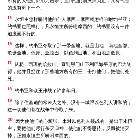
所有的人他们都用刀击杀，直到他们消灭掉为止；凡有气息
的没有剩下一个。
15
永恒主怎样吩咐他的仆人摩西，摩西就怎样吩咐约书亚；
约书亚也照样行；凡永恒主所吩咐摩西的、约书亚没有一件
遍废而不行的。
16
这样，约书亚夺取了那一带全地、就是山地、南地全部、
歌珊全地、低原、亚拉巴、以色列山地、和山地之低原、
17
从爬上西珥的哈拉山、直到黑门山下利巴嫩平原的巴力迦
得；他并且捉住了那些地方所有的王，击打他们，把他们处
死。
18
约书亚和众王作战了许多年日。
19
除了住基遍的希未人之外、没有一城跟以色列人讲和的；
这一切他们都在战争中夺取了来。
20
因为使他们的心顽强、来对以色列人接战的、是出于永恒
主，要把他们尽行杀灭归神，使他们不得恩待，反而被消灭
掉，正如永恒主所吩咐摩西的。