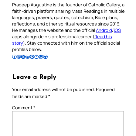
Pradeep Augustine is the founder of Catholic Gallery, a
faith-driven platform sharing Mass Readings in multiple
languages, prayers, quotes, catechism, Bible plans,
reflections, and other spiritual resources since 2013.
He manages the website and the official
Android
/
iOS
apps alongside his professional career (
Read his
story
). Stay connected with him on the official social
profiles below.
Follow Pradeep on Facebook
Follow Pradeep on Instagram
Follow Pradeep on X
Follow Pradeep on LinkedIn
Follow Pradeep on Pinterest
Subscribe to Pradeep’s Youtube Channel
Follow Pradeep on WordPress
Follow Pradeep on GitHub
Leave a Reply
Your email address will not be published.
Required
fields are marked
*
Comment
*