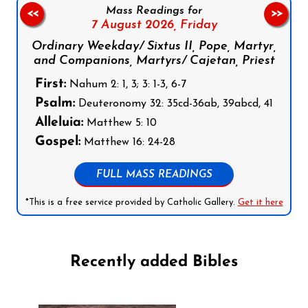
Mass Readings for
<<
>>
7 August 2026,
Friday
Ordinary Weekday/ Sixtus II, Pope, Martyr,
and Companions, Martyrs/ Cajetan, Priest
First:
Nahum 2: 1, 3; 3: 1-3, 6-7
Psalm:
Deuteronomy 32: 35cd-36ab, 39abcd, 41
Alleluia:
Matthew 5: 10
Gospel:
Matthew 16: 24-28
FULL MASS READINGS
*This is a free service provided by Catholic Gallery.
Get it here
Recently added Bibles