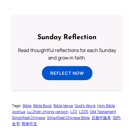
Sunday Reflection
Read thoughtful reflections for each Sunday
and grow in faith.
REFLECT NOW
Tags:
Bible
Bible Book
Bible Verse
God’s Word
Holy Bible
Joshua
Lu Zhen zhong version
LZZ
LZZS
Old Testament
Simplified Chinese
Simplified Chinese Bible
吕振中版本
旧约
全书
简体中文