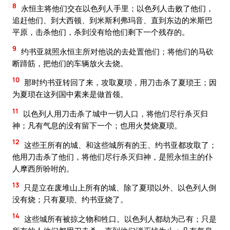
8
永恒主将他们交在以色列人手里；以色列人击败了他们，
追赶他们、到大西顿、到米斯利弗玛音、直到东边的米斯巴
平原，击杀他们，杀到没有给他们剩下一个残存的。
9
约书亚就照永恒主所对他说的去处置他们；将他们的马砍
断蹄筋，把他们的车辆放火去烧。
10
那时约书亚转回了来，攻取夏琐，用刀击杀了夏琐王；因
为夏琐在这列国中素来是做首领。
11
以色列人用刀击杀了城中一切人口，将他们尽行杀灭归
神；凡有气息的没有留下一个；也用火焚烧夏琐。
12
这些王所有的城、和这些城所有的王、约书亚都攻取了；
他用刀击杀了他们，将他们尽行杀灭归神，是照永恒主的仆
人摩西所吩咐的。
13
只是立在废堆山上所有的城、除了夏琐以外、以色列人倒
没有烧；只有夏琐、约书亚烧了。
14
这些城所有被掠之物和牲口。以色列人都劫为己有；只是