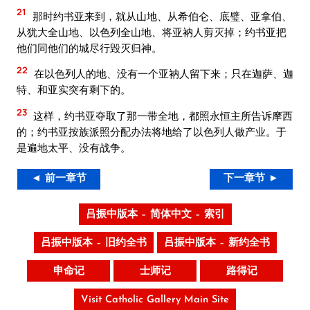
21
那时约书亚来到，就从山地、从希伯仑、底璧、亚拿伯、
从犹大全山地、以色列全山地、将亚衲人剪灭掉；约书亚把
他们同他们的城尽行毁灭归神。
22
在以色列人的地、没有一个亚衲人留下来；只在迦萨、迦
特、和亚实突有剩下的。
23
这样，约书亚夺取了那一带全地，都照永恒主所告诉摩西
的；约书亚按族派照分配办法将地给了以色列人做产业。于
是遍地太平、没有战争。
◄ 前一章节
下一章节 ►
吕振中版本 – 简体中文 – 索引
吕振中版本 – 旧约全书
吕振中版本 – 新约全书
申命记
士师记
路得记
Visit Catholic Gallery Main Site