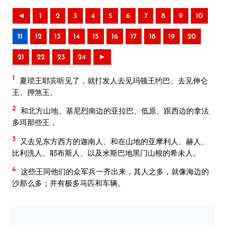
◄
1
2
3
4
5
6
7
8
9
10
11
12
13
14
15
16
17
18
19
20
21
22
23
24
►
1
夏琐王耶宾听见了，就打发人去见玛顿王约巴、去见伸仑
王、押煞王、
2
和北方山地、基尼烈南边的亚拉巴、低原、跟西边的拿法
多珥那些王，
3
又去见东方西方的迦南人、和在山地的亚摩利人、赫人、
比利洗人、耶布斯人、以及米斯巴地黑门山根的希未人。
4
这些王同他们的众军兵一齐出来，其人之多，就像海边的
沙那么多；并有极多马匹和车辆。