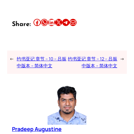
Share this article on Facebook
Share this article on WhatsApp
Share this article on LinkedIn
Share this article on X
Share this article on Telegram
Email this Article
Share:
←
约书亚记 章节 – 10 – 吕振
约书亚记 章节 – 12 – 吕振
→
中版本 – 简体中文
中版本 – 简体中文
Pradeep Augustine