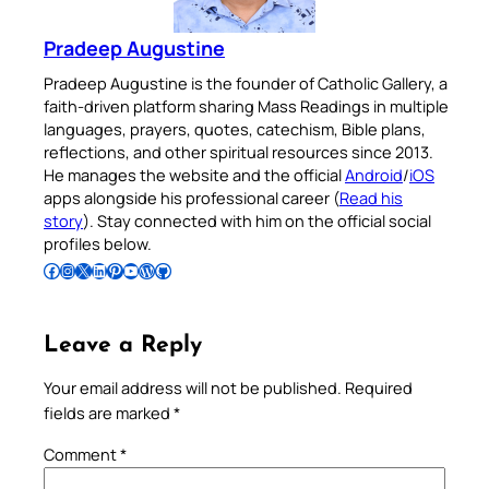
Pradeep Augustine
Pradeep Augustine is the founder of Catholic Gallery, a
faith-driven platform sharing Mass Readings in multiple
languages, prayers, quotes, catechism, Bible plans,
reflections, and other spiritual resources since 2013.
He manages the website and the official
Android
/
iOS
apps alongside his professional career (
Read his
story
). Stay connected with him on the official social
profiles below.
Follow Pradeep on Facebook
Follow Pradeep on Instagram
Follow Pradeep on X
Follow Pradeep on LinkedIn
Follow Pradeep on Pinterest
Subscribe to Pradeep’s Youtube Channel
Follow Pradeep on WordPress
Follow Pradeep on GitHub
Leave a Reply
Your email address will not be published.
Required
fields are marked
*
Comment
*