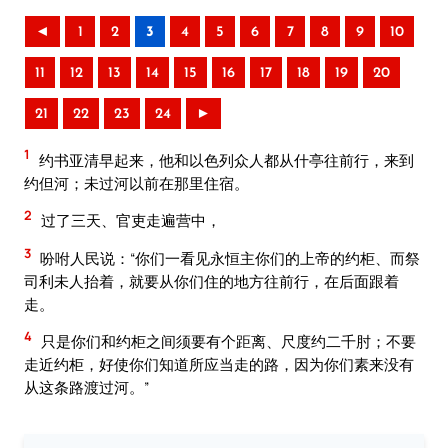
◄
1
2
3
4
5
6
7
8
9
10
11
12
13
14
15
16
17
18
19
20
21
22
23
24
►
1
约书亚清早起来，他和以色列众人都从什亭往前行，来到
约但河；未过河以前在那里住宿。
2
过了三天、官吏走遍营中，
3
吩咐人民说：“你们一看见永恒主你们的上帝的约柜、而祭
司利未人抬着，就要从你们住的地方往前行，在后面跟着
走。
4
只是你们和约柜之间须要有个距离、尺度约二千肘；不要
走近约柜，好使你们知道所应当走的路，因为你们素来没有
从这条路渡过河。”