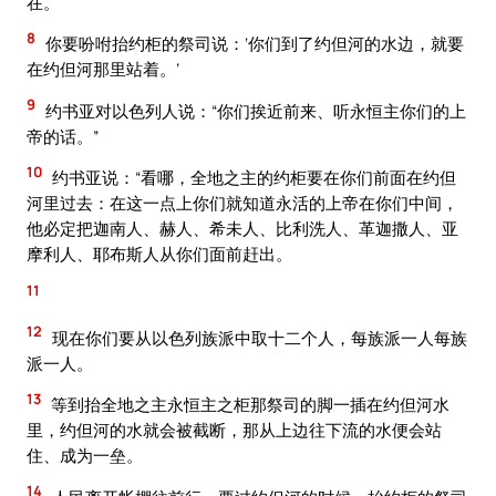
在。
8
你要吩咐抬约柜的祭司说：‘你们到了约但河的水边，就要
在约但河那里站着。’
9
约书亚对以色列人说：“你们挨近前来、听永恒主你们的上
帝的话。”
10
约书亚说：“看哪，全地之主的约柜要在你们前面在约但
河里过去：在这一点上你们就知道永活的上帝在你们中间，
他必定把迦南人、赫人、希未人、比利洗人、革迦撒人、亚
摩利人、耶布斯人从你们面前赶出。
11
12
现在你们要从以色列族派中取十二个人，每族派一人每族
派一人。
13
等到抬全地之主永恒主之柜那祭司的脚一插在约但河水
里，约但河的水就会被截断，那从上边往下流的水便会站
住、成为一垒。
14