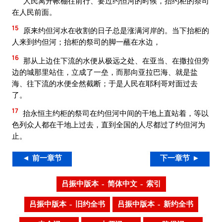
人民离开帐棚往前行、要过约但河的时候，抬约柜的祭司
在人民前面。
15
原来约但河水在收割的日子总是涨满河岸的。当下抬柜的
人来到约但河；抬柜的祭司的脚一蘸在水边，
16
那从上边住下流的水便从极远之处、在亚当、在撒拉但旁
边的城那里站住，立成了一垒，而那向亚拉巴海、就是盐
海、往下流的水便全然截断；于是人民在耶利哥对面过去
了。
17
抬永恒主约柜的祭司在约但河中间的干地上直站着，等以
色列众人都在干地上过去，直到全国的人尽都过了约但河为
止。
◄ 前一章节
下一章节 ►
吕振中版本 – 简体中文 – 索引
吕振中版本 – 旧约全书
吕振中版本 – 新约全书