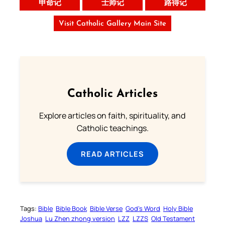
申命记
士师记
路得记
Visit Catholic Gallery Main Site
Catholic Articles
Explore articles on faith, spirituality, and
Catholic teachings.
READ ARTICLES
Tags:
Bible
Bible Book
Bible Verse
God’s Word
Holy Bible
Joshua
Lu Zhen zhong version
LZZ
LZZS
Old Testament