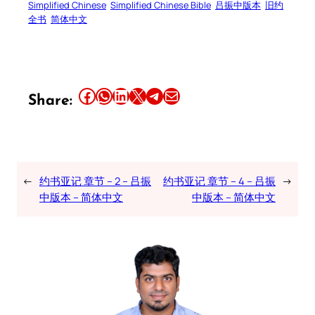
Simplified Chinese
Simplified Chinese Bible
吕振中版本
旧约
全书
简体中文
Share this article on Facebook
Share this article on WhatsApp
Share this article on LinkedIn
Share this article on X
Share this article on Telegram
Email this Article
Share:
←
约书亚记 章节 – 2 – 吕振
约书亚记 章节 – 4 – 吕振
→
中版本 – 简体中文
中版本 – 简体中文