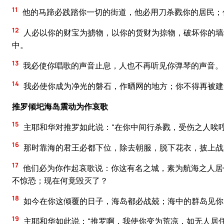
11
他的马蹄必践踏你一切的街道，他必用刀杀戮你的居民；
12
人必以你的财宝为掳物，以你的货财为掠物，破坏你的墙
中。
13
我必使你唱歌的声音止息，人也不再听见你弹琴的声音。
14
我必使你成为净光的磐石，作晒网的地方；你不得再被建
推罗倾圯海岛震动为作哀歌
15
主耶和华对推罗如此说：“在你中间行杀戮，受伤之人唉
16
那时靠海的君王必都下位，除去朝服，脱下花衣，披上战
17
他们必为你作起哀歌说：你这有名之城，素为航海之人居
不惊恐；现在何竟毁灭了？
18
如今在你这倾覆的日子，海岛都必战兢；海中的群岛见你
19
主耶和华如此说：“推罗啊，我使你变为荒凉，如无人居