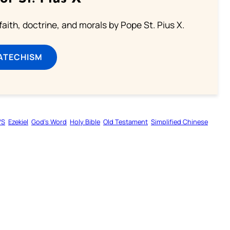
aith, doctrine, and morals by Pope St. Pius X.
ATECHISM
VS
Ezekiel
God’s Word
Holy Bible
Old Testament
Simplified Chinese