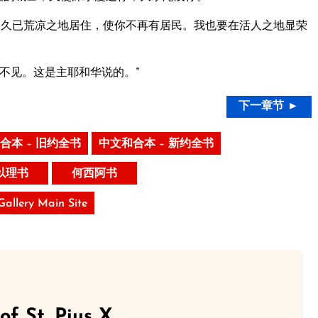
久已荒凉之地居住，使你不再有居民。我也要在活人之地显荣
不见。这是主耶和华说的。”
下一章节 ►
合本 – 旧约全书
中文和合本 – 新约全书
以理书
何西阿书
 Gallery Main Site
of St. Pius X