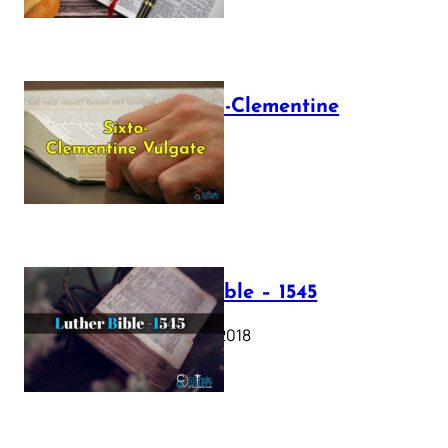
The Sixto-Clementine
Vulgate
July 12, 2025
Luther Bible – 1545
October 17, 2018