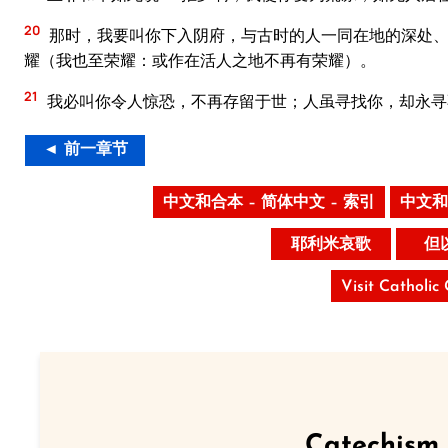
20
那时，我要叫你下入阴府，与古时的人一同在地的深处、
耀（我也至荣耀：或作在活人之地不再有荣耀）。
21
我必叫你令人惊恐，不再存留于世；人虽寻找你，却永寻
◄ 前一章节
中文和合本 – 简体中文 – 索引
中文和
耶利米哀歌
但
Visit Catholic
Catechism 