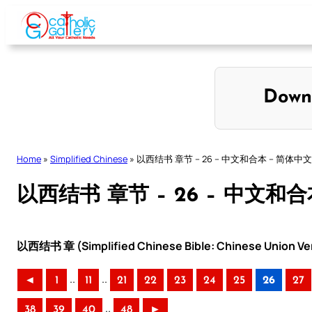
Skip
to
content
Down
Home
»
Simplified Chinese
»
以西结书 章节 – 26 – 中文和合本 – 简体中文
以西结书 章节 – 26 – 中文和
以西结书 章 (Simplified Chinese Bible: Chinese Union Ve
..
..
◄
1
11
21
22
23
24
25
26
27
..
38
39
40
48
►