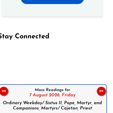
Stay Connected
on Facebook
Follow us on Instagram
Follow us on X
Subscribe to our YouTube Channel
Follow us on WhatsApp
Mass Readings for
<<
>>
7 August 2026,
Friday
Ordinary Weekday/ Sixtus II, Pope, Martyr, and
Companions, Martyrs/ Cajetan, Priest