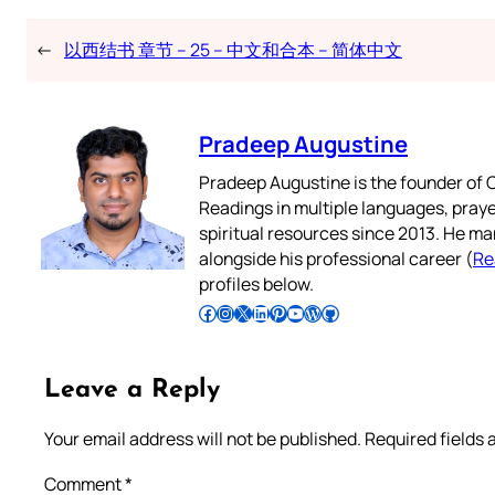
←
以西结书 章节 – 25 – 中文和合本 – 简体中文
Pradeep Augustine
Pradeep Augustine is the founder of C
Readings in multiple languages, praye
spiritual resources since 2013. He ma
alongside his professional career (
Re
profiles below.
Follow Pradeep on Facebook
Follow Pradeep on Instagram
Follow Pradeep on X
Follow Pradeep on LinkedIn
Follow Pradeep on Pinterest
Subscribe to Pradeep’s Youtube Channel
Follow Pradeep on WordPress
Follow Pradeep on GitHub
Leave a Reply
Your email address will not be published.
Required fields
Comment
*