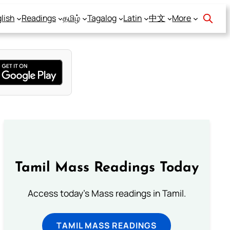
lish
Readings
தமிழ்
Tagalog
Latin
中文
More
Tamil Mass Readings Today
Access today's Mass readings in Tamil.
TAMIL MASS READINGS