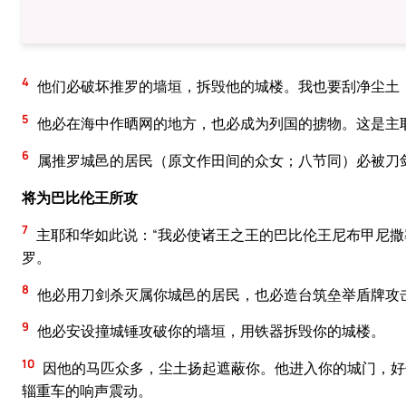
4
他们必破坏推罗的墙垣，拆毁他的城楼。我也要刮净尘土
5
他必在海中作晒网的地方，也必成为列国的掳物。这是主
6
属推罗城邑的居民（原文作田间的众女；八节同）必被刀
将为巴比伦王所攻
7
主耶和华如此说：“我必使诸王之王的巴比伦王尼布甲尼
罗。
8
他必用刀剑杀灭属你城邑的居民，也必造台筑垒举盾牌攻
9
他必安设撞城锤攻破你的墙垣，用铁器拆毁你的城楼。
10
因他的马匹众多，尘土扬起遮蔽你。他进入你的城门，好
辎重车的响声震动。