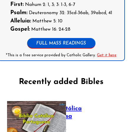
First:
Nahum 2: 1, 3; 3: 1-3, 6-7
Psalm:
Deuteronomy 32: 35cd-36ab, 39abcd, 41
Alleluia:
Matthew 5: 10
Gospel:
Matthew 16: 24-28
FULL MASS READINGS
*This is a free service provided by Catholic Gallery.
Get it here
Recently added Bibles
Bíblia Católica
Portuguesa
July 16, 2025