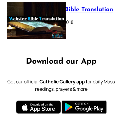
Webster Bible Translation
October 11, 2018
Download our App
Get our official
Catholic Gallery app
for daily Mass
readings, prayers & more