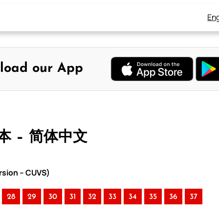
Eng
load our App
合本 – 简体中文
rsion – CUVS)
28
29
30
31
32
33
34
35
36
37