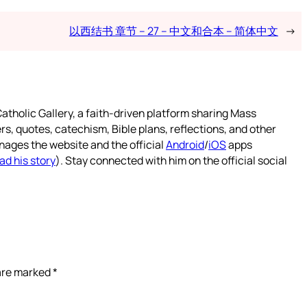
以西结书 章节 – 27 – 中文和合本 – 简体中文
→
atholic Gallery, a faith-driven platform sharing Mass
rs, quotes, catechism, Bible plans, reflections, and other
nages the website and the official
Android
/
iOS
apps
ad his story
). Stay connected with him on the official social
 are marked
*