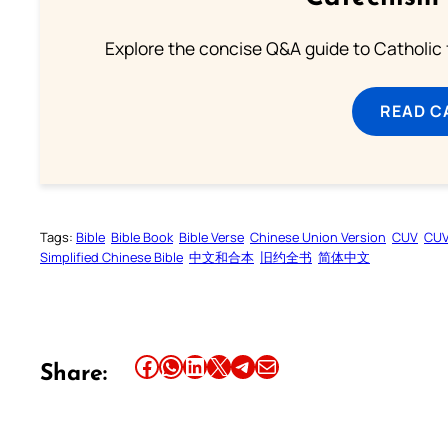
Explore the concise Q&A guide to Catholic f
READ C
Tags:
Bible
Bible Book
Bible Verse
Chinese Union Version
CUV
CU
Simplified Chinese Bible
中文和合本
旧约全书
简体中文
Share this article on Facebook
Share this article on WhatsApp
Share this article on LinkedIn
Share this article on X
Share this article on Telegram
Email this Article
Share: