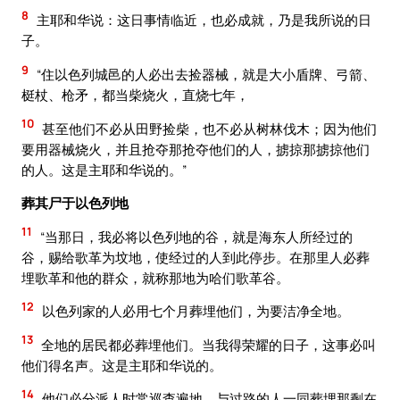
8
主耶和华说：这日事情临近，也必成就，乃是我所说的日
子。
9
“住以色列城邑的人必出去捡器械，就是大小盾牌、弓箭、
梃杖、枪矛，都当柴烧火，直烧七年，
10
甚至他们不必从田野捡柴，也不必从树林伐木；因为他们
要用器械烧火，并且抢夺那抢夺他们的人，掳掠那掳掠他们
的人。这是主耶和华说的。”
葬其尸于以色列地
11
“当那日，我必将以色列地的谷，就是海东人所经过的
谷，赐给歌革为坟地，使经过的人到此停步。在那里人必葬
埋歌革和他的群众，就称那地为哈们歌革谷。
12
以色列家的人必用七个月葬埋他们，为要洁净全地。
13
全地的居民都必葬埋他们。当我得荣耀的日子，这事必叫
他们得名声。这是主耶和华说的。
14
他们必分派人时常巡查遍地，与过路的人一同葬埋那剩在