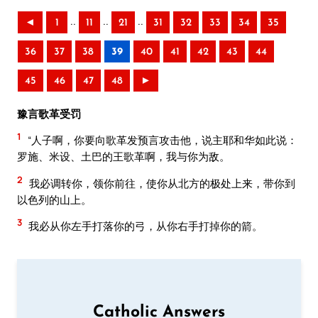
..
..
..
◄
1
11
21
31
32
33
34
35
36
37
38
39
40
41
42
43
44
45
46
47
48
►
豫言歌革受罚
1
“人子啊，你要向歌革发预言攻击他，说主耶和华如此说：
罗施、米设、土巴的王歌革啊，我与你为敌。
2
我必调转你，领你前往，使你从北方的极处上来，带你到
以色列的山上。
3
我必从你左手打落你的弓，从你右手打掉你的箭。
Catholic Answers