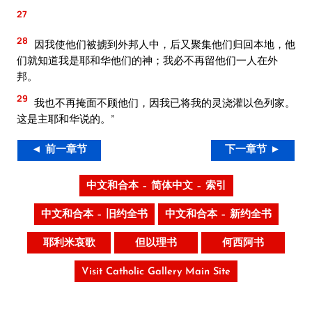
27
28
因我使他们被掳到外邦人中，后又聚集他们归回本地，他
们就知道我是耶和华他们的神；我必不再留他们一人在外
邦。
29
我也不再掩面不顾他们，因我已将我的灵浇灌以色列家。
这是主耶和华说的。”
◄ 前一章节
下一章节 ►
中文和合本 – 简体中文 – 索引
中文和合本 – 旧约全书
中文和合本 – 新约全书
耶利米哀歌
但以理书
何西阿书
Visit Catholic Gallery Main Site