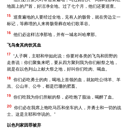
地面上的尸首，好洁净全地。过了七个月，他们还要巡查。
15
巡查遍地的人要经过全地，见有人的骸骨，就在旁边立一
标记，等葬埋的人来将骸骨葬在哈们歌革谷。
16
他们必这样洁净那地，并有一城名叫哈摩那。
飞鸟食其肉饮其血
17
“人子啊，主耶和华如此说：你要对各类的飞鸟和田野的
走兽说：你们聚集来吧，要从四方聚到我为你们献祭之地，
就是在以色列山上献大祭之地，好叫你们吃肉、喝血。
18
你们必吃勇士的肉，喝地上首领的血，就如吃公绵羊、羊
羔、公山羊、公牛，都是巴珊的肥畜。
19
你们吃我为你们所献的祭，必吃饱了脂油，喝醉了血。
20
你们必在我席上饱吃马匹和坐车的人，并勇士和一切的战
士。这是主耶和华说的。”
以色列家因罪被弃