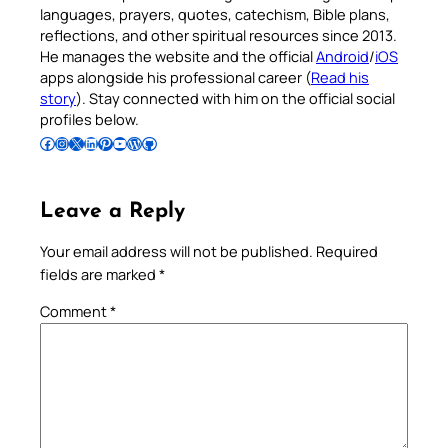
languages, prayers, quotes, catechism, Bible plans,
reflections, and other spiritual resources since 2013.
He manages the website and the official
Android
/
iOS
apps alongside his professional career (
Read his
story
). Stay connected with him on the official social
profiles below.
Follow Pradeep on Facebook
Follow Pradeep on Instagram
Follow Pradeep on X
Follow Pradeep on LinkedIn
Follow Pradeep on Pinterest
Subscribe to Pradeep’s Youtube Channel
Follow Pradeep on WordPress
Follow Pradeep on GitHub
Leave a Reply
Your email address will not be published.
Required
fields are marked
*
Comment
*