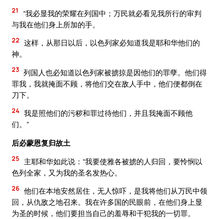
21
“我必显我的荣耀在列国中；万民就必看见我所行的审判
与我在他们身上所加的手。
22
这样，从那日以后，以色列家必知道我是耶和华他们的
神。
23
列国人也必知道以色列家被掳掠是因他们的罪孽。他们得
罪我，我就掩面不顾，将他们交在敌人手中，他们便都倒在
刀下。
24
我是照他们的污秽和罪过待他们，并且我掩面不顾他
们。”
后必蒙恩复归故土
25
主耶和华如此说：“我要使雅各被掳的人归回，要怜悯以
色列全家，又为我的圣名发热心。
26
他们在本地安然居住，无人惊吓，是我将他们从万民中领
回，从仇敌之地召来。我在许多国的民眼前，在他们身上显
为圣的时候，他们要担当自己的羞辱和干犯我的一切罪。