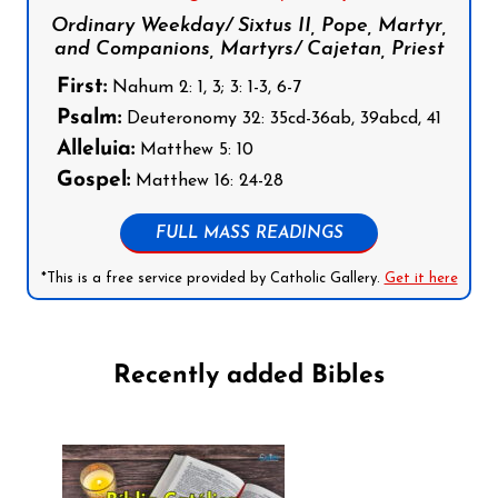
Ordinary Weekday/ Sixtus II, Pope, Martyr,
and Companions, Martyrs/ Cajetan, Priest
First:
Nahum 2: 1, 3; 3: 1-3, 6-7
Psalm:
Deuteronomy 32: 35cd-36ab, 39abcd, 41
Alleluia:
Matthew 5: 10
Gospel:
Matthew 16: 24-28
FULL MASS READINGS
*This is a free service provided by Catholic Gallery.
Get it here
Recently added Bibles