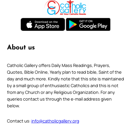
About us
Catholic Gallery offers Daily Mass Readings, Prayers,
Quotes, Bible Online, Yearly plan to read bible, Saint of the
day and much more. Kindly note that this site is maintained
by a small group of enthusiastic Catholics and this is not
from any Church or any Religious Organization. For any
queries contact us through the e-mail address given
below.
Contact us:
info@catholicgallery.org