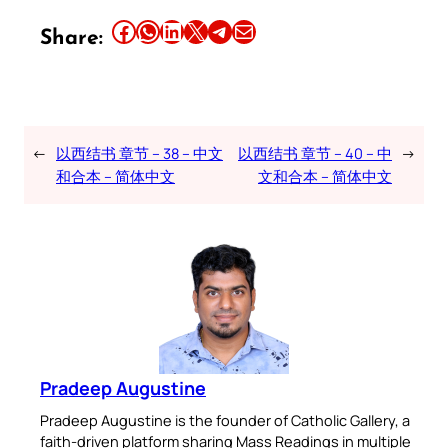
Share this article on Facebook
Share this article on WhatsApp
Share this article on LinkedIn
Share this article on X
Share this article on Telegram
Email this Article
Share:
←
以西结书 章节 – 38 – 中文
以西结书 章节 – 40 – 中
→
和合本 – 简体中文
文和合本 – 简体中文
Pradeep Augustine
Pradeep Augustine is the founder of Catholic Gallery, a
faith-driven platform sharing Mass Readings in multiple