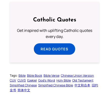
Catholic Quotes
Get inspired with uplifting Catholic quotes
every day.
READ QUOTES
Tags:
Bible
Bible Book
Bible Verse
Chinese Union Version
CUV
CUVS
Ezekiel
God’s Word
Holy Bible
Old Testament
Simplified Chinese
Simplified Chinese Bible
中文和合本
旧约
全书
简体中文