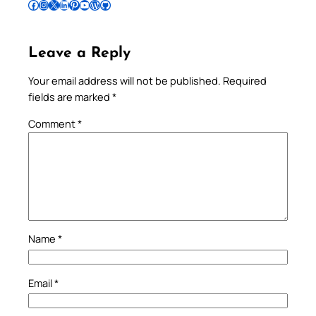
Follow Pradeep on Facebook
Follow Pradeep on Instagram
Follow Pradeep on X
Follow Pradeep on LinkedIn
Follow Pradeep on Pinterest
Subscribe to Pradeep’s Youtube Channel
Follow Pradeep on WordPress
Follow Pradeep on GitHub
Leave a Reply
Your email address will not be published.
Required
fields are marked
*
Comment
*
Name
*
Email
*