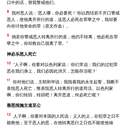
口中的话，替我警戒他们。
8
我对恶人说：‘恶人哪，你必要死！’你以西结若不开口警戒
恶人，使他离开所行的道，这恶人必死在罪孽之中，我却要
向你讨他丧命的罪（原文作血）。
9
倘若你警戒恶人转离所行的道，他仍不转离，他必死在罪
孽之中，你却救自己脱离了罪。”
神必乐恶人死亡
10
“人子啊，你要对以色列家说：‘你们常说：我们的过犯罪
恶在我们身上，我们必因此消灭，怎能存活呢？’
11
你对他们说，主耶和华说：我指着我的永生起誓，我断不
喜悦恶人死亡，惟喜悦恶人转离所行的道而活。以色列家
啊，你们转回，转回吧！离开恶道，何必死亡呢？
善恶报施主道至公
12
人子啊，你要对本国的人民说：义人的义，在犯罪之日不
能救他；至于恶人的恶，在他转离恶行之日也不能使他倾