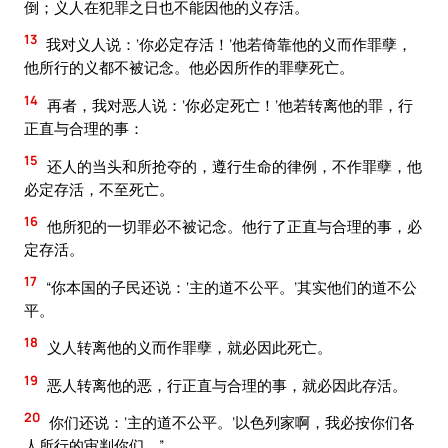
倒；义人在犯罪之日也不能因他的义存活。
13
我对义人说：‘你必定存活！’他若倚靠他的义而作罪孽，
他所行的义都不被记念。他必因所作的罪孽死亡。
14
再者，我对恶人说：‘你必定死亡！’他若转离他的罪，行
正直与合理的事：
15
还人的当头和所抢夺的，遵行生命的律例，不作罪孽，他
必定存活，不至死亡。
16
他所犯的一切罪必不被记念。他行了正直与合理的事，必
定存活。
17
“你本国的子民还说：‘主的道不公平。’其实他们的道不公
平。
18
义人转离他的义而作罪孽，就必因此死亡。
19
恶人转离他的恶，行正直与合理的事，就必因此存活。
20
你们还说：‘主的道不公平。’以色列家啊，我必按你们各
人所行的审判你们。”