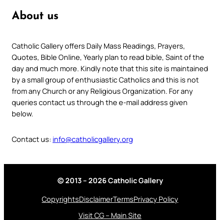
About us
Catholic Gallery offers Daily Mass Readings, Prayers,
Quotes, Bible Online, Yearly plan to read bible, Saint of the
day and much more. Kindly note that this site is maintained
by a small group of enthusiastic Catholics and this is not
from any Church or any Religious Organization. For any
queries contact us through the e-mail address given
below.
Contact us:
info@catholicgallery.org
© 2013 – 2026 Catholic Gallery
Copyrights
Disclaimer
Terms
Privacy Policy
Visit CG – Main Site