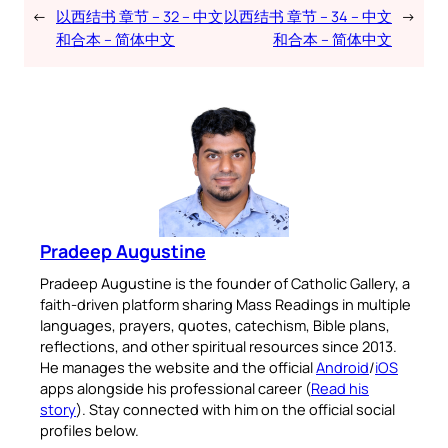
←
以西结书 章节 – 32 – 中文
以西结书 章节 – 34 – 中文
→
和合本 – 简体中文
和合本 – 简体中文
Pradeep Augustine
Pradeep Augustine is the founder of Catholic Gallery, a
faith-driven platform sharing Mass Readings in multiple
languages, prayers, quotes, catechism, Bible plans,
reflections, and other spiritual resources since 2013.
He manages the website and the official
Android
/
iOS
apps alongside his professional career (
Read his
story
). Stay connected with him on the official social
profiles below.