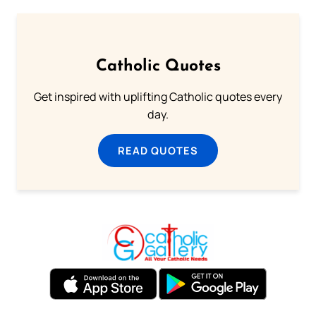
Catholic Quotes
Get inspired with uplifting Catholic quotes every
day.
READ QUOTES