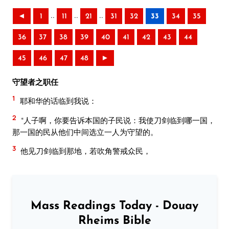
..
..
..
◄
1
11
21
31
32
33
34
35
36
37
38
39
40
41
42
43
44
45
46
47
48
►
守望者之职任
1
耶和华的话临到我说：
2
“人子啊，你要告诉本国的子民说：我使刀剑临到哪一国，
那一国的民从他们中间选立一人为守望的。
3
他见刀剑临到那地，若吹角警戒众民，
Mass Readings Today - Douay
Rheims Bible