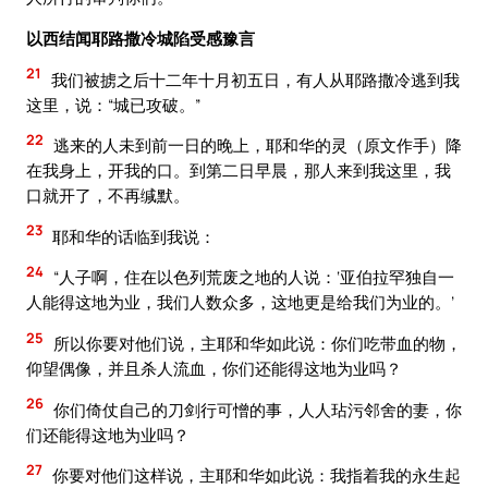
以西结闻耶路撒冷城陷受感豫言
21
我们被掳之后十二年十月初五日，有人从耶路撒冷逃到我
这里，说：“城已攻破。”
22
逃来的人未到前一日的晚上，耶和华的灵（原文作手）降
在我身上，开我的口。到第二日早晨，那人来到我这里，我
口就开了，不再缄默。
23
耶和华的话临到我说：
24
“人子啊，住在以色列荒废之地的人说：‘亚伯拉罕独自一
人能得这地为业，我们人数众多，这地更是给我们为业的。’
25
所以你要对他们说，主耶和华如此说：你们吃带血的物，
仰望偶像，并且杀人流血，你们还能得这地为业吗？
26
你们倚仗自己的刀剑行可憎的事，人人玷污邻舍的妻，你
们还能得这地为业吗？
27
你要对他们这样说，主耶和华如此说：我指着我的永生起