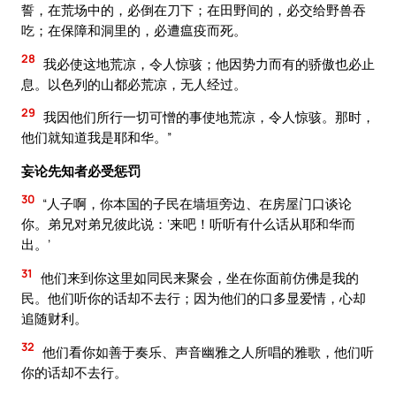
誓，在荒场中的，必倒在刀下；在田野间的，必交给野兽吞
吃；在保障和洞里的，必遭瘟疫而死。
28
我必使这地荒凉，令人惊骇；他因势力而有的骄傲也必止
息。以色列的山都必荒凉，无人经过。
29
我因他们所行一切可憎的事使地荒凉，令人惊骇。那时，
他们就知道我是耶和华。”
妄论先知者必受惩罚
30
“人子啊，你本国的子民在墙垣旁边、在房屋门口谈论
你。弟兄对弟兄彼此说：‘来吧！听听有什么话从耶和华而
出。’
31
他们来到你这里如同民来聚会，坐在你面前仿佛是我的
民。他们听你的话却不去行；因为他们的口多显爱情，心却
追随财利。
32
他们看你如善于奏乐、声音幽雅之人所唱的雅歌，他们听
你的话却不去行。