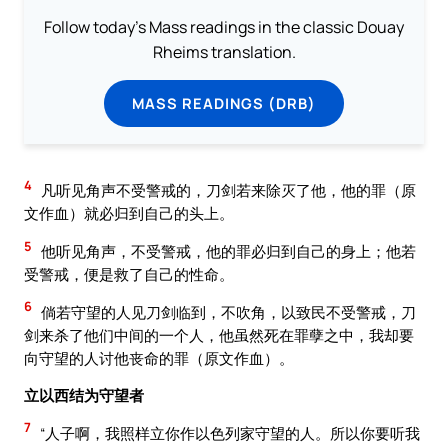
Follow today's Mass readings in the classic Douay
Rheims translation.
MASS READINGS (DRB)
4
凡听见角声不受警戒的，刀剑若来除灭了他，他的罪（原
文作血）就必归到自己的头上。
5
他听见角声，不受警戒，他的罪必归到自己的身上；他若
受警戒，便是救了自己的性命。
6
倘若守望的人见刀剑临到，不吹角，以致民不受警戒，刀
剑来杀了他们中间的一个人，他虽然死在罪孽之中，我却要
向守望的人讨他丧命的罪（原文作血）。
立以西结为守望者
7
“人子啊，我照样立你作以色列家守望的人。所以你要听我