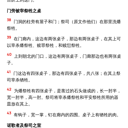
门旁被宰祭牲之桌
38
门洞的柱旁有屋子和门；祭司（原文作他们）在那里洗燔
祭牲。
39
在门廊内，这边有两张桌子，那边有两张桌子，在其上可
以宰杀燔祭牲、赎罪祭牲，和赎愆祭牲。
40
上到朝北的门口，这边有两张桌子，门廊那边也有两张桌
子。
41
门这边有四张桌子，那边有四张桌子，共八张；在其上祭
司宰杀牺牲。
42
为燔祭牲有四张桌子，是凿过的石头做成的，长一肘半，
宽一肘半，高一肘。祭司将宰杀燔祭牲和平安祭牲所用的器
皿放在其上。
43
有钩子，宽一掌，钉在廊内的四围。桌子上有牺牲的肉。
讴歌者及祭司之室