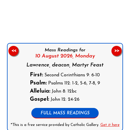
Follow us on Facebook
Follow us on Instagram
Follow us on X
Subscribe to our YouTube Channel
Follow us on WhatsApp
Mass Readings for
<<
>>
10 August 2026,
Monday
Lawrence, deacon, Martyr Feast
First:
Second Corinthians 9: 6-10
Psalm:
Psalms 112: 1-2, 5-6, 7-8, 9
Alleluia:
John 8: 12bc
Gospel:
John 12: 24-26
FULL MASS READINGS
*This is a free service provided by Catholic Gallery.
Get it here