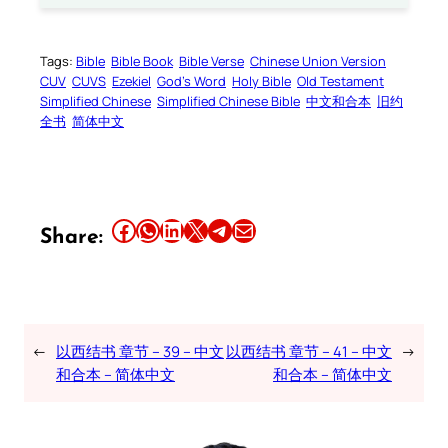
Tags:
Bible
Bible Book
Bible Verse
Chinese Union Version
CUV
CUVS
Ezekiel
God’s Word
Holy Bible
Old Testament
Simplified Chinese
Simplified Chinese Bible
中文和合本
旧约
全书
简体中文
Share this article on Facebook
Share this article on WhatsApp
Share this article on LinkedIn
Share this article on X
Share this article on Telegram
Email this Article
Share:
←
以西结书 章节 – 39 – 中文
以西结书 章节 – 41 – 中文
→
和合本 – 简体中文
和合本 – 简体中文