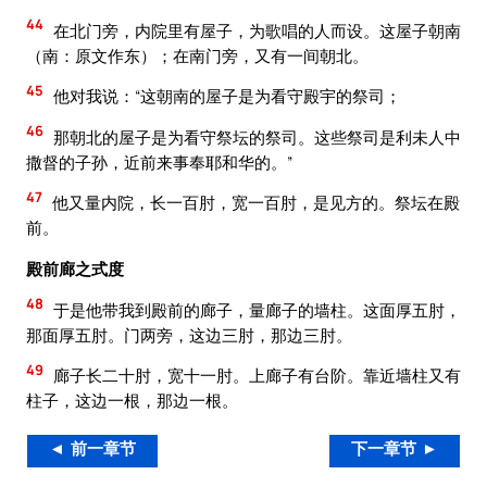
44
在北门旁，内院里有屋子，为歌唱的人而设。这屋子朝南
（南：原文作东）；在南门旁，又有一间朝北。
45
他对我说：“这朝南的屋子是为看守殿宇的祭司；
46
那朝北的屋子是为看守祭坛的祭司。这些祭司是利未人中
撒督的子孙，近前来事奉耶和华的。”
47
他又量内院，长一百肘，宽一百肘，是见方的。祭坛在殿
前。
殿前廊之式度
48
于是他带我到殿前的廊子，量廊子的墙柱。这面厚五肘，
那面厚五肘。门两旁，这边三肘，那边三肘。
49
廊子长二十肘，宽十一肘。上廊子有台阶。靠近墙柱又有
柱子，这边一根，那边一根。
◄ 前一章节
下一章节 ►