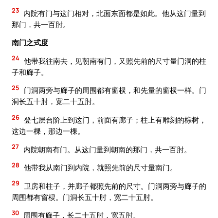
23
内院有门与这门相对，北面东面都是如此。他从这门量到
那门，共一百肘。
南门之式度
24
他带我往南去，见朝南有门，又照先前的尺寸量门洞的柱
子和廊子。
25
门洞两旁与廊子的周围都有窗棂，和先量的窗棂一样。门
洞长五十肘，宽二十五肘。
26
登七层台阶上到这门，前面有廊子；柱上有雕刻的棕树，
这边一棵，那边一棵。
27
内院朝南有门。从这门量到朝南的那门，共一百肘。
28
他带我从南门到内院，就照先前的尺寸量南门。
29
卫房和柱子，并廊子都照先前的尺寸。门洞两旁与廊子的
周围都有窗棂。门洞长五十肘，宽二十五肘。
30
周围有廊子，长二十五肘，宽五肘。