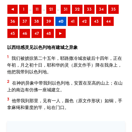
..
..
..
◄
1
11
21
31
32
33
34
35
36
37
38
39
40
41
42
43
44
45
46
47
48
►
以西结感灵见以色列地有建城之异象
1
我们被掳掠第二十五年，耶路撒冷城攻破后十四年，正在
年初，月之初十日，耶和华的灵（原文作手）降在我身上，
他把我带到以色列地。
2
在神的异象中带我到以色列地，安置在至高的山上；在山
上的南边有仿佛一座城建立。
3
他带我到那里，见有一人，颜色（原文作形状）如铜，手
拿麻绳和量度的竿，站在门口。