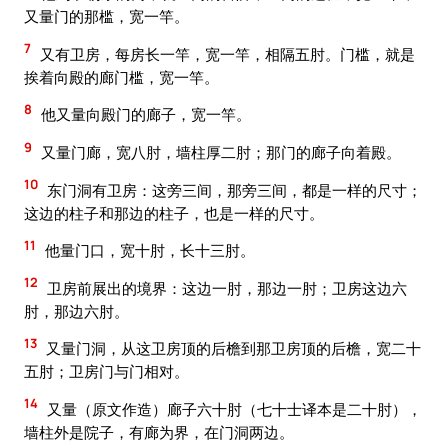
又量门的那槛，宽一竿。
7
又有卫房，每房长一竿，宽一竿，相隔五肘。门槛，就是
挨着向殿的廊门槛，宽一竿。
8
他又量向殿门的廊子，宽一竿。
9
又量门廊，宽八肘，墙柱厚二肘；那门的廊子向着殿。
10
东门洞有卫房：这旁三间，那旁三间，都是一样的尺寸；
这边的柱子和那边的柱子，也是一样的尺寸。
11
他量门口，宽十肘，长十三肘。
12
卫房前展出的境界：这边一肘，那边一肘；卫房这边六
肘，那边六肘。
13
又量门洞，从这卫房顶的后檐到那卫房顶的后檐，宽二十
五肘；卫房门与门相对。
14
又量（原文作造）廊子六十肘（七十士译本是二十肘），
墙柱外是院子，有廊为界，在门洞两边。