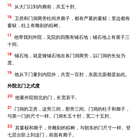
15
从大门口到内廊前，共五十肘。
16
卫房和门洞两旁柱间并廊子，都有严紧的窗棂；里边都有
窗棂，柱上有雕刻的棕树。
17
他带我到外院，见院的四围有铺石地；铺石地上有屋子三
十间。
18
铺石地，就是矮铺石地在各门洞两旁，以门洞的长短为
度。
19
他从下门量到内院外，共宽一百肘，东面北面都是如此。
外院北门之式度
20
他量外院朝北的门，长宽若干。
21
门洞的卫房，这旁三间，那旁三间。门洞的柱子和廊子，
与第一门的尺寸一样。门洞长五十肘，宽二十五肘。
22
其窗棂和廊子，并雕刻的棕树，与朝东的门尺寸一样。登
七层台阶上到这门，前面有廊子。