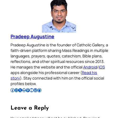
Pradeep Augustine
Pradeep Augustine is the founder of Catholic Gallery, a
faith-driven platform sharing Mass Readings in multiple
languages, prayers, quotes, catechism, Bible plans,
reflections, and other spiritual resources since 2013.
He manages the website and the official
Android
/
iOS
apps alongside his professional career (
Read his
story
). Stay connected with him on the official social
profiles below.
Follow Pradeep on Facebook
Follow Pradeep on Instagram
Follow Pradeep on X
Follow Pradeep on LinkedIn
Follow Pradeep on Pinterest
Subscribe to Pradeep’s Youtube Channel
Follow Pradeep on WordPress
Follow Pradeep on GitHub
Leave a Reply