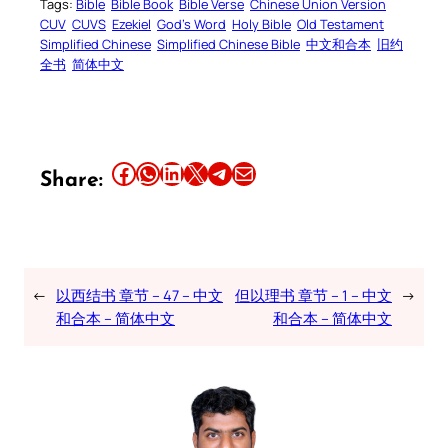
Tags:
Bible
Bible Book
Bible Verse
Chinese Union Version
CUV
CUVS
Ezekiel
God’s Word
Holy Bible
Old Testament
Simplified Chinese
Simplified Chinese Bible
中文和合本
旧约
全书
简体中文
Share this article on Facebook
Share this article on WhatsApp
Share this article on LinkedIn
Share this article on X
Share this article on Telegram
Email this Article
Share:
←
以西结书 章节 – 47 – 中文
但以理书 章节 – 1 – 中文
→
和合本 – 简体中文
和合本 – 简体中文