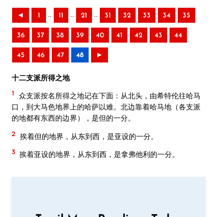
..
..
..
◄
1
11
21
31
32
33
34
35
36
37
38
39
40
41
42
43
44
45
46
47
48
►
十二支派所得之地
1
众支派按名所得之地记在下面：从北头，由希特伦往哈马
口，到大马色地界上的哈萨以难。北边靠着哈马地（各支派
的地都有东西的边界），是但的一分。
2
挨着但的地界，从东到西，是亚设的一分。
3
挨着亚设的地界，从东到西，是拿弗他利的一分。