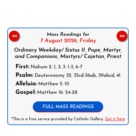
Mass Readings for
<<
>>
7 August 2026,
Friday
Ordinary Weekday/ Sixtus II, Pope, Martyr,
and Companions, Martyrs/ Cajetan, Priest
First:
Nahum 2: 1, 3; 3: 1-3, 6-7
Psalm:
Deuteronomy 32: 35cd-36ab, 39abcd, 41
Alleluia:
Matthew 5: 10
Gospel:
Matthew 16: 24-28
FULL MASS READINGS
*This is a free service provided by Catholic Gallery.
Get it here