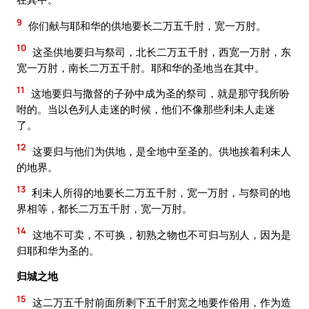
9
你们献与耶和华的供地要长二万五千肘，宽一万肘。
10
这圣供地要归与祭司，北长二万五千肘，西宽一万肘，东
宽一万肘，南长二万五千肘。耶和华的圣地当在其中。
11
这地要归与撒督的子孙中成为圣的祭司，就是那守我所吩
咐的。当以色列人走迷的时候，他们不像那些利未人走迷
了。
12
这要归与他们为供地，是全地中至圣的。供地挨着利未人
的地界。
13
利未人所得的地要长二万五千肘，宽一万肘，与祭司的地
界相等，都长二万五千肘，宽一万肘。
14
这地不可卖，不可换，初熟之物也不可归与别人，因为是
归耶和华为圣的。
归城之地
15
这二万五千肘前面所剩下五千肘宽之地要作俗用，作为造