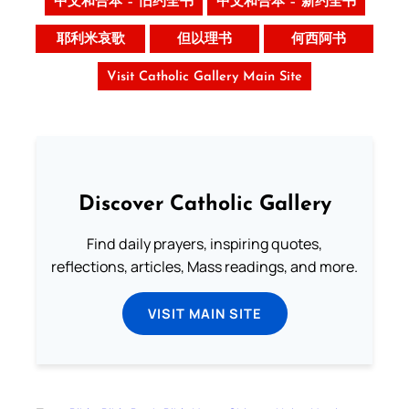
中文和合本 – 旧约全书
中文和合本 – 新约全书
耶利米哀歌
但以理书
何西阿书
Visit Catholic Gallery Main Site
Discover Catholic Gallery
Find daily prayers, inspiring quotes,
reflections, articles, Mass readings, and more.
VISIT MAIN SITE