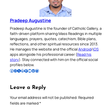
Pradeep Augustine
Pradeep Augustine is the founder of Catholic Gallery, a
faith-driven platform sharing Mass Readings in multiple
languages, prayers, quotes, catechism, Bible plans,
reflections, and other spiritual resources since 2013.
He manages the website and the official
Android
/
iOS
apps alongside his professional career (
Read his
story
). Stay connected with him on the official social
profiles below.
Follow Pradeep on Facebook
Follow Pradeep on Instagram
Follow Pradeep on X
Follow Pradeep on LinkedIn
Follow Pradeep on Pinterest
Subscribe to Pradeep’s Youtube Channel
Follow Pradeep on WordPress
Follow Pradeep on GitHub
Leave a Reply
Your email address will not be published.
Required
fields are marked
*