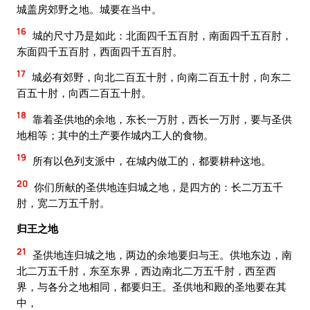
城盖房郊野之地。城要在当中。
16
城的尺寸乃是如此：北面四千五百肘，南面四千五百肘，
东面四千五百肘，西面四千五百肘。
17
城必有郊野，向北二百五十肘，向南二百五十肘，向东二
百五十肘，向西二百五十肘。
18
靠着圣供地的余地，东长一万肘，西长一万肘，要与圣供
地相等；其中的土产要作城内工人的食物。
19
所有以色列支派中，在城内做工的，都要耕种这地。
20
你们所献的圣供地连归城之地，是四方的：长二万五千
肘，宽二万五千肘。
归王之地
21
圣供地连归城之地，两边的余地要归与王。供地东边，南
北二万五千肘，东至东界，西边南北二万五千肘，西至西
界，与各分之地相同，都要归王。圣供地和殿的圣地要在其
中，