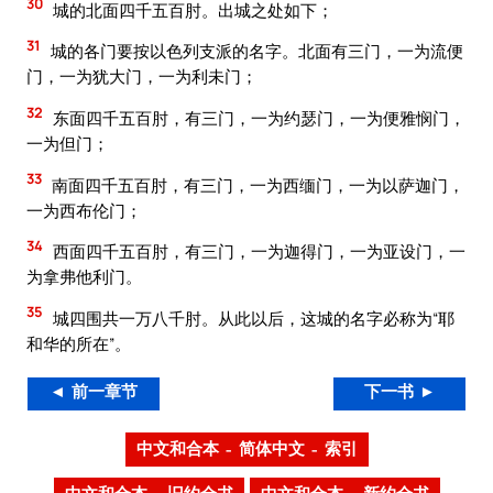
30
城的北面四千五百肘。出城之处如下；
31
城的各门要按以色列支派的名字。北面有三门，一为流便
门，一为犹大门，一为利未门；
32
东面四千五百肘，有三门，一为约瑟门，一为便雅悯门，
一为但门；
33
南面四千五百肘，有三门，一为西缅门，一为以萨迦门，
一为西布伦门；
34
西面四千五百肘，有三门，一为迦得门，一为亚设门，一
为拿弗他利门。
35
城四围共一万八千肘。从此以后，这城的名字必称为“耶
和华的所在”。
◄ 前一章节
下一书 ►
中文和合本 – 简体中文 – 索引