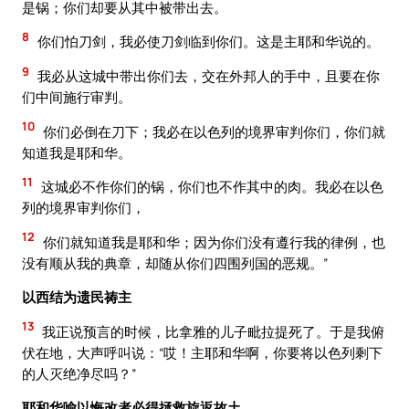
是锅；你们却要从其中被带出去。
8
你们怕刀剑，我必使刀剑临到你们。这是主耶和华说的。
9
我必从这城中带出你们去，交在外邦人的手中，且要在你
们中间施行审判。
10
你们必倒在刀下；我必在以色列的境界审判你们，你们就
知道我是耶和华。
11
这城必不作你们的锅，你们也不作其中的肉。我必在以色
列的境界审判你们，
12
你们就知道我是耶和华；因为你们没有遵行我的律例，也
没有顺从我的典章，却随从你们四围列国的恶规。”
以西结为遗民祷主
13
我正说预言的时候，比拿雅的儿子毗拉提死了。于是我俯
伏在地，大声呼叫说：“哎！主耶和华啊，你要将以色列剩下
的人灭绝净尽吗？”
耶和华喻以悔改者必得拯救旋返故土