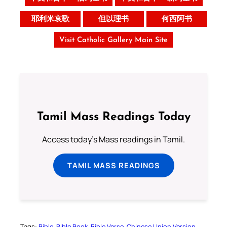
耶利米哀歌
但以理书
何西阿书
Visit Catholic Gallery Main Site
Tamil Mass Readings Today
Access today's Mass readings in Tamil.
TAMIL MASS READINGS
Tags:
Bible
Bible Book
Bible Verse
Chinese Union Version