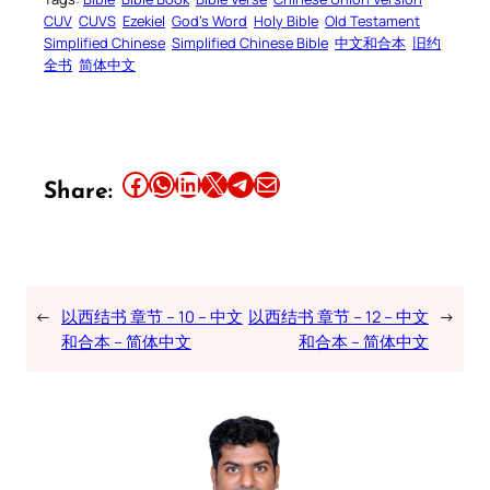
CUV
CUVS
Ezekiel
God’s Word
Holy Bible
Old Testament
Simplified Chinese
Simplified Chinese Bible
中文和合本
旧约
全书
简体中文
Share this article on Facebook
Share this article on WhatsApp
Share this article on LinkedIn
Share this article on X
Share this article on Telegram
Email this Article
Share:
←
以西结书 章节 – 10 – 中文
以西结书 章节 – 12 – 中文
→
和合本 – 简体中文
和合本 – 简体中文