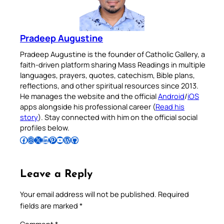
Pradeep Augustine
Pradeep Augustine is the founder of Catholic Gallery, a
faith-driven platform sharing Mass Readings in multiple
languages, prayers, quotes, catechism, Bible plans,
reflections, and other spiritual resources since 2013.
He manages the website and the official
Android
/
iOS
apps alongside his professional career (
Read his
story
). Stay connected with him on the official social
profiles below.
Follow Pradeep on Facebook
Follow Pradeep on Instagram
Follow Pradeep on X
Follow Pradeep on LinkedIn
Follow Pradeep on Pinterest
Subscribe to Pradeep’s Youtube Channel
Follow Pradeep on WordPress
Follow Pradeep on GitHub
Leave a Reply
Your email address will not be published.
Required
fields are marked
*