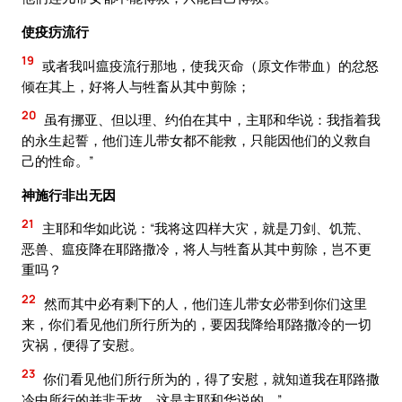
使疫疠流行
19
或者我叫瘟疫流行那地，使我灭命（原文作带血）的忿怒
倾在其上，好将人与牲畜从其中剪除；
20
虽有挪亚、但以理、约伯在其中，主耶和华说：我指着我
的永生起誓，他们连儿带女都不能救，只能因他们的义救自
己的性命。”
神施行非出无因
21
主耶和华如此说：“我将这四样大灾，就是刀剑、饥荒、
恶兽、瘟疫降在耶路撒冷，将人与牲畜从其中剪除，岂不更
重吗？
22
然而其中必有剩下的人，他们连儿带女必带到你们这里
来，你们看见他们所行所为的，要因我降给耶路撒冷的一切
灾祸，便得了安慰。
23
你们看见他们所行所为的，得了安慰，就知道我在耶路撒
冷中所行的并非无故。这是主耶和华说的。”