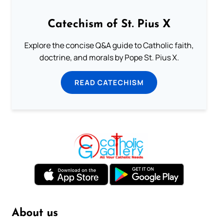
Catechism of St. Pius X
Explore the concise Q&A guide to Catholic faith,
doctrine, and morals by Pope St. Pius X.
READ CATECHISM
About us