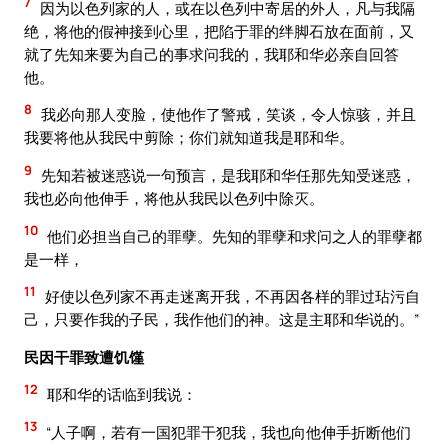
7
因为以色列家的人，或在以色列中寄居的外人，凡与我隔
绝，将他的假神接到心里，把陷于罪的绊脚石放在面前，又
就了先知来要为自己的事求问我的，我耶和华必亲自回答
他。
8
我必向那人变脸，使他作了警戒，笑谈，令人惊骇，并且
我要将他从我民中剪除；你们就知道我是耶和华。
9
先知若被迷惑说一句预言，是我耶和华任那先知受迷惑，
我也必向他伸手，将他从我民以色列中除灭。
10
他们必担当自己的罪孽。先知的罪孽和求问之人的罪孽都
是一样，
11
好使以色列家不再走迷离开我，不再因各样的罪过玷污自
己，只要作我的子民，我作他们的神。这是主耶和华说的。”
民因干罪致遭饥馑
12
耶和华的话临到我说：
13
“人子啊，若有一国犯罪干犯我，我也向他伸手折断他们