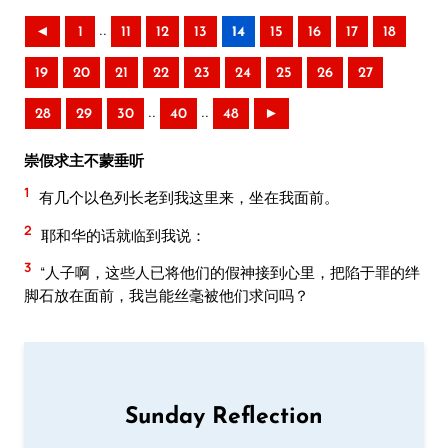
..
◄
1
11
12
13
14
15
16
17
18
19
20
21
22
23
24
25
26
27
..
..
28
29
30
40
48
►
崇假求主不蒙垂听
1
有几个以色列长老到我这里来，坐在我面前。
2
耶和华的话就临到我说：
3
“人子啊，这些人已将他们的假神接到心里，把陷于罪的绊
脚石放在面前，我岂能丝毫被他们求问吗？
Sunday Reflection