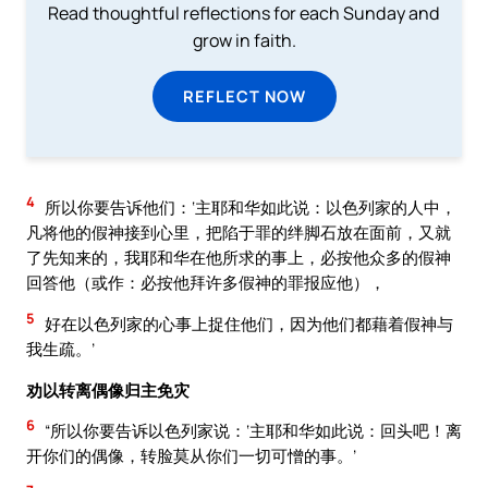
Read thoughtful reflections for each Sunday and
grow in faith.
REFLECT NOW
4
所以你要告诉他们：‘主耶和华如此说：以色列家的人中，
凡将他的假神接到心里，把陷于罪的绊脚石放在面前，又就
了先知来的，我耶和华在他所求的事上，必按他众多的假神
回答他（或作：必按他拜许多假神的罪报应他），
5
好在以色列家的心事上捉住他们，因为他们都藉着假神与
我生疏。’
劝以转离偶像归主免灾
6
“所以你要告诉以色列家说：‘主耶和华如此说：回头吧！离
开你们的偶像，转脸莫从你们一切可憎的事。’