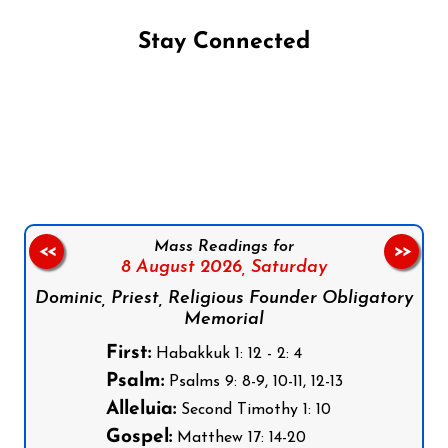
Stay Connected
Follow us on Facebook
Follow us on Instagram
Follow us on X
Subscribe to our YouTube Channel
Follow us on WhatsApp
Mass Readings for
<<
>>
8 August 2026,
Saturday
Dominic, Priest, Religious Founder Obligatory
Memorial
First:
Habakkuk 1: 12 - 2: 4
Psalm:
Psalms 9: 8-9, 10-11, 12-13
Alleluia:
Second Timothy 1: 10
Gospel:
Matthew 17: 14-20