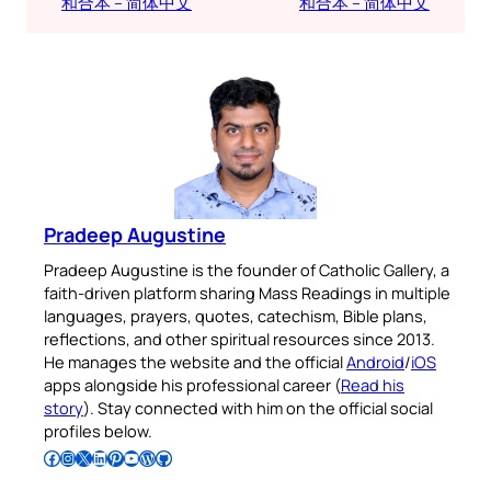
和合本 – 简体中文
和合本 – 简体中文
Pradeep Augustine
Pradeep Augustine is the founder of Catholic Gallery, a
faith-driven platform sharing Mass Readings in multiple
languages, prayers, quotes, catechism, Bible plans,
reflections, and other spiritual resources since 2013.
He manages the website and the official
Android
/
iOS
apps alongside his professional career (
Read his
story
). Stay connected with him on the official social
profiles below.
Follow Pradeep on Facebook
Follow Pradeep on Instagram
Follow Pradeep on X
Follow Pradeep on LinkedIn
Follow Pradeep on Pinterest
Subscribe to Pradeep’s Youtube Channel
Follow Pradeep on WordPress
Follow Pradeep on GitHub