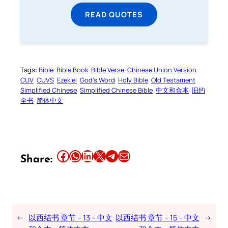
READ QUOTES
Tags:
Bible
Bible Book
Bible Verse
Chinese Union Version
CUV
CUVS
Ezekiel
God’s Word
Holy Bible
Old Testament
Simplified Chinese
Simplified Chinese Bible
中文和合本
旧约
全书
简体中文
Share this article on Facebook
Share this article on WhatsApp
Share this article on LinkedIn
Share this article on X
Share this article on Telegram
Email this Article
Share:
←
以西结书 章节 – 13 – 中文
以西结书 章节 – 15 – 中文
→