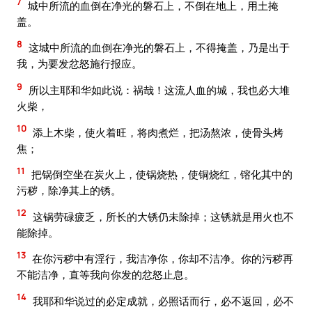
7
城中所流的血倒在净光的磐石上，不倒在地上，用土掩
盖。
8
这城中所流的血倒在净光的磐石上，不得掩盖，乃是出于
我，为要发忿怒施行报应。
9
所以主耶和华如此说：祸哉！这流人血的城，我也必大堆
火柴，
10
添上木柴，使火着旺，将肉煮烂，把汤熬浓，使骨头烤
焦；
11
把锅倒空坐在炭火上，使锅烧热，使铜烧红，镕化其中的
污秽，除净其上的锈。
12
这锅劳碌疲乏，所长的大锈仍未除掉；这锈就是用火也不
能除掉。
13
在你污秽中有淫行，我洁净你，你却不洁净。你的污秽再
不能洁净，直等我向你发的忿怒止息。
14
我耶和华说过的必定成就，必照话而行，必不返回，必不