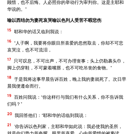
顾惜，也不后悔。人必照你的举动行为审判你。这是主耶和
华说的。”
喻以西结勿为妻死哀哭喻以色列人受苦不暇悲伤
15
耶和华的话又临到我说：
16
“人子啊，我要将你眼目所喜爱的忽然取去，你却不可悲
哀哭泣，也不可流泪，
17
只可叹息，不可出声，不可办理丧事；头上仍勒裹头巾，
脚上仍穿鞋，不可蒙着嘴唇，也不可吃吊丧的食物。”
18
于是我将这事早晨告诉百姓，晚上我的妻就死了。次日早
晨我便遵命而行。
19
百姓问我说：“你这样行与我们有什么关系，你不告诉我
们吗？”
20
我回答他们：“耶和华的话临到我说：
21
‘你告诉以色列家，主耶和华如此说：我必使我的圣所，
就是你们势力所夸耀、眼里所喜爱、心中所爱惜的被亵渎，