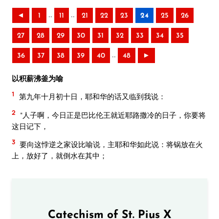
..
..
◄
1
11
21
22
23
24
25
26
27
28
29
30
31
32
33
34
35
..
36
37
38
39
40
48
►
以积薪沸釜为喻
1
第九年十月初十日，耶和华的话又临到我说：
2
“人子啊，今日正是巴比伦王就近耶路撒冷的日子，你要将
这日记下，
3
要向这悖逆之家设比喻说，主耶和华如此说：将锅放在火
上，放好了，就倒水在其中；
Catechism of St. Pius X