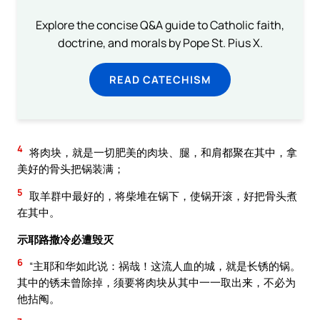
Explore the concise Q&A guide to Catholic faith,
doctrine, and morals by Pope St. Pius X.
READ CATECHISM
4
将肉块，就是一切肥美的肉块、腿，和肩都聚在其中，拿
美好的骨头把锅装满；
5
取羊群中最好的，将柴堆在锅下，使锅开滚，好把骨头煮
在其中。
示耶路撒冷必遭毁灭
6
“主耶和华如此说：祸哉！这流人血的城，就是长锈的锅。
其中的锈未曾除掉，须要将肉块从其中一一取出来，不必为
他拈阄。