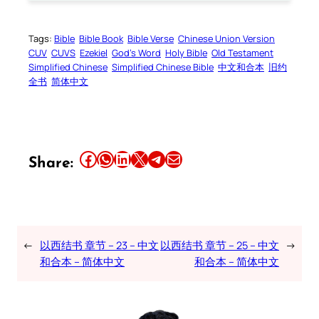
Tags:
Bible
Bible Book
Bible Verse
Chinese Union Version
CUV
CUVS
Ezekiel
God’s Word
Holy Bible
Old Testament
Simplified Chinese
Simplified Chinese Bible
中文和合本
旧约
全书
简体中文
Share this article on Facebook
Share this article on WhatsApp
Share this article on LinkedIn
Share this article on X
Share this article on Telegram
Email this Article
Share:
←
以西结书 章节 – 23 – 中文
以西结书 章节 – 25 – 中文
→
和合本 – 简体中文
和合本 – 简体中文