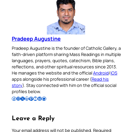
Pradeep Augustine
Pradeep Augustine is the founder of Catholic Gallery, a
faith-driven platform sharing Mass Readings in multiple
languages, prayers, quotes, catechism, Bible plans,
reflections, and other spiritual resources since 2013.
He manages the website and the official
Android
/
iOS
apps alongside his professional career (
Read his
story
). Stay connected with him on the official social
profiles below.
Follow Pradeep on Facebook
Follow Pradeep on Instagram
Follow Pradeep on X
Follow Pradeep on LinkedIn
Follow Pradeep on Pinterest
Subscribe to Pradeep’s Youtube Channel
Follow Pradeep on WordPress
Follow Pradeep on GitHub
Leave a Reply
Your email address will not be published.
Required