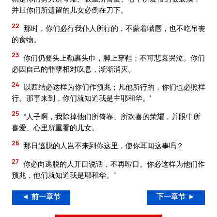
并且你们所遗留的儿女必倒在刀下。
22
那时，你们必行我仆人所行的，不蒙着嘴唇，也不吃吊丧
的食物。
23
你们仍要头上勒裹头巾，脚上穿鞋；不可悲哀哭泣。你们
必因自己的罪孽相对叹息，渐渐消灭。
24
以西结必这样为你们作预兆；凡他所行的，你们也必照样
行。那事来到，你们就知道我是主耶和华。’
25
“人子啊，我除掉他们所倚靠、所欢喜的荣耀，并眼中所
喜爱、心里所重看的儿女。
26
那日逃脱的人岂不来到你这里，使你耳闻这事吗？
27
你必向逃脱的人开口说话，不再哑口。你必这样为他们作
预兆，他们就知道我是耶和华。”
◄ 前一章节
下一章节 ►