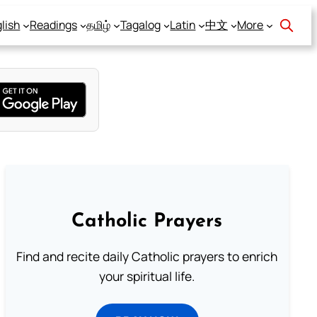
lish
Readings
தமிழ்
Tagalog
Latin
中文
More
Catholic Prayers
Find and recite daily Catholic prayers to enrich
your spiritual life.