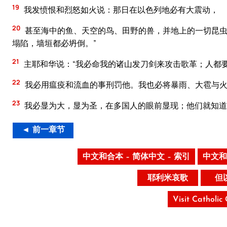
19
我发愤恨和烈怒如火说：那日在以色列地必有大震动，
20
甚至海中的鱼、天空的鸟、田野的兽，并地上的一切昆虫
塌陷，墙垣都必坍倒。”
21
主耶和华说：“我必命我的诸山发刀剑来攻击歌革；人都
22
我必用瘟疫和流血的事刑罚他。我也必将暴雨、大雹与火
23
我必显为大，显为圣，在多国人的眼前显现；他们就知道
◄ 前一章节
中文和合本 – 简体中文 – 索引
中文和
耶利米哀歌
但
Visit Catholic