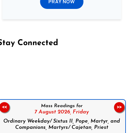
PRAY NOW
Stay Connected
on Facebook
Follow us on Instagram
Follow us on X
Subscribe to our YouTube Channel
Follow us on WhatsApp
Mass Readings for
<<
>>
7 August 2026,
Friday
Ordinary Weekday/ Sixtus II, Pope, Martyr, and
Companions, Martyrs/ Cajetan, Priest