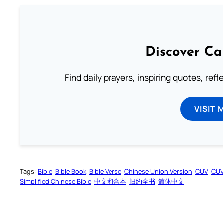
Discover Ca
Find daily prayers, inspiring quotes, ref
VISIT 
Tags:
Bible
Bible Book
Bible Verse
Chinese Union Version
CUV
CU
Simplified Chinese Bible
中文和合本
旧约全书
简体中文