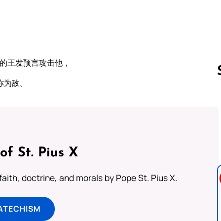
巴的王发预言攻击他，
你为敌。
Follow us 
of St. Pius X
aith, doctrine, and morals by Pope St. Pius X.
ATECHISM