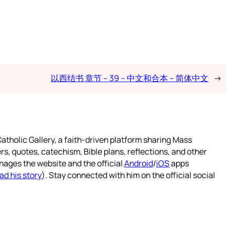
以西结书 章节 – 39 – 中文和合本 – 简体中文
→
atholic Gallery, a faith-driven platform sharing Mass
rs, quotes, catechism, Bible plans, reflections, and other
nages the website and the official
Android
/
iOS
apps
ad his story
). Stay connected with him on the official social