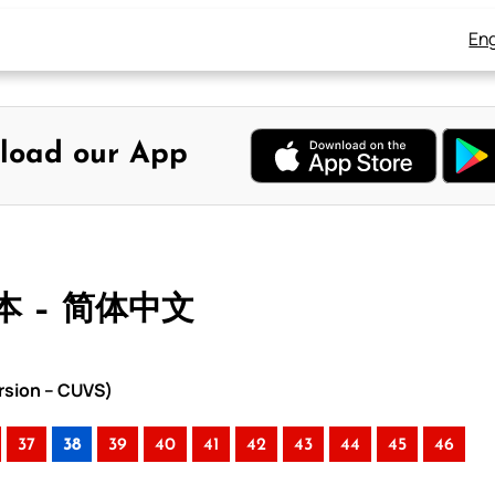
Eng
load our App
本 – 简体中文
rsion – CUVS)
37
38
39
40
41
42
43
44
45
46