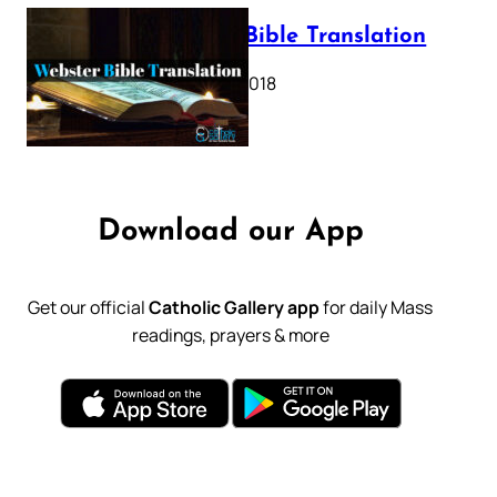
Webster Bible Translation
October 11, 2018
Download our App
Get our official
Catholic Gallery app
for daily Mass
readings, prayers & more