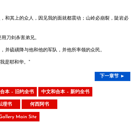
，和其上的众人，因见我的面就都震动；山岭必崩裂，陡岩必
要用刀剑杀害弟兄。
，并硫磺降与他和他的军队，并他所率领的众民。
我是耶和华。”
下一章节 ►
合本 – 旧约全书
中文和合本 – 新约全书
以理书
何西阿书
 Gallery Main Site