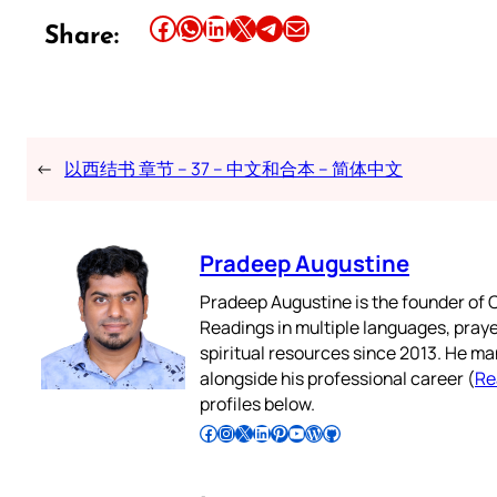
Share this article on Facebook
Share this article on WhatsApp
Share this article on LinkedIn
Share this article on X
Share this article on Telegram
Email this Article
Share:
←
以西结书 章节 – 37 – 中文和合本 – 简体中文
Pradeep Augustine
Pradeep Augustine is the founder of C
Readings in multiple languages, praye
spiritual resources since 2013. He ma
alongside his professional career (
Re
profiles below.
Follow Pradeep on Facebook
Follow Pradeep on Instagram
Follow Pradeep on X
Follow Pradeep on LinkedIn
Follow Pradeep on Pinterest
Subscribe to Pradeep’s Youtube Channel
Follow Pradeep on WordPress
Follow Pradeep on GitHub