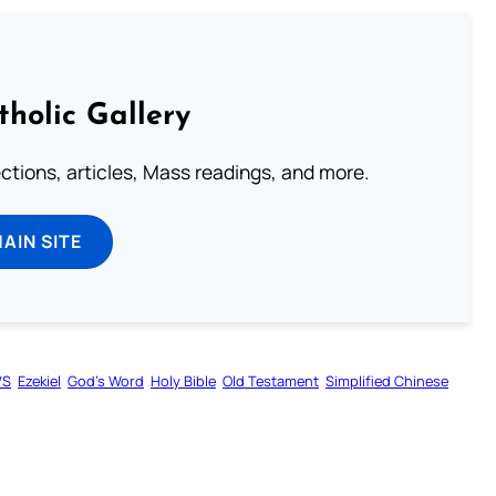
tholic Gallery
lections, articles, Mass readings, and more.
MAIN SITE
VS
Ezekiel
God’s Word
Holy Bible
Old Testament
Simplified Chinese