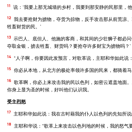
11
说：‘我要上那无城墙的乡村，我要到那安静的民那里，
12
我去要抢财为掳物，夺货为掠物，反手攻击那从前荒凉、
牲畜财货的民。’
13
示巴人、底但人、他施的客商，和其间的少壮狮子都必问
夺取金银，掳去牲畜、财货吗？要抢夺许多财宝为掳物吗？’
14
“人子啊，你要因此发预言，对歌革说，主耶和华如此说
15
你必从本地，从北方的极处率领许多国的民来，都骑着马
16
歌革啊，你必上来攻击我的民以色列，如密云遮盖地面。
你身上显为圣的时候，好叫他们认识我。
受主烈怒
17
主耶和华如此说：我在古时藉我的仆人以色列的先知所说
18
主耶和华说：“歌革上来攻击以色列地的时候，我的怒气