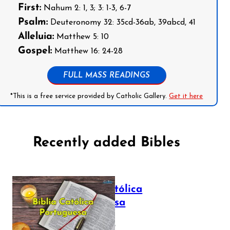
First:
Nahum 2: 1, 3; 3: 1-3, 6-7
Psalm:
Deuteronomy 32: 35cd-36ab, 39abcd, 41
Alleluia:
Matthew 5: 10
Gospel:
Matthew 16: 24-28
FULL MASS READINGS
*This is a free service provided by Catholic Gallery.
Get it here
Recently added Bibles
Bíblia Católica
Portuguesa
July 16, 2025