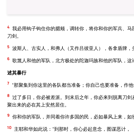
4
我必用钩子钩住你的腮颊，调转你，将你和你的军兵、马
刀剑。
5
波斯人、古实人，和弗人（又作吕彼亚人），各拿盾牌，
6
歌篾人和他的军队，北方极处的陀迦玛族和他的军队，这
述其暴行
7
“那聚集到你这里的各队都当准备；你自己也要准备，作他
8
过了多日，你必被差派。到末后之年，你必来到脱离刀剑
聚出来的必在其上安然居住。
9
你和你的军队，并同着你许多国的民，必如暴风上来，如
10
主耶和华如此说：“到那时，你心必起意念，图谋恶计，