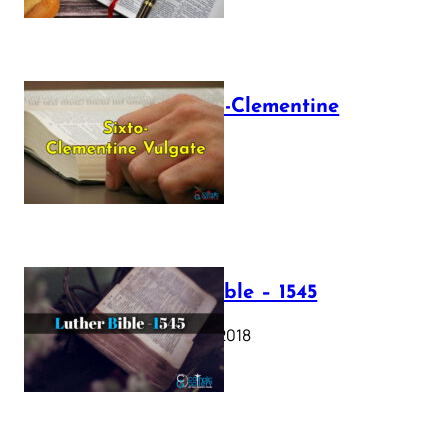
The Sixto-Clementine
Vulgate
July 12, 2025
Luther Bible – 1545
October 17, 2018