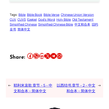
Tags:
Bible
Bible Book
Bible Verse
Chinese Union Version
CUV
CUVS
Ezekiel
God’s Word
Holy Bible
Old Testament
Simplified Chinese
Simplified Chinese Bible
中文和合本
旧约
全书
简体中文
Share this article on Facebook
Share this article on WhatsApp
Share this article on LinkedIn
Share this article on X
Share this article on Telegram
Email this Article
Share:
←
耶利米哀歌 章节 – 5 – 中
以西结书 章节 – 2 – 中文
→
文和合本 – 简体中文
和合本 – 简体中文