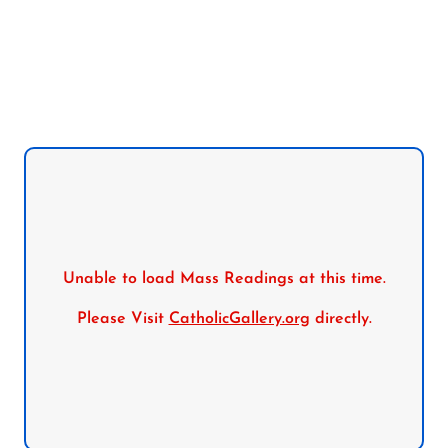
Follow us on Facebook
Follow us on Instagram
Follow us on X
Subscribe to our YouTube Channel
Follow us on WhatsApp
Unable to load Mass Readings at this time.
Please Visit
CatholicGallery.org
directly.