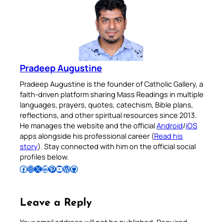
Pradeep Augustine
Pradeep Augustine is the founder of Catholic Gallery, a
faith-driven platform sharing Mass Readings in multiple
languages, prayers, quotes, catechism, Bible plans,
reflections, and other spiritual resources since 2013.
He manages the website and the official
Android
/
iOS
apps alongside his professional career (
Read his
story
). Stay connected with him on the official social
profiles below.
Follow Pradeep on Facebook
Follow Pradeep on Instagram
Follow Pradeep on X
Follow Pradeep on LinkedIn
Follow Pradeep on Pinterest
Subscribe to Pradeep’s Youtube Channel
Follow Pradeep on WordPress
Follow Pradeep on GitHub
Leave a Reply