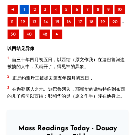
◄
1
2
3
4
5
6
7
8
9
10
..
11
12
13
14
15
16
17
18
19
20
..
..
30
40
48
►
以西结见异像
1
当三十年四月初五日，以西结（原文作我）在迦巴鲁河边
被掳的人中，天就开了，得见神的异象。
2
正是约雅斤王被掳去第五年四月初五日，
3
在迦勒底人之地、迦巴鲁河边，耶和华的话特特临到布西
的儿子祭司以西结；耶和华的灵（原文作手）降在他身上。
Mass Readings Today - Douay