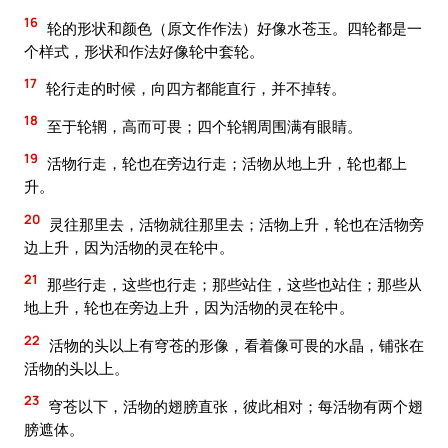
16
轮的形状和颜色（原文作作法）好像水苍玉。四轮都是一
个样式，形状和作法好像轮中套轮。
17
轮行走的时候，向四方都能直行，并不掉转。
18
至于轮辋，高而可畏；四个轮辋周围满有眼睛。
19
活物行走，轮也在旁边行走；活物从地上升，轮也都上
升。
20
灵往那里去，活物就往那里去；活物上升，轮也在活物旁
边上升，因为活物的灵在轮中。
21
那些行走，这些也行走；那些站住，这些也站住；那些从
地上升，轮也在旁边上升，因为活物的灵在轮中。
22
活物的头以上有穹苍的形像，看着像可畏的水晶，铺张在
活物的头以上。
23
穹苍以下，活物的翅膀直张，彼此相对；每活物有两个翅
膀遮体。