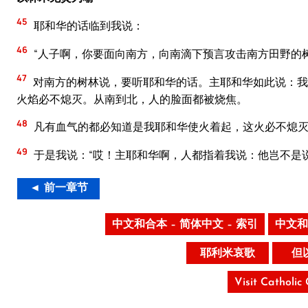
45
耶和华的话临到我说：
46
“人子啊，你要面向南方，向南滴下预言攻击南方田野的
47
对南方的树林说，要听耶和华的话。主耶和华如此说：我
火焰必不熄灭。从南到北，人的脸面都被烧焦。
48
凡有血气的都必知道是我耶和华使火着起，这火必不熄灭
49
于是我说：“哎！主耶和华啊，人都指着我说：他岂不是
◄ 前一章节
中文和合本 – 简体中文 – 索引
中文和
耶利米哀歌
但
Visit Catholic