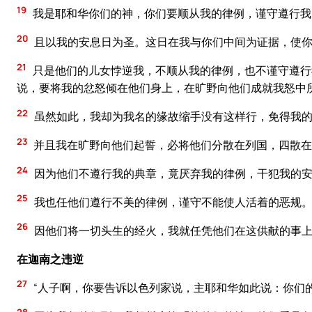
19
我是耶和华你们的神，你们要顺从我的律例，谨守遵行我
20
且以我的安息日为圣。这日在我与你们中间为证据，使你
21
只是他们的儿女悖逆我，不顺从我的律例，也不谨守遵行
说，要将我的忿怒倾在他们身上，在旷野向他们成就我怒中
22
虽然如此，我却为我名的缘故缩手没有这样行，免得我的
23
并且我在旷野向他们起誓，必将他们分散在列国，四散在
24
因为他们不遵行我的典章，竟厌弃我的律例，干犯我的安
25
我也任他们遵行不美的律例，谨守不能使人活着的恶规
26
因他们将一切头生的经火，我就任凭他们在这供献的事上
在迦南之违逆
27
“人子啊，你要告诉以色列家说，主耶和华如此说：你们