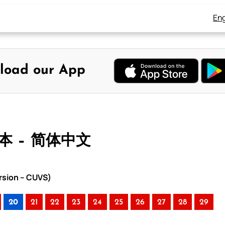
Eng
load our App
合本 – 简体中文
rsion – CUVS)
20
21
22
23
24
25
26
27
28
29