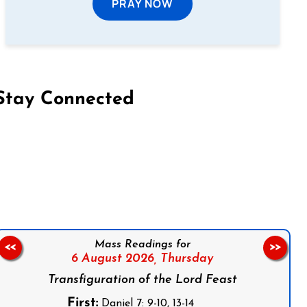
PRAY NOW
Stay Connected
on Facebook
Follow us on Instagram
Follow us on X
Subscribe to our YouTube Channel
Follow us on WhatsApp
Mass Readings for
<<
>>
6 August 2026,
Thursday
Transfiguration of the Lord Feast
First:
Daniel 7: 9-10, 13-14