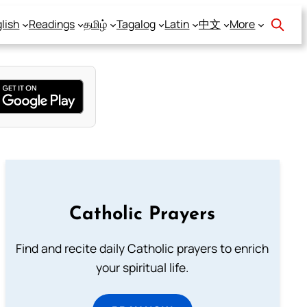
lish
Readings
தமிழ்
Tagalog
Latin
中文
More
Catholic Prayers
Find and recite daily Catholic prayers to enrich
your spiritual life.