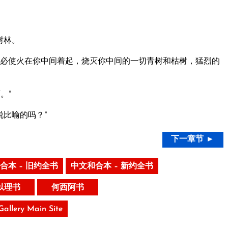
树林。
必使火在你中间着起，烧灭你中间的一切青树和枯树，猛烈的
。”
说比喻的吗？”
下一章节 ►
合本 – 旧约全书
中文和合本 – 新约全书
以理书
何西阿书
 Gallery Main Site