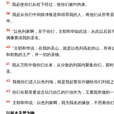
37
我必使你们从杖下经过，使你们被约拘束。
38
我必从你们中间除净叛逆和得罪我的人，将他们从所寄居
华。
39
“以色列家啊，至于你们，主耶和华如此说：从此以后若
偶像亵渎我的圣名。
40
“主耶和华说：在我的圣山，就是以色列高处的山，所有
和初熟的土产，并一切的圣物。
41
我从万民中领你们出来，从分散的列国内聚集你们，那时
圣。
42
我领你们进入以色列地，就是我起誓应许赐给你们列祖之
43
你们在那里要追念玷污自己的行动作为，又要因所做的一
44
主耶和华说：以色列家啊，我为我名的缘故，不照着你们
以林木见焚为喻