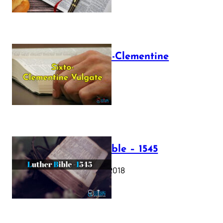
The Sixto-Clementine
Vulgate
July 12, 2025
Luther Bible – 1545
October 17, 2018