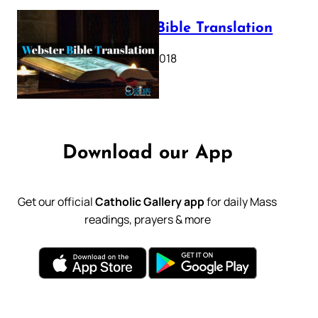
Webster Bible Translation
October 11, 2018
Download our App
Get our official
Catholic Gallery app
for daily Mass
readings, prayers & more