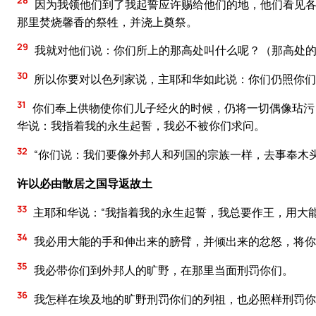
28
因为我领他们到了我起誓应许赐给他们的地，他们看见各
那里焚烧馨香的祭牲，并浇上奠祭。
29
我就对他们说：你们所上的那高处叫什么呢？（那高处
30
所以你要对以色列家说，主耶和华如此说：你们仍照你们
31
你们奉上供物使你们儿子经火的时候，仍将一切偶像玷污
华说：我指着我的永生起誓，我必不被你们求问。
32
“你们说：我们要像外邦人和列国的宗族一样，去事奉木
许以必由散居之国导返故土
33
主耶和华说：“我指着我的永生起誓，我总要作王，用大
34
我必用大能的手和伸出来的膀臂，并倾出来的忿怒，将你
35
我必带你们到外邦人的旷野，在那里当面刑罚你们。
36
我怎样在埃及地的旷野刑罚你们的列祖，也必照样刑罚你