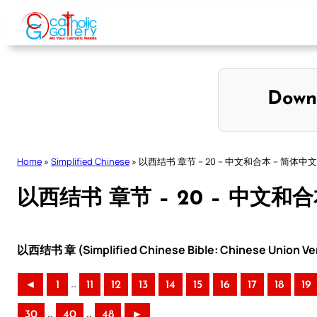
Skip
to
content
Down
Home
»
Simplified Chinese
»
以西结书 章节 – 20 – 中文和合本 – 简体中文
以西结书 章节 – 20 – 中文和
以西结书 章 (Simplified Chinese Bible: Chinese Union Ve
..
◄
1
11
12
13
14
15
16
17
18
19
..
..
30
40
48
►