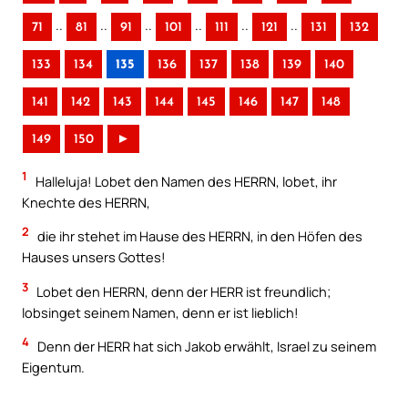
..
..
..
..
..
..
71
81
91
101
111
121
131
132
133
134
135
136
137
138
139
140
141
142
143
144
145
146
147
148
149
150
►
1
Halleluja! Lobet den Namen des HERRN, lobet, ihr
Knechte des HERRN,
2
die ihr stehet im Hause des HERRN, in den Höfen des
Hauses unsers Gottes!
3
Lobet den HERRN, denn der HERR ist freundlich;
lobsinget seinem Namen, denn er ist lieblich!
4
Denn der HERR hat sich Jakob erwählt, Israel zu seinem
Eigentum.