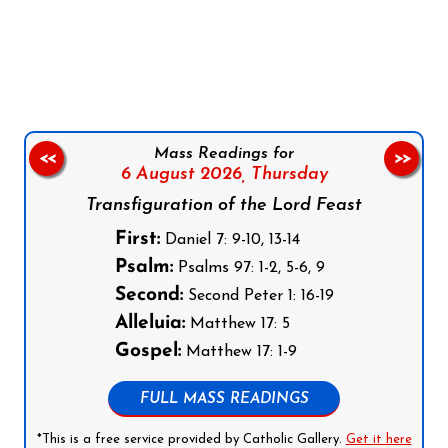
Follow us on Facebook
Follow us on Instagram
Follow us on X
Subscribe to our YouTube Channel
Follow us on WhatsApp
Mass Readings for
<<
>>
6 August 2026,
Thursday
Transfiguration of the Lord Feast
First:
Daniel 7: 9-10, 13-14
Psalm:
Psalms 97: 1-2, 5-6, 9
Second:
Second Peter 1: 16-19
Alleluia:
Matthew 17: 5
Gospel:
Matthew 17: 1-9
FULL MASS READINGS
*This is a free service provided by Catholic Gallery.
Get it here