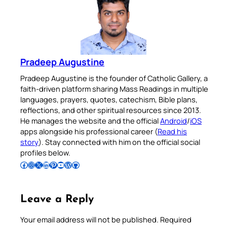
Pradeep Augustine
Pradeep Augustine is the founder of Catholic Gallery, a
faith-driven platform sharing Mass Readings in multiple
languages, prayers, quotes, catechism, Bible plans,
reflections, and other spiritual resources since 2013.
He manages the website and the official
Android
/
iOS
apps alongside his professional career (
Read his
story
). Stay connected with him on the official social
profiles below.
Follow Pradeep on Facebook
Follow Pradeep on Instagram
Follow Pradeep on X
Follow Pradeep on LinkedIn
Follow Pradeep on Pinterest
Subscribe to Pradeep’s Youtube Channel
Follow Pradeep on WordPress
Follow Pradeep on GitHub
Leave a Reply
Your email address will not be published.
Required