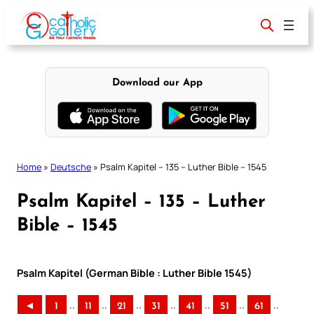
Skip
to
content
Download our App
Home
»
Deutsche
»
Psalm Kapitel – 135 – Luther Bible – 1545
Psalm Kapitel – 135 – Luther
Bible – 1545
Psalm Kapitel (German Bible : Luther Bible 1545)
..
..
..
..
..
..
..
◄
1
11
21
31
41
51
61