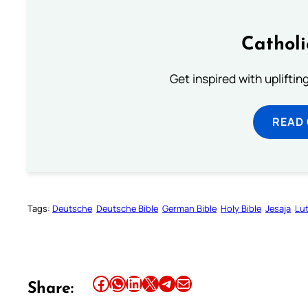
Cathol
Get inspired with uplifti
READ
Tags:
Deutsche
Deutsche Bible
German Bible
Holy Bible
Jesaja
Lut
Share this article on Facebook
Share this article on WhatsApp
Share this article on LinkedIn
Share this article on X
Share this article on Telegram
Email this Article
Share: