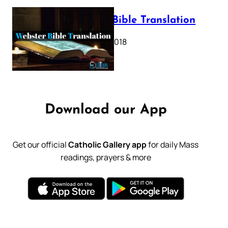
Webster Bible Translation
October 11, 2018
Download our App
Get our official
Catholic Gallery app
for daily Mass
readings, prayers & more