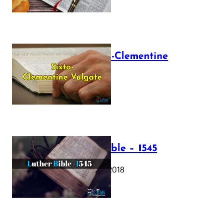
The Sixto-Clementine
Vulgate
July 12, 2025
Luther Bible – 1545
October 17, 2018