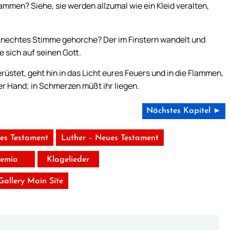
dammen? Siehe, sie werden allzumal wie ein Kleid veralten,
 Knechtes Stimme gehorche? Der im Finstern wandelt und
e sich auf seinen Gott.
erüstet, geht hin in das Licht eures Feuers und in die Flammen,
er Hand; in Schmerzen müßt ihr liegen.
Nächstes Kapitel ►
tes Testament
Luther – Neues Testament
remia
Klagelieder
 Gallery Main Site