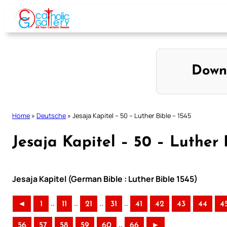
Skip
to
content
Down
Home
»
Deutsche
»
Jesaja Kapitel – 50 – Luther Bible – 1545
Jesaja Kapitel – 50 – Luther 
Jesaja Kapitel (German Bible : Luther Bible 1545)
..
..
..
..
◄
1
11
21
31
41
42
43
44
4
..
56
57
58
59
60
66
►