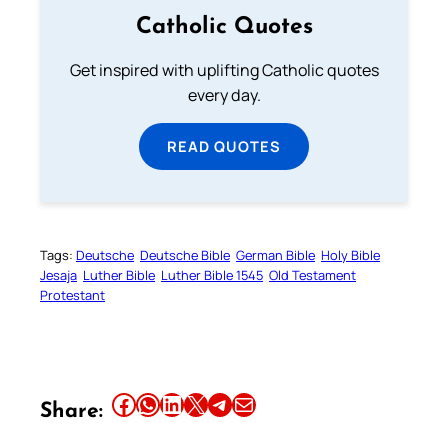
Catholic Quotes
Get inspired with uplifting Catholic quotes
every day.
READ QUOTES
Tags:
Deutsche
Deutsche Bible
German Bible
Holy Bible
Jesaja
Luther Bible
Luther Bible 1545
Old Testament
Protestant
Share this article on Facebook
Share this article on WhatsApp
Share this article on LinkedIn
Share this article on X
Share this article on Telegram
Email this Article
Share: