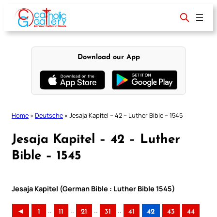
Skip
to
content
Download our App
Home
»
Deutsche
»
Jesaja Kapitel – 42 – Luther Bible – 1545
Jesaja Kapitel – 42 – Luther
Bible – 1545
Jesaja Kapitel (German Bible : Luther Bible 1545)
..
..
..
..
◄
1
11
21
31
41
42
43
44