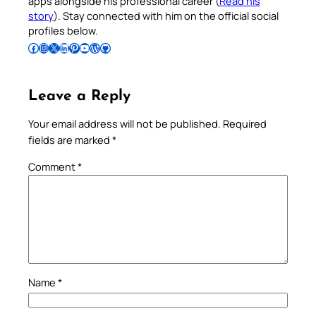
apps alongside his professional career (
Read his
story
). Stay connected with him on the official social
profiles below.
Follow Pradeep on Facebook
Follow Pradeep on Instagram
Follow Pradeep on X
Follow Pradeep on LinkedIn
Follow Pradeep on Pinterest
Subscribe to Pradeep’s Youtube Channel
Follow Pradeep on WordPress
Follow Pradeep on GitHub
Leave a Reply
Your email address will not be published.
Required
fields are marked
*
Comment
*
Name
*