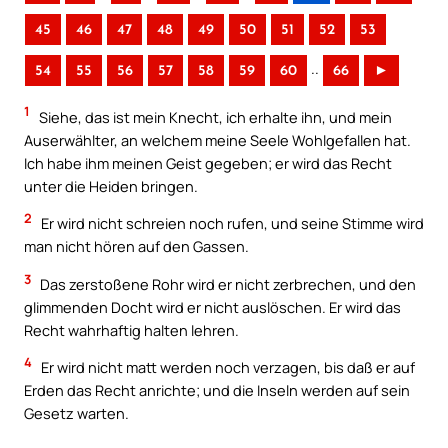
45
46
47
48
49
50
51
52
53
..
54
55
56
57
58
59
60
66
►
1
Siehe, das ist mein Knecht, ich erhalte ihn, und mein
Auserwählter, an welchem meine Seele Wohlgefallen hat.
Ich habe ihm meinen Geist gegeben; er wird das Recht
unter die Heiden bringen.
2
Er wird nicht schreien noch rufen, und seine Stimme wird
man nicht hören auf den Gassen.
3
Das zerstoßene Rohr wird er nicht zerbrechen, und den
glimmenden Docht wird er nicht auslöschen. Er wird das
Recht wahrhaftig halten lehren.
4
Er wird nicht matt werden noch verzagen, bis daß er auf
Erden das Recht anrichte; und die Inseln werden auf sein
Gesetz warten.