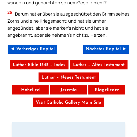
wandeln und gehorchten seinem Gesetz nicht?
25
Darum hat er über sie ausgeschüttet den Grimm seines
Zorns und eine Kriegsmacht; und hat sie umher
angezündet, aber sie merken’s nicht; und hat sie
angebrannt, aber sie nehmen’s nicht zu Herzen.
◄ Vorheriges Kapitel
Nächstes Kapitel ►
Luther Bible 1545 – Index
Luther – Altes Testament
Luther – Neues Testament
Hohelied
Jeremia
Klagelieder
Visit Catholic Gallery Main Site