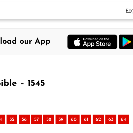
Eng
load our App
ible – 1545
4
55
56
57
58
59
60
61
62
63
64