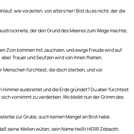
uf, wie vorzeiten, von alters her! Bist du es nicht, der die
r, austrocknete, der den Grund des Meeres zum Wege machte,
en Zion kommen mit Jauchzen, und ewige Freude wird auf
aber Trauer und Seufzen wird von ihnen fliehen.
vor Menschen fürchtest, die doch sterben, und vor
n Himmel ausbreitet und die Erde gründet? Du aber fürchtest
 sich vornimmt zu verderben. Wo bleibt nun der Grimm des
nsterbe zur Grube, auch keinen Mangel an Brot habe.
 daß seine Wellen wüten; sein Name heißt HERR Zebaoth.