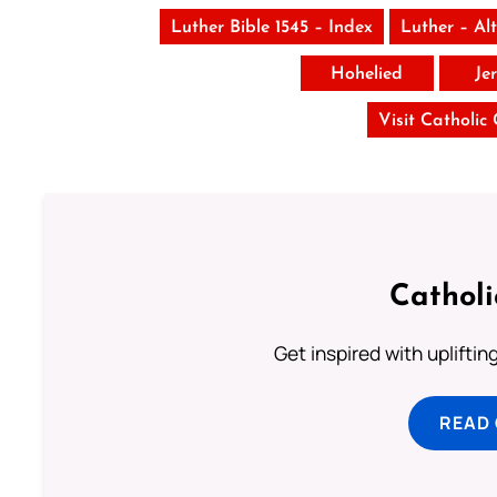
Luther Bible 1545 – Index
Luther – Al
Hohelied
Je
Visit Catholic
Cathol
Get inspired with uplifti
READ