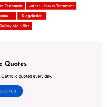
tes Testament
Luther – Neues Testament
remia
Klagelieder
 Gallery Main Site
ic Quotes
ng Catholic quotes every day.
 QUOTES