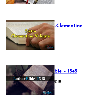
The Sixto-Clementine
Vulgate
July 12, 2025
Luther Bible – 1545
October 17, 2018