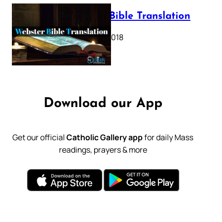
Webster Bible Translation
October 11, 2018
Download our App
Get our official
Catholic Gallery app
for daily Mass
readings, prayers & more