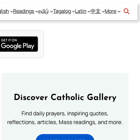
lish
Readings
தமிழ்
Tagalog
Latin
中文
More
Discover Catholic Gallery
Find daily prayers, inspiring quotes,
reflections, articles, Mass readings, and more.