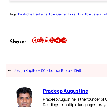
Tags:
Deutsche
Deutsche Bible
German Bible
Holy Bible
Jesaja
Lut
Share this article on Facebook
Share this article on WhatsApp
Share this article on LinkedIn
Share this article on X
Share this article on Telegram
Email this Article
Share:
←
Jesaja Kapitel – 50 – Luther Bible – 1545
Pradeep Augustine
Pradeep Augustine is the founder of C
Readings in multiple languages, praye