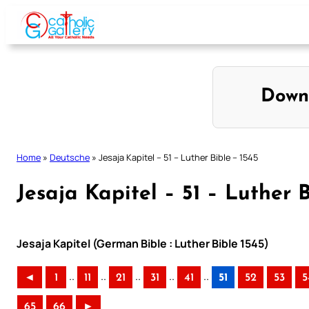
Skip
to
content
Down
Home
»
Deutsche
»
Jesaja Kapitel – 51 – Luther Bible – 1545
Jesaja Kapitel – 51 – Luther B
Jesaja Kapitel (German Bible : Luther Bible 1545)
..
..
..
..
..
◄
1
11
21
31
41
51
52
53
5
65
66
►