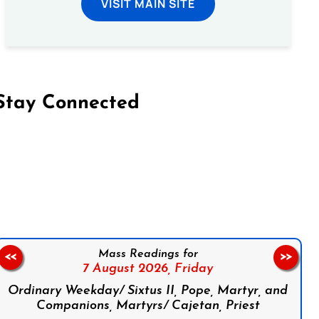
VISIT MAIN SITE
Stay Connected
on Facebook
Follow us on Instagram
Follow us on X
Subscribe to our YouTube Channel
Follow us on WhatsApp
Mass Readings for
<<
>>
7 August 2026,
Friday
Ordinary Weekday/ Sixtus II, Pope, Martyr, and
Companions, Martyrs/ Cajetan, Priest