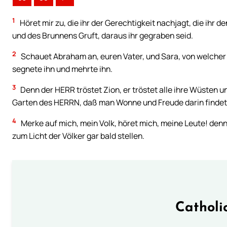
1
Höret mir zu, die ihr der Gerechtigkeit nachjagt, die ihr 
und des Brunnens Gruft, daraus ihr gegraben seid.
2
Schauet Abraham an, euren Vater, und Sara, von welcher ih
segnete ihn und mehrte ihn.
3
Denn der HERR tröstet Zion, er tröstet alle ihre Wüsten 
Garten des HERRN, daß man Wonne und Freude darin findet
4
Merke auf mich, mein Volk, höret mich, meine Leute! denn
zum Licht der Völker gar bald stellen.
Catholi