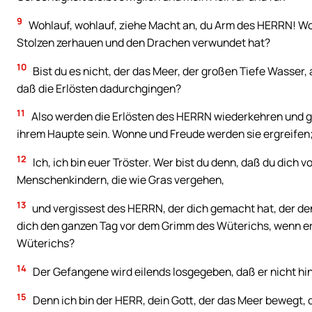
9
Wohlauf, wohlauf, ziehe Macht an, du Arm des HERRN! Wohla
Stolzen zerhauen und den Drachen verwundet hat?
10
Bist du es nicht, der das Meer, der großen Tiefe Wasse
daß die Erlösten dadurchgingen?
11
Also werden die Erlösten des HERRN wiederkehren und g
ihrem Haupte sein. Wonne und Freude werden sie ergreifen; 
12
Ich, ich bin euer Tröster. Wer bist du denn, daß du dich 
Menschenkindern, die wie Gras vergehen,
13
und vergissest des HERRN, der dich gemacht hat, der de
dich den ganzen Tag vor dem Grimm des Wüterichs, wenn er
Wüterichs?
14
Der Gefangene wird eilends losgegeben, daß er nicht hi
15
Denn ich bin der HERR, dein Gott, der das Meer bewegt,